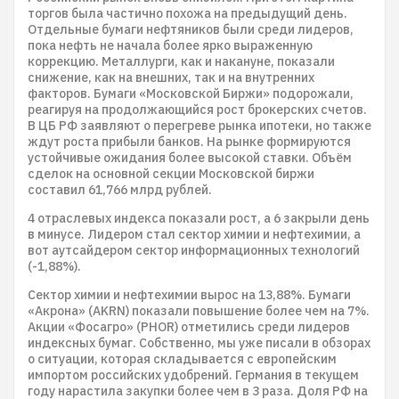
торгов была частично похожа на предыдущий день.
Отдельные бумаги нефтяников были среди лидеров,
пока нефть не начала более ярко выраженную
коррекцию. Металлурги, как и накануне, показали
снижение, как на внешних, так и на внутренних
факторов. Бумаги «Московской Биржи» подорожали,
реагируя на продолжающийся рост брокерских счетов.
В ЦБ РФ заявляют о перегреве рынка ипотеки, но также
ждут роста прибыли банков. На рынке формируются
устойчивые ожидания более высокой ставки. Объём
сделок на основной секции Московской биржи
составил 61,766 млрд рублей.
4 отраслевых индекса показали рост, а 6 закрыли день
в минусе. Лидером стал сектор химии и нефтехимии, а
вот аутсайдером сектор информационных технологий
(-1,88%).
Сектор химии и нефтехимии вырос на 13,88%. Бумаги
«Акрона» (AKRN) показали повышение более чем на 7%.
Акции «Фосагро» (PHOR) отметились среди лидеров
индексных бумаг. Собственно, мы уже писали в обзорах
о ситуации, которая складывается с европейским
импортом российских удобрений. Германия в текущем
году нарастила закупки более чем в 3 раза. Доля РФ на