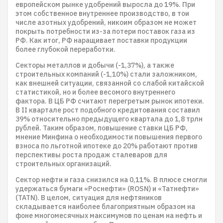
европейском рынке удобрений выросла до 19%. При
этом собственное внутреннее производство, в тои
числе азотных удобрений, никоим образом не может
покрыть потребности из-за потери поставок газа из
РФ. Как итог, РФ наращивает поставки продукции
более глубокой переработки.
Секторы металлов и добычи (-1,37%), а также
строительных компаний (-1,10%) стали заложником,
как внешней ситуации, связанной со слабой китайской
статистикой, но и более весомого внутреннего
фактора. В ЦБ РФ считают перегретым рынок ипотеки.
В II квартале рост подобного кредитования составил
39% относительно предыдущего квартала до 1,8 трлн
рублей. Таким образом, повышение ставки ЦБ РФ,
мнение Минфина о необходимости повышения первого
взноса по льготной ипотеке до 20% работают против
перспективы роста продаж сталеваров для
строительных организаций.
Сектор нефти и газа снизился на 0,11%. В плюсе смогли
удержаться бумаги «Роснефти» (ROSN) и «Татнефти»
(TATN). В целом, ситуация для нефтяников
складывается наиболее благоприятным образом на
фоне многомесячных максимумов по ценам на нефть и