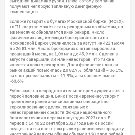
выгодной динамике рубля. Плюс к этому компании
получают неплохую топливную демпферную
компенсацию.
Если же говорить о бумагах Московской биржи, (MOEX),
то III квартал может стать рекордным по объёмам, но
ежемесячно обновляется иной рекорд. Число
физических лиц, имеющих брокерские счета на
московской Бирже увеличилось за август на 422 тысяч
до 26,81 млн. Число брокерских счетов выросло за
прошедший месяц на 1,06 млн до 45,9 млн. Сделки в
августе совершали 3,4 млн инвесторов, что также
является новым рекордом. Доля физических лиц на
рынке акций повысилась до 82,7%, облигаций – 36,1%,
на спот рынке валюты – 17,9%, а на срочном рынке
-68,6%.
Рубль смог на непродолжительное время укрепиться в
первой половине дня. Банк России временно ускорит
проведение ранее анонсированных операций по
зеркалированию сделок, связанных с
инвестированием средств Фонда национального
благосостояния в первом полугодии 2023 года. В
период с 14 по 22 сентября 2023 года Банк России
осуществит на валютном рынке равномерную продажу
иностранной валюты общим объемом 150 млрд рублей.