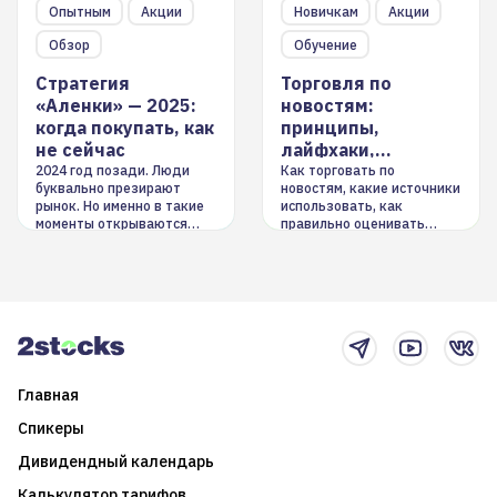
Опытным
Акции
Новичкам
Акции
Обзор
Обучение
Стратегия
Торговля по
«Аленки» — 2025:
новостям:
когда покупать, как
принципы,
не сейчас
лайфхаки,
инструменты
2024 год позади. Люди
Как торговать по
буквально презирают
новостям, какие источники
рынок. Но именно в такие
использовать, как
моменты открываются
правильно оценивать
долгосрочные
информацию. Также автор
возможности. Обсудим
покажет краткосрочные и
итоги года и стратегию на
среднесрочные
2025-й
торговые стратегии на
новостном потоке
Главная
Спикеры
Дивидендный календарь
Калькулятор тарифов