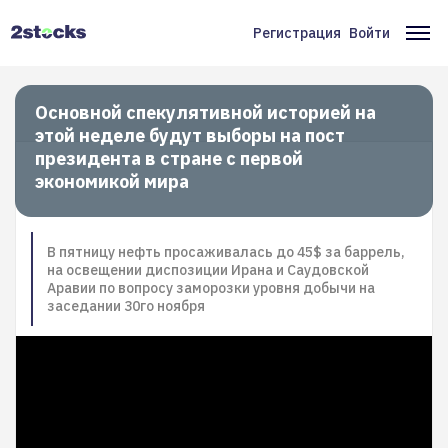
Перейти
к
Регистрация
Войти
Меню
Ос
основному
содержанию
учётной
на
записи
Основной спекулятивной историей на
этой неделе будут выборы на пост
пользователя
президента в стране с первой
экономикой мира
В пятницу нефть просаживалась до 45$ за баррель,
на освещении диспозиции Ирана и Саудовской
Аравии по вопросу заморозки уровня добычи на
заседании 30го ноября