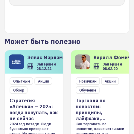
Может быть полезно
Элвис
Марламов
Кирилл
Фомиче
Завершен
Завершен
28.12.24
08.02.20
Опытным
Акции
Новичкам
Акции
Обзор
Обучение
Стратегия
Торговля по
«Аленки» — 2025:
новостям:
когда покупать, как
принципы,
не сейчас
лайфхаки,
инструменты
2024 год позади. Люди
Как торговать по
буквально презирают
новостям, какие источники
рынок. Но именно в такие
использовать, как