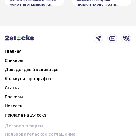
моменты открываются
правильно оценивать
долгосрочные
информацию. Также автор
возможности. Обсудим
покажет краткосрочные и
итоги года и стратегию на
среднесрочные
2025-й
торговые стратегии на
новостном потоке
Главная
Спикеры
Дивидендный календарь
Калькулятор тарифов
Статьи
Брокеры
Новости
Реклама на 2Stocks
Договор оферты
Пользовательское соглашение