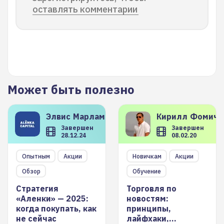
оставлять комментарии
Может быть полезно
Элвис
Марламов
Кирилл
Фомиче
Завершен
Завершен
28.12.24
08.02.20
Опытным
Акции
Новичкам
Акции
Обзор
Обучение
Стратегия
Торговля по
«Аленки» — 2025:
новостям:
когда покупать, как
принципы,
не сейчас
лайфхаки,