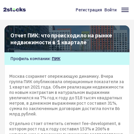
Перейти
к
Регистрация
Войти
Меню
Ос
основному
содержанию
учётной
на
записи
Отчет ПИК: что происходило на рынке
пользователя
недвижимости в 1 квартале
Профиль компании:
ПИК
Москва сохраняет опережающую динамику. Вчера
группа ПИК опубликовала операционные показатели за
1 квартал 2021 года. Объем реализации недвижимости
по новым контрактам в натуральном выражении
увеличился на 7% год к году до 518 тысяч квадратных
метров, в денежном выражении рост составил 31%,
сумма по заключенным договорам достигла почти 86
млрд рублей.
Отдельно стоит отметить сегмент fee-development, в
котором рост год к году составил 153% и 206% в