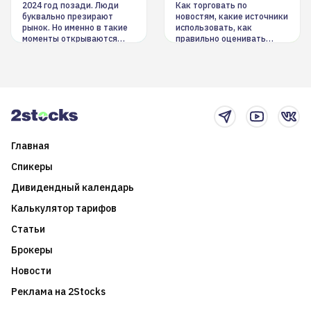
инструменты
2024 год позади. Люди
Как торговать по
буквально презирают
новостям, какие источники
рынок. Но именно в такие
использовать, как
моменты открываются
правильно оценивать
долгосрочные
информацию. Также автор
возможности. Обсудим
покажет краткосрочные и
итоги года и стратегию на
среднесрочные
2025-й
торговые стратегии на
новостном потоке
Главная
Спикеры
Дивидендный календарь
Калькулятор тарифов
Статьи
Брокеры
Новости
Реклама на 2Stocks