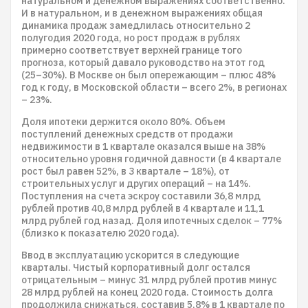
натуральном и денежном выражениях соответственно.
И в натуральном, и в денежном выражениях общая
динамика продаж замедлилась относительно 2
полугодия 2020 года, но рост продаж в рублях
примерно соответствует верхней границе того
прогноза, который давало руководство на этот год
(25–30%). В Москве он был опережающим – плюс 48%
год к году, в Московской области – всего 2%, в регионах
– 23%.
Доля ипотеки держится около 80%. Объем
поступлений денежных средств от продажи
недвижимости в 1 квартале оказался выше на 38%
относительно уровня годичной давности (в 4 квартале
рост был равен 52%, в 3 квартале – 18%), от
строительных услуг и других операций – на 14%.
Поступления на счета эскроу составили 36,8 млрд
рублей против 40,8 млрд рублей в 4 квартале и 11,1
млрд рублей год назад. Доля ипотечных сделок – 77%
(близко к показателю 2020 года).
Ввод в эксплуатацию ускорится в следующие
кварталы. Чистый корпоративный долг остался
отрицательным – минус 31 млрд рублей против минус
28 млрд рублей на конец 2020 года. Стоимость долга
продолжила снижаться, составив 5,8% в 1 квартале по