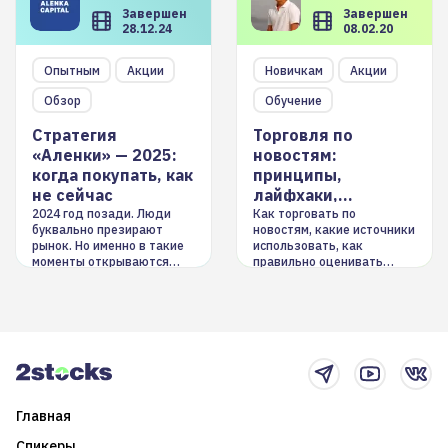
Завершен
Завершен
28.12.24
08.02.20
Опытным
Акции
Новичкам
Акции
Обзор
Обучение
Стратегия
Торговля по
«Аленки» — 2025:
новостям:
когда покупать, как
принципы,
не сейчас
лайфхаки,
инструменты
2024 год позади. Люди
Как торговать по
буквально презирают
новостям, какие источники
рынок. Но именно в такие
использовать, как
моменты открываются
правильно оценивать
долгосрочные
информацию. Также автор
возможности. Обсудим
покажет краткосрочные и
итоги года и стратегию на
среднесрочные
2025-й
торговые стратегии на
новостном потоке
Главная
Спикеры