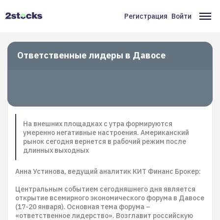
Перейти
к
Регистрация
Войти
Меню
Ос
основному
содержанию
учётной
на
записи
Ответственные лидеры в Давосе
пользователя
На внешних площадках с утра формируются
умеренно негативные настроения. Американский
рынок сегодня вернется в рабочий режим после
длинных выходных
Анна Устинова, ведущий аналитик КИТ Финанс Брокер:
Центральным событием сегодняшнего дня является
открытие всемирного экономического форума в Давосе
(17-20 января). Основная тема форума –
«ответственное лидерство». Возглавит российскую