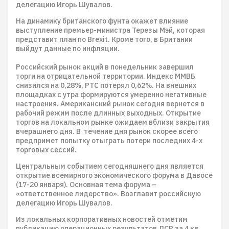
делегацию Игорь Шувалов.
На динамику британского фунта окажет влияние
выступление премьер-министра Терезы Мэй, которая
представит план по Brexit. Кроме того, в Британии
выйдут данные по инфляции.
Российский рынок акций в понедельник завершил
торги на отрицательной территории. Индекс ММВБ
снизился на 0,28%, РТС потерял 0,62%. На внешних
площадках с утра формируются умеренно негативные
настроения. Американский рынок сегодня вернется в
рабочий режим после длинных выходных. Открытие
торгов на локальном рынке ожидаем вблизи закрытия
вчерашнего дня. В течение дня рынок скорее всего
предпримет попытку отыграть потери последних 4-х
торговых сессий.
Центральным событием сегодняшнего дня является
открытие всемирного экономического форума в Давосе
(17-20 января). Основная тема форума –
«ответственное лидерство». Возглавит российскую
делегацию Игорь Шувалов.
Из локальных корпоративных новостей отметим
публикацию операционных результатов ЛСР за 4 кв.