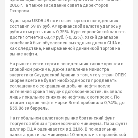
2016 г., а также заседание совета директоров
Газпрома.
Курс пары USDRUB по итогам торгов в понедельник
составил 59,87 руб. Американской валюте удалось у
рубля отыграть лишь 0,35%. Курс европейской валюты
достиг отметки 63,47 руб. (-0,02%). Узкий диапазон
колебаний был обусловлен выходным днем в США и,
как следствие, невыраженной динамикой торгов на
рынке нефти.
На рынке нефти торги в понедельник также прошли в
спокойном режиме. Даже заявление министра
энергетики Саудовской Аравии о том, что у стран ОПЕК
скорее всего не будет необходимости продлевать
соглашение о сокращении добычи нефти после
истечения срока текущих договоренностей, вызвало
лишь локальное снижение нефтяных котировок. По
итогам торгов нефть марки Brent прибавила 0,74%, до
$55,86 за баррель.
На глобальном валютном рынке британский фунт
торгуется вблизи трехмесячного минимума. Пара фунт/
доллар США оценивается в 1,2106. В понедельник
валюта достигла минимума 10 недель и к европейской