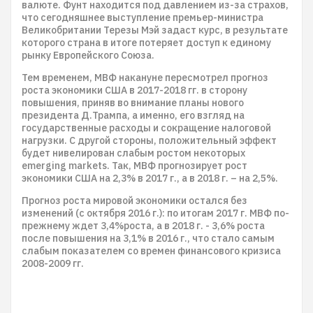
валюте. Фунт находится под давлением из-за страхов,
что сегодняшнее выступление премьер-министра
Великобритании Терезы Мэй задаст курс, в результате
которого страна в итоге потеряет доступ к единому
рынку Европейского Союза.
Тем временем, МВФ накануне пересмотрел прогноз
роста экономики США в 2017-2018 гг. в сторону
повышения, приняв во внимание планы нового
президента Д.Трампа, а именно, его взгляд на
государственные расходы и сокращение налоговой
нагрузки. С другой стороны, положительный эффект
будет нивелирован слабым ростом некоторых
emerging markets. Так, МВФ прогнозирует рост
экономики США на 2,3% в 2017 г., а в 2018 г. – на 2,5%.
Прогноз роста мировой экономики остался без
изменений (с октября 2016 г.): по итогам 2017 г. МВФ по-
прежнему ждет 3,4%роста, а в 2018 г. - 3,6% роста
после повышения на 3,1% в 2016 г., что стало самым
слабым показателем со времен финансового кризиса
2008-2009 гг.