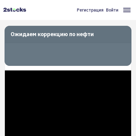
Перейти
к
Регистрация
Войти
Меню
Ос
основному
содержанию
учётной
на
записи
Ожидаем коррекцию по нефти
пользователя