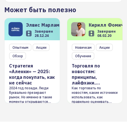
Может быть полезно
Элвис
Марламов
Кирилл
Фомиче
Завершен
Завершен
28.12.24
08.02.20
Опытным
Акции
Новичкам
Акции
Обзор
Обучение
Стратегия
Торговля по
«Аленки» — 2025:
новостям:
когда покупать, как
принципы,
не сейчас
лайфхаки,
инструменты
2024 год позади. Люди
Как торговать по
буквально презирают
новостям, какие источники
рынок. Но именно в такие
использовать, как
моменты открываются
правильно оценивать
долгосрочные
информацию. Также автор
возможности. Обсудим
покажет краткосрочные и
итоги года и стратегию на
среднесрочные
2025-й
торговые стратегии на
новостном потоке