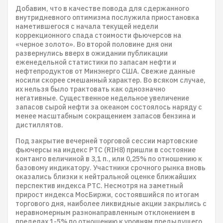
Добавим, что в качестве повода для сдержанного
внутридневного оптимизма послужила приостановка
наметившегося с начала текущей недели
коррекционного спада стоимости фьючерсов на
«черное золото». Во второй половине дня они
развернулись вверх в ожидании публикации
еженедельной статистики по запасам нефти и
нефтепродуктов от Минэнерго США. Свежие данные
носили скорее смешанный характер. Во всяком случае,
их нельзя было трактовать как однозначно
негативные. Существенное недельное увеличение
запасов сырой нефти за океаном состоялось наряду с
менее масштабным сокращением запасов бензина и
дистиллятов.
Под закрытие вечерней торговой сессии мартовские
фьючерсы на индекс РТС (RIH8) пришли в состояние
контанго величиной в 3,1 п., или 0,25% по отношению к
базовому индикатору. Участники срочного рынка вновь
оказались близки к нейтральной оценке ближайших
перспектив индекса РТС. Несмотря на заметный
прирост индекса МосБиржи, состоявшийся по итогам
торгового дня, наиболее ликвидные акции закрылись с
неравномерным разнонаправленным отклонением в
пределах 1-5% по отношению к уровням предыдущего