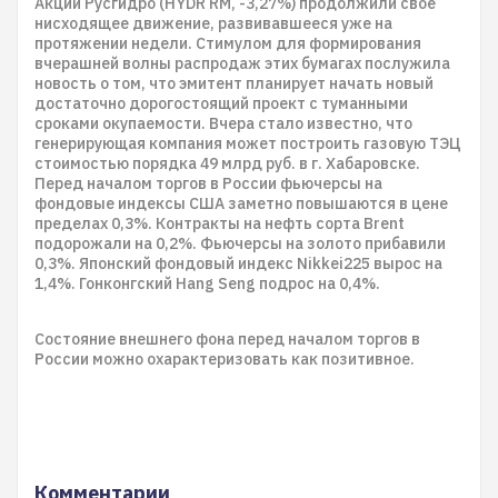
Акции Русгидро (HYDR RM, -3,27%) продолжили свое
нисходящее движение, развивавшееся уже на
протяжении недели. Стимулом для формирования
вчерашней волны распродаж этих бумагах послужила
новость о том, что эмитент планирует начать новый
достаточно дорогостоящий проект с туманными
сроками окупаемости. Вчера стало известно, что
генерирующая компания может построить газовую ТЭЦ
стоимостью порядка 49 млрд руб. в г. Хабаровске.
Перед началом торгов в России фьючерсы на
фондовые индексы США заметно повышаются в цене
пределах 0,3%. Контракты на нефть сорта Brent
подорожали на 0,2%. Фьючерсы на золото прибавили
0,3%. Японский фондовый индекс Nikkei225 вырос на
1,4%. Гонконгский Hang Seng подрос на 0,4%.
Состояние внешнего фона перед началом торгов в
России можно охарактеризовать как позитивное.
Комментарии