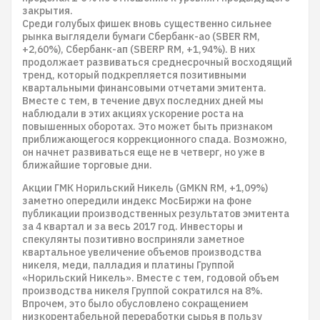
закрытия.
Среди голубых фишек вновь существенно сильнее
рынка выглядели бумаги Сбербанк-ао (SBER RM,
+2,60%), Сбербанк-ап (SBERP RM, +1,94%). В них
продолжает развиваться среднесрочный восходящий
тренд, который подкрепляется позитивными
квартальными финансовыми отчетами эмитента.
Вместе с тем, в течение двух последних дней мы
наблюдали в этих акциях ускорение роста на
повышенных оборотах. Это может быть признаком
приближающегося коррекционного спада. Возможно,
он начнет развиваться еще не в четверг, но уже в
ближайшие торговые дни.
Акции ГМК Норильский Никель (GMKN RM, +1,09%)
заметно опередили индекс МосБиржи на фоне
публикации производственных результатов эмитента
за 4 квартал и за весь 2017 год. Инвесторы и
спекулянты позитивно восприняли заметное
квартальное увеличение объемов производства
никеля, меди, палладия и платины Группой
«Норильский Никель». Вместе с тем, годовой объем
производства никеля Группой сократился на 8%.
Впрочем, это было обусловлено сокращением
низкорентабельной переработки сырья в пользу