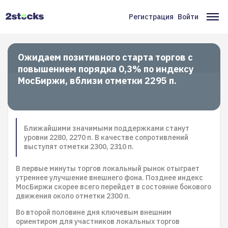
Перейти
к
Регистрация
Войти
Меню
Ос
основному
содержанию
учётной
на
записи
Ожидаем позитивного старта торгов с
повышением порядка 0,3% по индексу
пользователя
МосБиржи, вблизи отметки 2295 п.
Ближайшими значимыми поддержками станут
уровни 2280, 2270 п. В качестве сопротивлений
выступят отметки 2300, 2310 п.
В первые минуты торгов локальный рынок отыграет
утреннее улучшение внешнего фона. Позднее индекс
МосБиржи скорее всего перейдет в состояние бокового
движения около отметки 2300 п.
Во второй половине дня ключевым внешним
ориентиром для участников локальных торгов