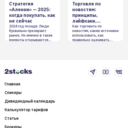
Стратегия
Торговля по
«Аленки» — 2025:
новостям:
когда покупать, как
принципы,
не сейчас
лайфхаки,
инструменты
2024 год позади. Люди
Как торговать по
буквально презирают
новостям, какие источники
рынок. Но именно в такие
использовать, как
моменты открываются
правильно оценивать
долгосрочные
информацию. Также автор
возможности. Обсудим
покажет краткосрочные и
итоги года и стратегию на
среднесрочные
2025-й
торговые стратегии на
новостном потоке
Главная
Спикеры
Дивидендный календарь
Калькулятор тарифов
Статьи
Брокеры