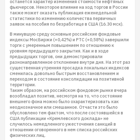
останется характер изменения стоимости нефтяных
фьючерсов. Некоторое влияние на ход торгов в России
также может оказать публикация еженедельной
статистики по изменению количества первичных
заявок на пособия по безработице в США (16.30 мск).
В минувшую среду основные российские фондовые
индексы МосБиржи (+0,42%) и РТС (+0,58%) завершили
торги с умеренным повышением по отношению к
уровням предыдущего закрытия. Как и в ходе
предыдущих торгов, они демонстрировали
разнонаправленное отклонение внутри дня. На этот раз
существенная утренняя просадка локальных индексов
сменилась довольно быстрым восстановлением и
переходом в состояние консолидации на позитивной
территории.
Таким образом, на российском фондовом рынке вчера
возобладал позитив, несмотря на то, что состояние
внешнего фона можно было охарактеризовать как
неоднозначное или смешанное. Отчасти это было
обусловлено тем фактом, что после состоявшейся в
США публикации «Кремлевского доклада» не
случилось немедленного ужесточения санкций в
отношении оговоренного в нем списка российских
физических лиц.