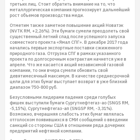
третьих лиц. Стоит обратить внимание на то, что
металлургическая компания прогнозирует дальнейший
рост объемов производства меди.
Отметим также заметное повышение акций Новатэк
(NVTK RM, +2,26%). Эти бумаги сумели преодолеть свой
существенный летний спад после успешного запуска
совместного проекта «Ямал СПГ». В декабре 2017 года
начались первые экспортные поставки сжиженного
природного газа. Отгрузка СПГ в рамках указанного
проекта по долгосрочным контрактам начнется уже в
апреле. Что же касается акций независимой газовой
компании, то они вчера сумели обновить свой
девятимесячный максимум. В качестве среднесрочной
цели для этих бумаг выступает возврат в уже близкий
диапазон 750-800 руб.
Безусловными лидерами падения среди голубых
фишек выступили бумаги Сургутнефтегаз-ао (SNGS RM,
-5,15%), Сургутнефтегаз-ап (SNGSP RM, -3,31%).
Возможно, вчерашняя слабость этих бумаг являлась
отголоском появившихся в СМИ сообщений о введении
санкций со стороны США в отношении ряда дочерних
предприятий нефтяной компании.