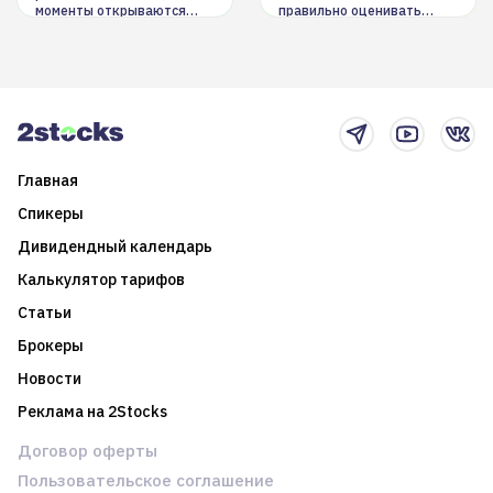
моменты открываются
правильно оценивать
долгосрочные
информацию. Также автор
возможности. Обсудим
покажет краткосрочные и
итоги года и стратегию на
среднесрочные
2025-й
торговые стратегии на
новостном потоке
Главная
Спикеры
Дивидендный календарь
Калькулятор тарифов
Статьи
Брокеры
Новости
Реклама на 2Stocks
Договор оферты
Пользовательское соглашение