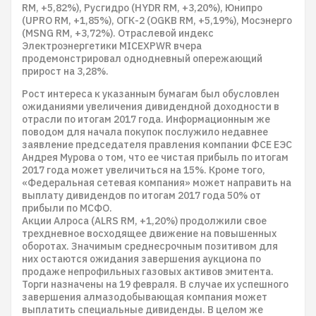
RM, +5,82%), Русгидро (HYDR RM, +3,20%), Юнипро
(UPRO RM, +1,85%), ОГК-2 (OGKB RM, +5,19%), Мосэнерго
(MSNG RM, +3,72%). Отраслевой индекс
Электроэнергетики MICEXPWR вчера
продемонстрировал однодневный опережающий
прирост на 3,28%.
Рост интереса к указанным бумагам был обусловлен
ожиданиями увеличения дивидендной доходности в
отрасли по итогам 2017 года. Информационным же
поводом для начала покупок послужило недавнее
заявление председателя правления компании ФСЕ ЕЭС
Андрея Мурова о том, что ее чистая прибыль по итогам
2017 года может увеличиться на 15%. Кроме того,
«Федеральная сетевая компания» может направить на
выплату дивидендов по итогам 2017 года 50% от
прибыли по МСФО.
Акции Алроса (ALRS RM, +1,20%) продолжили свое
трехдневное восходящее движение на повышенных
оборотах. Значимым среднесрочным позитивом для
них остаются ожидания завершения аукциона по
продаже непрофильных газовых активов эмитента.
Торги назначены на 19 февраля. В случае их успешного
завершения алмазодобывающая компания может
выплатить специальные дивиденды. В целом же