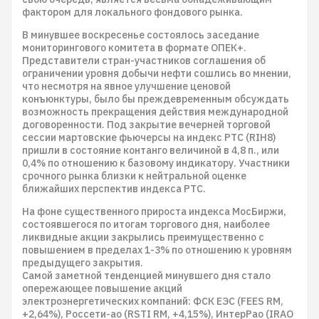
фактором для локального фондового рынка.
В минувшее воскресенье состоялось заседание
мониторингового комитета в формате ОПЕК+.
Представители стран-участников соглашения об
ограничении уровня добычи нефти сошлись во мнении,
что несмотря на явное улучшение ценовой
конъюнктуры, было бы преждевременным обсуждать
возможность прекращения действия международной
договоренности. Под закрытие вечерней торговой
сессии мартовские фьючерсы на индекс РТС (RIH8)
пришли в состояние контанго величиной в 4,8 п., или
0,4% по отношению к базовому индикатору. Участники
срочного рынка близки к нейтральной оценке
ближайших перспектив индекса РТС.
На фоне существенного прироста индекса МосБиржи,
состоявшегося по итогам торгового дня, наиболее
ликвидные акции закрылись преимущественно с
повышением в пределах 1-3% по отношению к уровням
предыдущего закрытия.
Самой заметной тенденцией минувшего дня стало
опережающее повышение акций
электроэнергетических компаний: ФСК ЕЭС (FEES RM,
+2,64%), Россети-ао (RSTI RM, +4,15%), ИнтерРао (IRAO