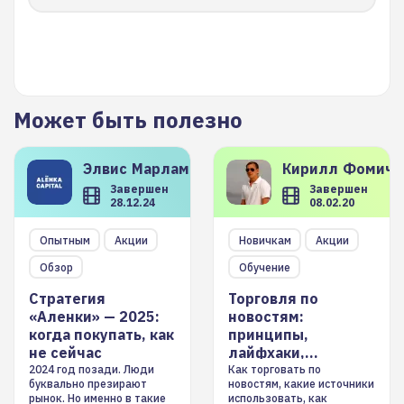
Может быть полезно
Элвис
Марламов
Кирилл
Фомиче
Завершен
Завершен
28.12.24
08.02.20
Опытным
Акции
Новичкам
Акции
Обзор
Обучение
Стратегия
Торговля по
«Аленки» — 2025:
новостям:
когда покупать, как
принципы,
не сейчас
лайфхаки,
инструменты
2024 год позади. Люди
Как торговать по
буквально презирают
новостям, какие источники
рынок. Но именно в такие
использовать, как