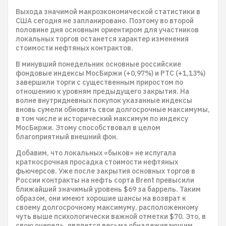
Выхода значимой макроэкономической статистики в
США сегодня не запланировано. Поэтому во второй
половине дня основным ориентиром для участников
локальных торгов останется характер изменения
стоимости нефтяных контрактов.
В минувший понедельник основные российские
фондовые индексы МосБиржи (+0,97%) и РТС (+1,13%)
завершили торги с существенным приростом по
отношению к уровням предыдущего закрытия. На
волне внутридневных покупок указанные индексы
вновь сумели обновить свои долгосрочные максимумы,
в том числе и исторический максимум по индексу
МосБиржи. Этому способствовал в целом
благоприятный внешний фон.
Добавим, что локальных «быков» не испугала
краткосрочная просадка стоимости нефтяных
фьючерсов. Уже после закрытия основных торгов в
России контракты на нефть сорта Brent превысили
ближайший значимый уровень $69 за баррель. Таким
образом, они имеют хорошие шансы на возврат к
своему долгосрочному максимуму, расположенному
чуть выше психологически важной отметки $70. Это, в
свою очередь, является весьма обнадеживающим