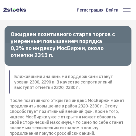
Перейти
к
Регистрация
Войти
Меню
Ос
основному
содержанию
учётной
на
записи
Ожидаем позитивного старта торгов с
умеренным повышением порядка
пользователя
0,3% по индексу МосБиржи, около
отметки 2315 п.
Ближайшими значимыми поддержками станут
уровни 2300, 2290 п. В качестве сопротивлений
выступят отметки 2320, 2330 п.
После позитивного открытия индекс МосБиржи может
продолжить повышение в район 2320-2330 п. Этому
способствует позитивный внешний фон. Кроме того,
индекс МосБиржи уже с открытия может обновить
свой исторический максимум, что само по себе станет
значимым техническим сигналом в пользу
продолжения покупок российских акций.