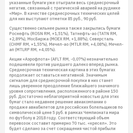
указанные бумаги уже отыграли весь среднесрочный
негатив, связанный с трагической аварией на руднике
«Мир». В качестве среднесрочных технических целей
для них выступают отметки 85 руб., 90 руб.
Существенно сильнее рынка также закрылись бумаги
Роснефть (ROSN RM, +1,51%), Татнефть-ао (TATN RM,
+2,89%), МосБиржа (MOEX RM, +1,88%), Северсталь
(CHMF RM, +1,55%), Мечел-ао (MTLR RM, +4,08%), Мечел-
ап (MTLRP RM, +4,05%).
Акции «Аэрофлота» (AFLT RM, -0,07%) незначительно
подешевели против ушедшего далеко вперед рынка.
Среднесрочная техническая картина в этих бумагах
продолжает оставаться негативной. Значимым
сигналом для среднесрочной покупки в них станет
лишь уверенное преодоление ближайшего значимого
уровня сопротивления, расположенного в районе 150
руб. Достаточно неблагоприятной новостью для этих
бумаг стало недавнее решение авиакомпании о
продаже авиабилетов для российских болельщиков по
символической цене 5 руб. в рамках Чемпионата мира
по футболу в 2018 году. Соответствующий объем
перевозок составит примерно 70 тыс. «кресел». Это
будет сделано за счет сокращения чистой прибыли