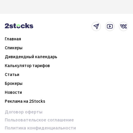
возможности. Обсудим
покажет краткосрочные и
итоги года и стратегию на
среднесрочные
2025-й
торговые стратегии на
новостном потоке
Главная
Спикеры
Дивидендный календарь
Калькулятор тарифов
Статьи
Брокеры
Новости
Реклама на 2Stocks
Договор оферты
Пользовательское соглашение
Политика конфиденциальности