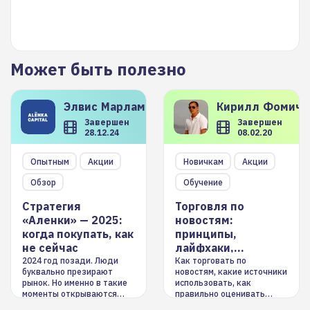
Может быть полезно
Элвис
Марламов
Кирилл
Фомиче
Завершен
Завершен
28.12.24
08.02.20
Опытным
Акции
Новичкам
Акции
Обзор
Обучение
Стратегия
Торговля по
«Аленки» — 2025:
новостям:
когда покупать, как
принципы,
не сейчас
лайфхаки,
инструменты
2024 год позади. Люди
Как торговать по
буквально презирают
новостям, какие источники
рынок. Но именно в такие
использовать, как
моменты открываются
правильно оценивать
долгосрочные
информацию. Также автор