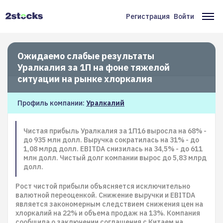
Перейти
к
Регистрация
Войти
Меню
Ос
основному
содержанию
учётной
на
записи
Ожидаемо слабые результаты
Уралкалия за 1П на фоне тяжелой
пользователя
ситуации на рынке хлоркалия
Профиль компании:
Уралкалий
Чистая прибыль Уралкалия за 1П16 выросла на 68% -
до 935 млн долл. Выручка сократилась на 31% - до
1,08 млрд долл. EBITDA снизилась на 34,5% - до 611
млн долл. Чистый долг компании вырос до 5,83 млрд
долл.
Рост чистой прибыли объясняется исключительно
валютной переоценкой. Снижение выручки и EBITDA
является закономерным следствием снижения цен на
хлоркалий на 22% и объема продаж на 13%. Компания
сообщила о заключении соглашения с Китаем на