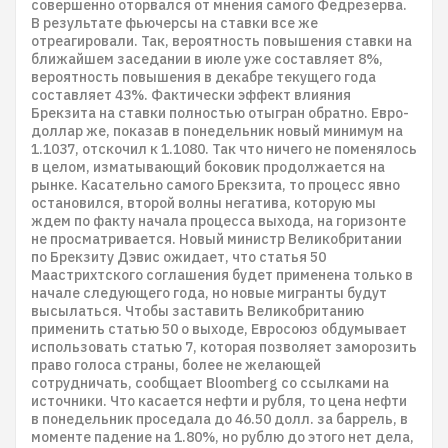
совершенно оторвался от мнения самого Федрезерва.
В результате фьючерсы на ставки все же
отреагировали. Так, вероятность повышения ставки на
ближайшем заседании в июле уже составляет 8%,
вероятность повышения в декабре текущего года
составляет 43%. Фактически эффект влияния
Брекзита на ставки полностью отыгран обратно. Евро-
доллар же, показав в понедельник новый минимум на
1.1037, отскочил к 1.1080. Так что ничего не поменялось
в целом, изматывающий боковик продолжается на
рынке. Касательно самого Брекзита, то процесс явно
остановился, второй волны негатива, которую мы
ждем по факту начала процесса выхода, на горизонте
не просматривается. Новый министр Великобритании
по Брекзиту Дэвис ожидает, что статья 50
Маастрихтского соглашения будет применена только в
начале следующего года, но новые мигранты будут
высылаться. Чтобы заставить Великобританию
применить статью 50 о выходе, Евросоюз обдумывает
использовать статью 7, которая позволяет заморозить
право голоса страны, более не желающей
сотрудничать, сообщает Bloomberg со ссылками на
источники. Что касается нефти и рубля, то цена нефти
в понедельник проседала до 46.50 долл. за баррель, в
моменте падение на 1.80%, но рублю до этого нет дела,