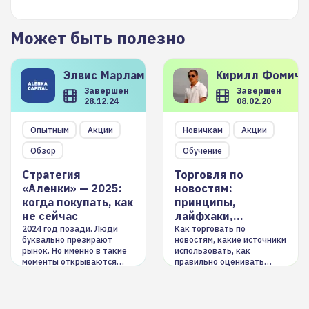
Может быть полезно
Элвис
Марламов
Кирилл
Фомиче
Завершен
Завершен
28.12.24
08.02.20
Опытным
Акции
Новичкам
Акции
Обзор
Обучение
Стратегия
Торговля по
«Аленки» — 2025:
новостям:
когда покупать, как
принципы,
не сейчас
лайфхаки,
инструменты
2024 год позади. Люди
Как торговать по
буквально презирают
новостям, какие источники
рынок. Но именно в такие
использовать, как
моменты открываются
правильно оценивать
долгосрочные
информацию. Также автор
возможности. Обсудим
покажет краткосрочные и
итоги года и стратегию на
среднесрочные
2025-й
торговые стратегии на