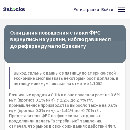
Перейти
к
Регистрация
Войти
Меню
Ос
основному
содержанию
учётной
на
записи
Ожидания повышения ставки ФРС
вернулись на уровни, наблюдавшиеся
пользователя
до референдума по Брекзиту
Выход сильных данных в пятницу по американской
экономике смог вызвать некоторый рост доллара, в
пятницу минимум показан на отметке 1.1052
Розничные продажи США в июне показали рост на 0.6%
м/м (прогноз 0.1% м/м), с 2.2% до 2.7% г/г,
промышленное производство выросло также на 0.6%
м/м (прогноз 0.3% м/м), с -1.44% до -0.70% г/г.
Представители ФРС на фоне сильных данных
продолжили делать “ястребиные” заявления,
отмечая, что рынок в своих ожиданиях действий ФРС