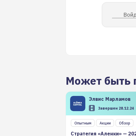
Войд
Может быть 
Элвис
Марламов
Завершен 28.12.24
Опытным
Акции
Обзор
Стратегия «Аленки» — 20