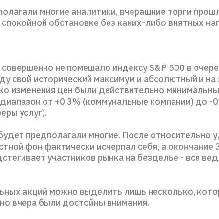
полагали многие аналитики, вчерашние торги прошл
 спокойной обстановке без каких-либо внятных на
о совершенно не помешало индексу S&P 500 в очер
оду свой исторический максимум и абсолютный и на
ко изменения цен были действительно минимальны
 диапазон от +0,3% (коммунальные компании) до -
еры услуг).
 будет предполагали многие. После относительно 
стной фон фактически исчерпал себя, а окончание 
стегивает участников рынка на безделье - все вед
ьных акций можно выделить лишь несколько, кот
но вчера были достойны внимания.