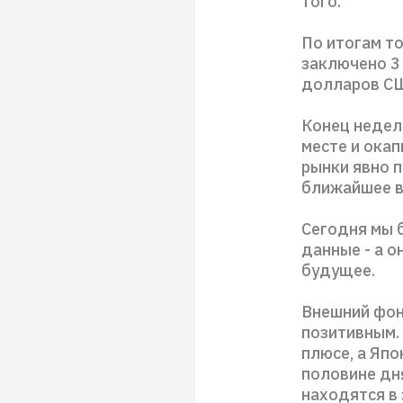
того.
По итогам т
заключено 3 
долларов С
Конец недели
месте и ока
рынки явно п
ближайшее в
Сегодня мы 
данные - а о
будущее.
Внешний фон
позитивным. 
плюсе, а Япо
половине дн
находятся в 