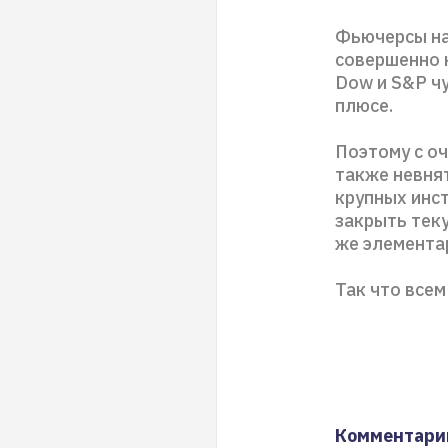
Фьючерсы на
совершенно 
Dow и S&P чу
плюсе.
Поэтому с о
также невня
крупных инс
закрыть теку
же элементар
Так что всем
Комментари