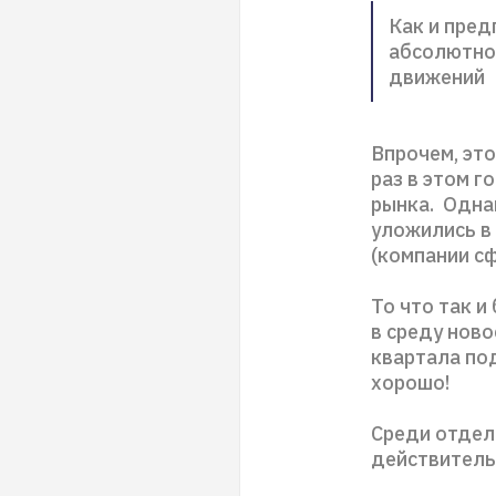
Как и пред
абсолютно
движений
Впрочем, эт
раз в этом г
рынка. Одна
уложились в
(компании сф
То что так и
в среду ново
квартала под
хорошо!
Среди отдел
действитель