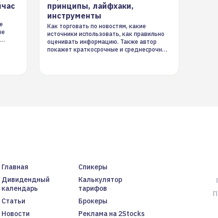
йчас
принципы, лайфхаки,
инструменты
е
Как торговать по новостям, какие
ые
источники использовать, как правильно
оценивать информацию. Также автор
покажет краткосрочные и среднесрочные
торговые стратегии на новостном потоке
Главная
Спикеры
Дивидендный
Калькулятор
календарь
тарифов
П
Статьи
Брокеры
Новости
Реклама на 2Stocks