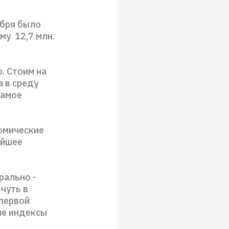
ября было
му 12,7 млн.
о. Стоим на
 в среду
самое
омические
айшее
рально -
чуть в
 первой
ие индексы