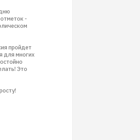
удню
отметок -
волическом
сия пройдет
я для многих
достойно
елать! Это
росту!