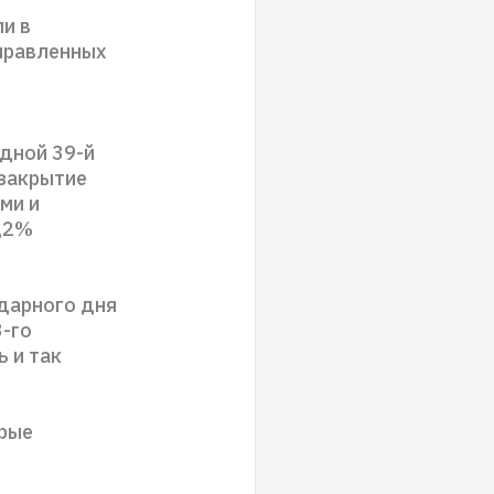
и в
правленных
едной 39-й
 закрытие
ми и
0,2%
ударного дня
3-го
ь и так
орые