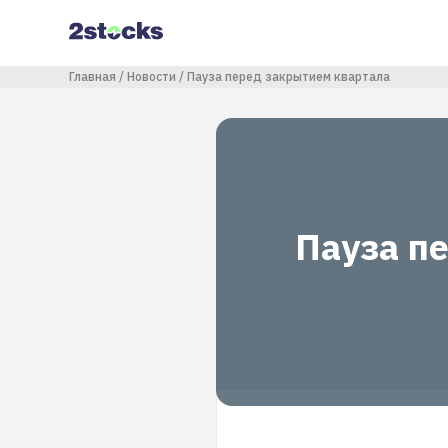
Перейти
к
основному
содержанию
Строка навигации
Главная
Новости
Пауза перед закрытием квартала
Пауза п