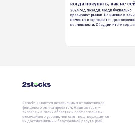
когда покупать, как не се
2024 год позади. Люди буквально
презирают рынок. Но именно в таки
моменты открываются долгосрочн
возможности. Обсудим итоги года и
стратегию на 2025-й
2stocks является независимым от участников
фондового рынка проектом. Наши авторы –
эксперты в своих областях и профессионалы
высочайшего уровня, чей опыт подтверждается
их достижениями и безупречной репутацией