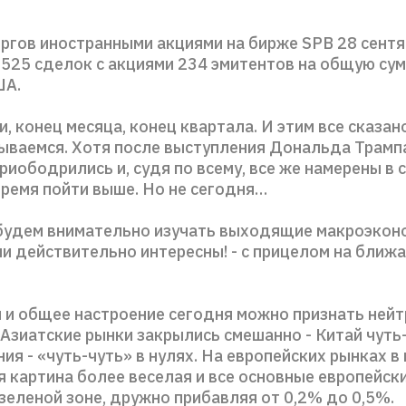
оргов иностранными акциями на бирже SPB 28 сент
525 сделок с акциями 234 эмитентов на общую сум
ША.
, конец месяца, конец квартала. И этим все сказан
пываемся. Хотя после выступления Дональда Трампа
риободрились и, судя по всему, все же намерены в 
ремя пойти выше. Но не сегодня…
будем внимательно изучать выходящие макроэкон
ни действительно интересны! - с прицелом на ближ
 и общее настроение сегодня можно признать нейт
Азиатские рынки закрылись смешанно - Китай чуть-
ния - «чуть-чуть» в нулях. На европейских рынках в
я картина более веселая и все основные европейск
зеленой зоне, дружно прибавляя от 0,2% до 0,5%.