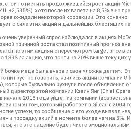
ых, стоит отметить продолжившийся рост акций Mic
MU, +2,535%), хотя после их взлета на 8,5% в на п
скорее ожидали некоторой коррекции. Это конечно
вует о силе этих акций и дальнейших блестящих пе
 очень уверенный спрос наблюдался в акциях McDo
новной причиной роста стал позитивный прогноз ан
arch по этим акциям с пересмотром target price в с
о 183$ за акцию, что почти на 20% выше текущих у
ой бочке меда была вчера и своя «ложка дегтя». Э
это ни грустно говорить, явились акции компании Gil
%), которые буквально рухнули после объявления о 
ый директор этой компании Кэвин Янг (Chief Operat
 в начале 2018 года уйдет из компании (возраст, зна
Кэвином Янгом, который работает в Gilead с 2004 г
огие успехи, то сообщение о его уходе вызвал «в
я» и просадку акций в моменте более чем на 5%. И
ться, что это падение будет чисто эмоциональным 