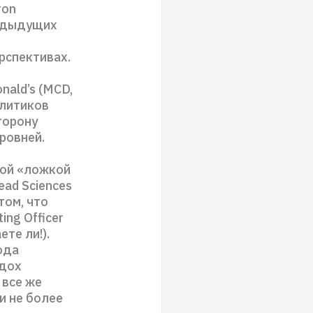
ron
редыдущих
рспективах.
nald’s (MCD,
алитиков
торону
ровней.
той «ложкой
ead Sciences
том, что
ing Officer
ете ли!).
ода
здох
 все же
и не более