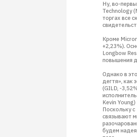
Ну, во-перв
Technology (
торгах все 
свидетельст
Кроме Micron
+2,23%). Ос
Longbow Rese
повышения д
Однако в эт
дегтя», как 
(GILD, -3,52
исполнительн
Kevin Young)
Поскольку с 
связывают мн
разочаровани
будем надея