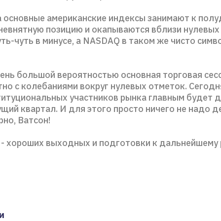
 основные американские индексы занимают к пол
невнятную позицию и окапываются вблизи нулевых 
ть-чуть в минусе, а NASDAQ в таком же чисто сим
чень большой вероятностью основная торговая сес
тно с колебаниями вокруг нулевых отметок. Сегодн
титуциональных участников рынка главным будет 
щий квартал. И для этого просто ничего не надо д
но, Ватсон!
 - хороших выходных и подготовки к дальнейшему 
и