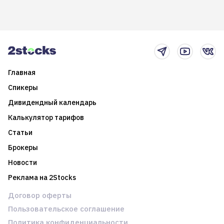
долгосрочные
информацию. Также автор
возможности. Обсудим
покажет краткосрочные и
итоги года и стратегию на
среднесрочные
2025-й
торговые стратегии на
новостном потоке
Главная
Спикеры
Дивидендный календарь
Калькулятор тарифов
Статьи
Брокеры
Новости
Реклама на 2Stocks
Договор оферты
Пользовательское соглашение
Политика конфиденциальности