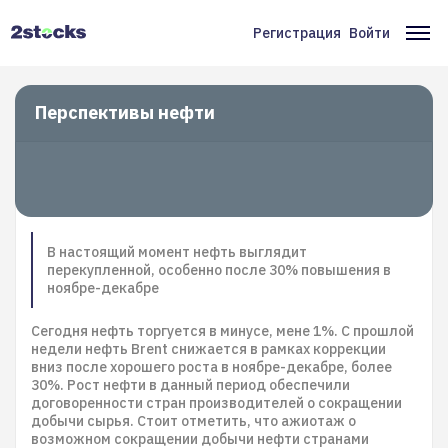
Перейти
к
Регистрация
Войти
Меню
Ос
основному
содержанию
учётной
на
записи
Перспективы нефти
пользователя
В настоящий момент нефть выглядит
перекупленной, особенно после 30% повышения в
ноябре-декабре
Сегодня нефть торгуется в минусе, мене 1%. С прошлой
недели нефть Brent снижается в рамках коррекции
вниз после хорошего роста в ноябре-декабре, более
30%. Рост нефти в данный период обеспечили
договоренности стран производителей о сокращении
добычи сырья. Стоит отметить, что ажиотаж о
возможном сокращении добычи нефти странами