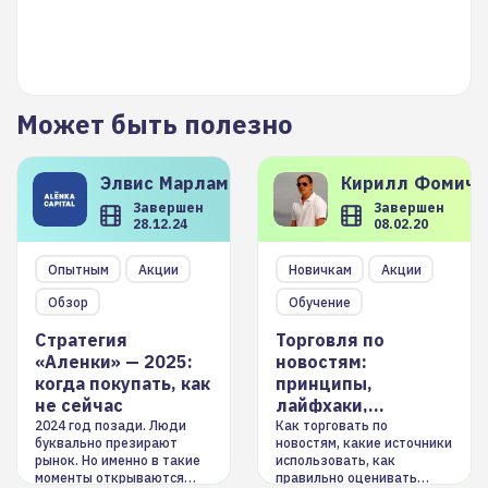
Может быть полезно
Элвис
Марламов
Кирилл
Фомиче
Завершен
Завершен
28.12.24
08.02.20
Опытным
Акции
Новичкам
Акции
Обзор
Обучение
Стратегия
Торговля по
«Аленки» — 2025:
новостям:
когда покупать, как
принципы,
не сейчас
лайфхаки,
инструменты
2024 год позади. Люди
Как торговать по
буквально презирают
новостям, какие источники
рынок. Но именно в такие
использовать, как
моменты открываются
правильно оценивать