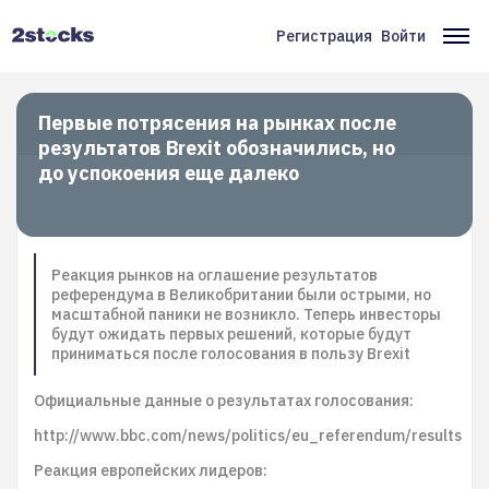
Перейти
к
Регистрация
Войти
Меню
Ос
основному
содержанию
учётной
на
записи
Первые потрясения на рынках после
результатов Brexit обозначились, но
пользователя
до успокоения еще далеко
Реакция рынков на оглашение результатов
референдума в Великобритании были острыми, но
масштабной паники не возникло. Теперь инвесторы
будут ожидать первых решений, которые будут
приниматься после голосования в пользу Brexit
Официальные данные о результатах голосования:
http://www.bbc.com/news/politics/eu_referendum/results
Реакция европейских лидеров: