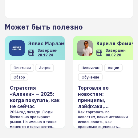
Может быть полезно
Элвис
Марламов
Кирилл
Фомиче
Завершен
Завершен
28.12.24
08.02.20
Опытным
Акции
Новичкам
Акции
Обзор
Обучение
Стратегия
Торговля по
«Аленки» — 2025:
новостям:
когда покупать, как
принципы,
не сейчас
лайфхаки,
инструменты
2024 год позади. Люди
Как торговать по
буквально презирают
новостям, какие источники
рынок. Но именно в такие
использовать, как
моменты открываются
правильно оценивать
долгосрочные
информацию. Также автор
возможности. Обсудим
покажет краткосрочные и