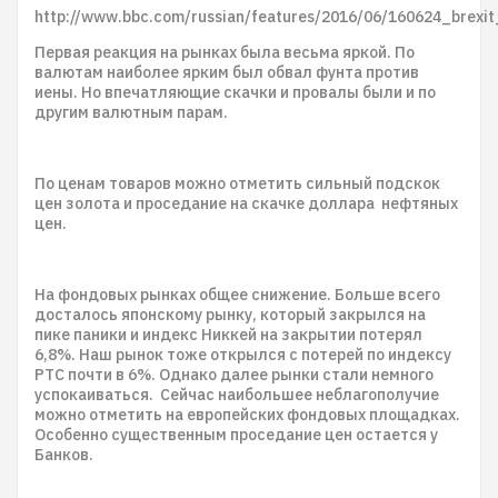
http://www.bbc.com/russian/features/2016/06/160624_brexit
Первая реакция на рынках была весьма яркой. По
валютам наиболее ярким был обвал фунта против
иены. Но впечатляющие скачки и провалы были и по
другим валютным парам.
По ценам товаров можно отметить сильный подскок
цен золота и проседание на скачке доллара нефтяных
цен.
На фондовых рынках общее снижение. Больше всего
досталось японскому рынку, который закрылся на
пике паники и индекс Никкей на закрытии потерял
6,8%. Наш рынок тоже открылся с потерей по индексу
РТС почти в 6%. Однако далее рынки стали немного
успокаиваться. Сейчас наибольшее неблагополучие
можно отметить на европейских фондовых площадках.
Особенно существенным проседание цен остается у
Банков.