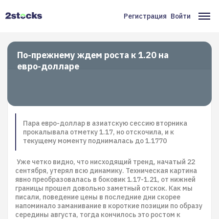
Перейти
к
Регистрация
Войти
Меню
Ос
основному
содержанию
учётной
на
записи
По-прежнему ждем роста к 1.20 на
евро-долларе
пользователя
Пара евро-доллар в азиатскую сессию вторника
прокалывала отметку 1.17, но отскочила, и к
текущему моменту поднималась до 1.1770
Уже четко видно, что нисходящий тренд, начатый 22
сентября, утерял всю динамику. Техническая картина
явно преобразовалась в боковик 1.17-1.21, от нижней
границы прошел довольно заметный отскок. Как мы
писали, поведение цены в последние дни скорее
напоминало заманивание в короткие позиции по образу
середины августа, тогда кончилось это ростом к