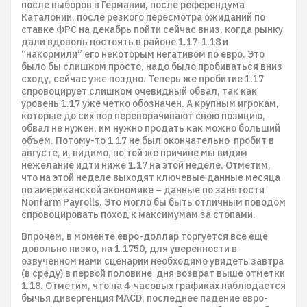
после выборов в Германии, после референдума
Каталонии, после резкого пересмотра ожиданий по
ставке ФРС на декабрь пойти сейчас вниз, когда рынку
дали вдоволь постоять в районе 1.17-1.18 и
“накормили” его некоторым негативом по евро. Это
было бы слишком просто, надо было пробиваться вниз
сходу, сейчас уже поздно. Теперь же пробитие 1.17
спровоцирует слишком очевидный обвал, так как
уровень 1.17 уже четко обозначен. А крупным игрокам,
которые до сих пор переворачивают свою позицию,
обвал не нужен, им нужно продать как можно больший
объем. Потому-то 1.17 не был окончательно пробит в
августе, и, видимо, по той же причине мы видим
нежелание идти ниже 1.17 на этой неделе. Отметим,
что на этой неделе выходят ключевые данные месяца
по американской экономике – данные по занятости
Nonfarm Payrolls. Это могло бы быть отличным поводом
спровоцировать поход к максимумам за стопами.
Впрочем, в моменте евро-доллар торгуется все еще
довольно низко, на 1.1750, для уверенности в
озвученном нами сценарии необходимо увидеть завтра
(в среду) в первой половине дня возврат выше отметки
1.18. Отметим, что на 4-часовых графиках наблюдается
бычья дивергенция MACD, последнее падение евро-