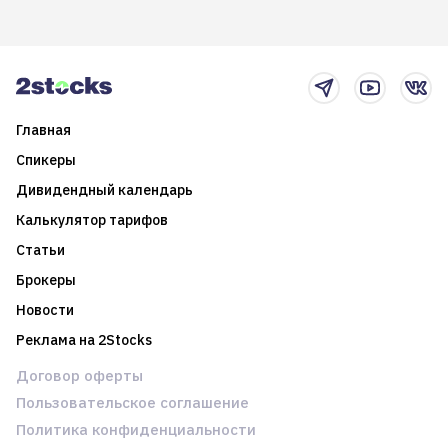
возможности. Обсудим
покажет краткосрочные и
итоги года и стратегию на
среднесрочные
2025-й
торговые стратегии на
новостном потоке
Главная
Спикеры
Дивидендный календарь
Калькулятор тарифов
Статьи
Брокеры
Новости
Реклама на 2Stocks
Договор оферты
Пользовательское соглашение
Политика конфиденциальности