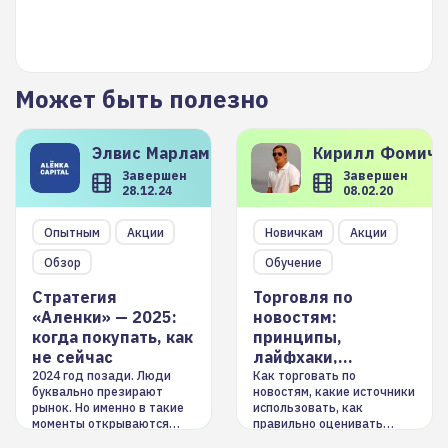
Может быть полезно
Элвис
Марламов
Кирилл
Фомиче
Завершен
Завершен
28.12.24
08.02.20
Опытным
Акции
Новичкам
Акции
Обзор
Обучение
Стратегия
Торговля по
«Аленки» — 2025:
новостям:
когда покупать, как
принципы,
не сейчас
лайфхаки,
инструменты
2024 год позади. Люди
Как торговать по
буквально презирают
новостям, какие источники
рынок. Но именно в такие
использовать, как
моменты открываются
правильно оценивать
долгосрочные
информацию. Также автор