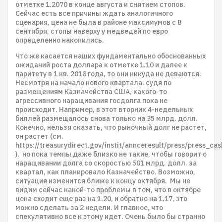
отметке 1.2070 в конце августа и снятием стопов.
Сейчас есть все причины ждать аналогичного
сценария, цена не была в районе максимумов с 8
сентября, стопы наверху у медведей по евро
определенно накопились.
Что же касается наших фундаментально обоснованных
ожиданий роста доллара к отметке 1.10 и далее к
паритету в 1 кв. 2018 года, то они никуда не деваются.
Несмотря на начало нового квартала, судя по
размещениям Казначейства США, какого-то
агрессивного наращивания госдолга пока не
происходит. Например, в этот вторник 4-недельных
биллей размещалось снова только на 35 млрд. долл.
Конечно, нельзя сказать, что рыночный долг не растет,
он растет (см.
https://treasurydirect.gov/instit/annceresult/press/press_c
), но пока темпы даже близко не такие, чтобы говорит о
наращивании долга со скоростью 501 млрд. долл. за
квартал, как планировало Казначейство. Возможно,
ситуация изменится ближе к концу октября. Мы не
видим сейчас какой-то проблемы в том, что в октябре
цена сходит еще раз на 1.20, и обратно на 1.17, это
можно сделать за 2 недели. И главное, что
спекулятивно все к этому идет. Очень было бы странно