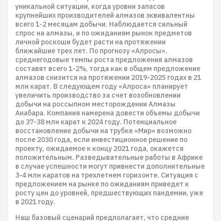
уникальной ситуации, когда уровни запасов
крупнейших производителей алмазов эквивалентны
всего 1-2 месяцам добычи. Наблюдается сильный
спрос на алмазы, и по ожиданиям рынок предметов
личной роскоши будет расти на протяжении
ближайшие трех лет. По прогнозу «Алросы»,
среднегодовые темпы роста предложения алмазов
составят всего 1-2%, тогда как в общем предложение
алмазов снизится на протяжении 2019-2025 годах в 21
млн карат. В следующем году «Алроса» планирует
увеличить производство за счет возобновлении
добычи на россыпном месторождении Алмазы
Анабара. Компания намерена довести объемы добычи
до 37-38 млн карат к 2024 году. Потенциальное
восстановление добычи на трубке «Мир» возможно
после 2030 года, если инвестиционное решение по
проекту, ожидаемое к концу 2021 года, окажется
положительным. Разведывательные работы в Африке
в случае успешности могут привнести дополнительные
3-4 млн каратов на трехлетнем горизонте. Ситуация с
предложением на рынке по ожиданиям приведет к
росту цен до уровней, предшествующих пандемии, уже
в 2021 году.
Наш базовый сценарий предполагает, что средние