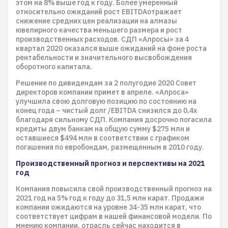
этом на 8% выше год к году. Более умеренный
относительно ожиданий рост EBITDAотражает
снижение средних цен реализации на алмазы
ювелирного качества меньшего размера и рост
производственных расходов. СДП «Алросы» за 4
квартал 2020 оказался выше ожиданий на фоне роста
рентабельности и значительного высвобождения
оборотного капитала.
Решение по дивидендам за 2 полугодие 2020 Совет
директоров компании примет в апреле. «Алроса»
улучшила свою долговую позицию по состоянию на
конец года – чистый долг /EBITDA снизился до 0,4x
благодаря сильному СДП. Компания досрочно погасила
кредиты двум банкам на общую сумму $275 млн и
оставшиеся $494 млн в соответствии с графиком
погашения по евробондам, размещенным в 2010 году.
Производственный прогноз и перспективы на 2021
год
Компания повысила свой производственный прогноз на
2021 год на 5% год к году до 31,5 млн карат. Продажи
компании ожидаются на уровне 34-35 млн карат, что
соответствует цифрам в нашей финансовой модели. По
мнению компании, отрасль сейчас находится в