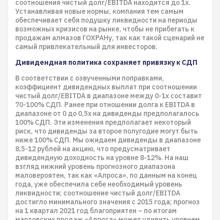
соотношения чистый долг/EBITDA находится до 1x.
Устанавливая новые нормы, компания тем самым
обеспечивает себя подушку ликвидности на периоды
возможных кризисов на рынке, чтобы не прибегать к
продажам алмазов ГОХРАНу, так как такой сценарий не
самый привлекательный для инвесторов.
Дивидендная политика сохраняет привязку к СДП
В соответствии с озвученными поправками,
коэффициент дивидендных выплат при соотношении
чистый долг/EBITDA в диапазоне между 0-1x составит
70-100% СДП. Ранее при отношении долга к EBITDA в
диапазоне от 0 до 0,5x на дивиденды предполагалось
100% СДП. Эти изменения предполагает некоторый
риск, что дивиденды за второе полугодие могут быть
ниже 100% СДП. Мы ожидаем дивиденды в диапазоне
8,5-12 рублей на акцию, что предусматривает
дивидендную доходность на уровне 8-12%. На наш
взгляд нижний уровень прогнозного диапазона
маловероятен, так как «Алроса», по данным на конец
года, уже обеспечила себе необходимый уровень
ликвидности; соотношение чистый долг/EBITDA
достигло минимального значения с 2015 года; прогноз
на 1 квартал 2021 год благоприятен – по итогам
мартовских продаж «Алроса» может удивить уровнем