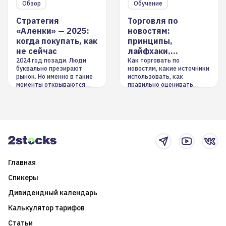
Обзор
Обучение
Стратегия
Торговля по
«Аленки» — 2025:
новостям:
когда покупать, как
принципы,
не сейчас
лайфхаки,
инструменты
2024 год позади. Люди
Как торговать по
буквально презирают
новостям, какие источники
рынок. Но именно в такие
использовать, как
моменты открываются
правильно оценивать
долгосрочные
информацию. Также автор
возможности. Обсудим
покажет краткосрочные и
итоги года и стратегию на
среднесрочные
2025-й
торговые стратегии на
новостном потоке
Главная
Спикеры
Дивидендный календарь
Калькулятор тарифов
Статьи