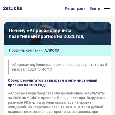
Перейти
к
Регистрация
Войти
Меню
Ос
основному
содержанию
учётной
на
записи
Почему «Алроса» озвучила
пользователя
позитивный прогноз на 2021 год
Профиль компании:
АЛРОСА
«Алроса» опубликовала финансовые результаты за 4
квартал 2020 по МСФО
Обзор результатов за квартал и оптимистичный
прогноз на 2021 год.
«Алроса» вчера представила финансовые результаты
за 2020 по МСФО и провела День инвестора. Выручка в
размере 98,6 млрд рублей оказалась на уровне
ожиданий, но квартальная EBITDA в 31,8 млрд рублей
выросла ниже консенсус-прогноза, оставшись при