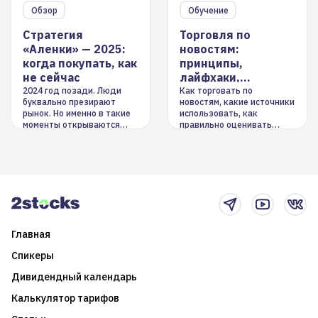
Обзор
Обучение
Стратегия
Торговля по
«Аленки» — 2025:
новостям:
когда покупать, как
принципы,
не сейчас
лайфхаки,
инструменты
2024 год позади. Люди
Как торговать по
буквально презирают
новостям, какие источники
рынок. Но именно в такие
использовать, как
моменты открываются
правильно оценивать
долгосрочные
информацию. Также автор
возможности. Обсудим
покажет краткосрочные и
итоги года и стратегию на
среднесрочные
2025-й
торговые стратегии на
новостном потоке
Главная
Спикеры
Дивидендный календарь
Калькулятор тарифов