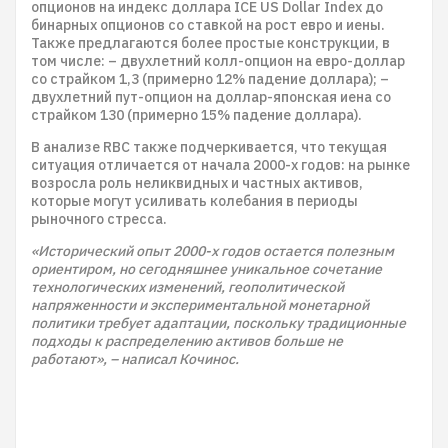
опционов на индекс доллара ICE US Dollar Index до
бинарных опционов со ставкой на рост евро и иены.
Также предлагаются более простые конструкции, в
том числе: – двухлетний колл-опцион на евро-доллар
со страйком 1,3 (примерно 12% падение доллара); –
двухлетний пут-опцион на доллар-японская иена со
страйком 130 (примерно 15% падение доллара).
В анализе RBC также подчеркивается, что текущая
ситуация отличается от начала 2000-х годов: на рынке
возросла роль неликвидных и частных активов,
которые могут усиливать колебания в периоды
рыночного стресса.
«Исторический опыт 2000-х годов остается полезным
ориентиром, но сегодняшнее уникальное сочетание
технологических изменений, геополитической
напряженности и экспериментальной монетарной
политики требует адаптации, поскольку традиционные
подходы к распределению активов больше не
работают», – написал Кочинос.