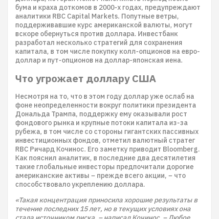
бума и краха доткомов в 2000-х годах, предупреждают
аналитики RBC Capital Markets. Попутные ветры,
поддерживавшие курс американской валюты, могут
вскоре обернуться против доллара. Инвестбанк
разработал несколько стратегий для сохранения
капитала, в том числе покупку колл-опционов на евро-
доллар и пут-опционов на доллар-японская иена.
Что угрожает доллару США
Несмотря на то, что в этом году доллар уже ослаб на
фоне неопределенности вокруг политики президента
Дональда Трампа, поддержку ему оказывали рост
фондового рынка и крупные потоки капитала из-за
рубежа, в том числе со стороны гигантских пассивных
инвестиционных фондов, отметил валютный стратег
RBC Ричард Кочинос. Его заметку приводит Bloomberg.
Как пояснил аналитик, в последние два десятилетия
такие глобальные инвесторы предпочитали дорогие
американские активы – прежде всего акции, – что
способствовало укреплению доллара.
«Такая концентрация приносила хорошие результаты в
течение последних 15 лет, но в текущих условиях она
стала источником риска, – написал Кочинос. – Любое