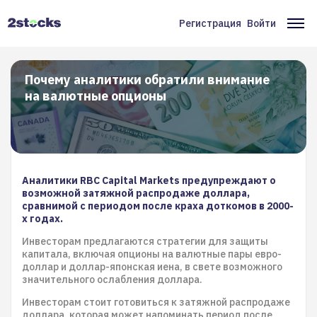
Перейти
к
Регистрация
Войти
Меню
Ос
основному
содержанию
учётной
на
записи
Почему аналитики обратили внимание
на валютные опционы
пользователя
Аналитики RBC Capital Markets предупреждают о
возможной затяжной распродаже доллара,
сравнимой с периодом после краха доткомов в 2000-
х годах.
Инвесторам предлагаются стратегии для защиты
капитала, включая опционы на валютные пары евро-
доллар и доллар-японская иена, в свете возможного
значительного ослабления доллара.
Инвесторам стоит готовиться к затяжной распродаже
доллара, которая может напоминать период после