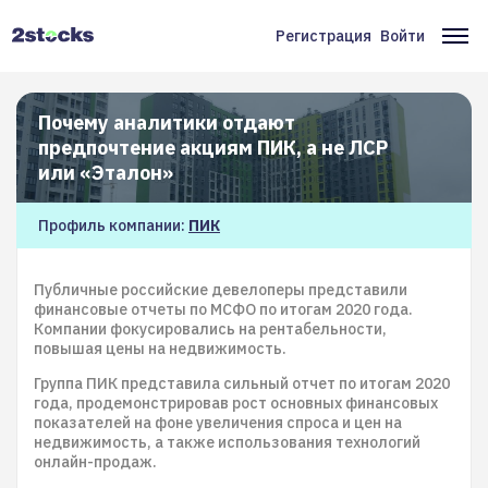
Перейти
к
Регистрация
Войти
Меню
Ос
основному
содержанию
учётной
на
записи
Почему аналитики отдают
предпочтение акциям ПИК, а не ЛСР
пользователя
или «Эталон»
Профиль компании:
ПИК
Публичные российские девелоперы представили
финансовые отчеты по МСФО по итогам 2020 года.
Компании фокусировались на рентабельности,
повышая цены на недвижимость.
Группа ПИК представила сильный отчет по итогам 2020
года, продемонстрировав рост основных финансовых
показателей на фоне увеличения спроса и цен на
недвижимость, а также использования технологий
онлайн-продаж.