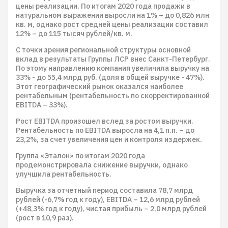
цены реализации. По итогам 2020 года продажи в
натуральном выражении выросли на 1% – до 0,826 млн
кв. м, однако рост средней цены реализации составил
12% – до 115 тысяч рублей/кв. м.
С точки зрения региональной структуры основной
вклад в результаты Группы ЛСР внес Санкт-Петербург.
По этому направлению компания увеличила выручку на
33% - до 55,4 млрд руб. (доля в общей выручке - 47%).
Этот географический рынок оказался наиболее
рентабельным (рентабельность по скорректированной
EBITDA – 33%).
Рост EBITDA произошел вслед за ростом выручки.
Рентабельность по EBITDA выросла на 4,1 п.п. – до
23,2%, за счет увеличения цен и контроля издержек.
Группа «Эталон» по итогам 2020 года
продемонстрировала снижение выручки, однако
улучшила рентабельность.
Выручка за отчетный период составила 78,7 млрд
рублей (-6,7% год к году), EBITDA – 12,6 млрд рублей
(+48,3% год к году), чистая прибыль – 2,0 млрд рублей
(рост в 10,9 раз).