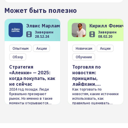
Может быть полезно
Элвис
Марламов
Кирилл
Фомиче
Завершен
Завершен
28.12.24
08.02.20
Опытным
Акции
Новичкам
Акции
Обзор
Обучение
Стратегия
Торговля по
«Аленки» — 2025:
новостям:
когда покупать, как
принципы,
не сейчас
лайфхаки,
инструменты
2024 год позади. Люди
Как торговать по
буквально презирают
новостям, какие источники
рынок. Но именно в такие
использовать, как
моменты открываются
правильно оценивать
долгосрочные
информацию. Также автор
возможности. Обсудим
покажет краткосрочные и
итоги года и стратегию на
среднесрочные
2025-й
торговые стратегии на
новостном потоке