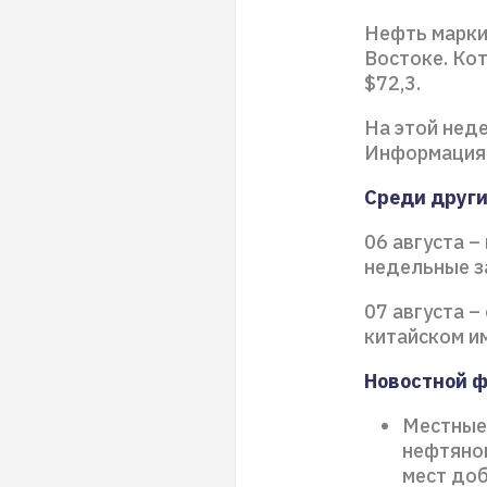
Нефть марки 
Востоке. Кот
$72,3.
На этой нед
Информация 
Среди други
06 августа –
недельные за
07 августа 
китайском и
Новостной 
Местные
нефтяног
мест доб