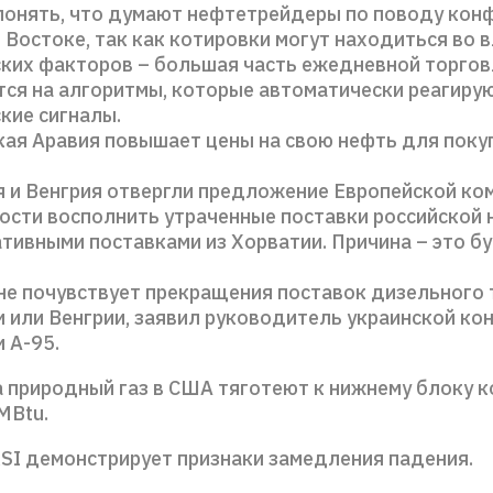
понять, что думают нефтетрейдеры по поводу кон
Востоке, так как котировки могут находиться во 
ских факторов – большая часть ежедневной торго
ся на алгоритмы, которые автоматически реагирую
кие сигналы.
ая Аравия повышает цены на свою нефть для поку
 и Венгрия отвергли предложение Европейской ко
сти восполнить утраченные поставки российской 
тивными поставками из Хорватии. Причина – это б
не почувствует прекращения поставок дизельного 
 или Венгрии, заявил руководитель украинской ко
 А-95.
 природный газ в США тяготеют к нижнему блоку 
MBtu.
SI демонстрирует признаки замедления падения.