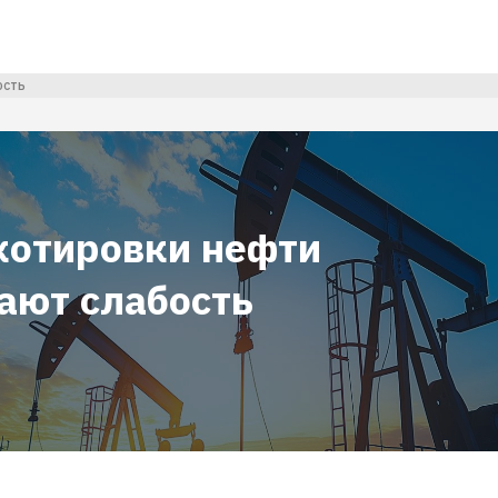
ость
котировки нефти
ают слабость