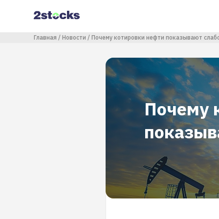
Перейти
к
основному
содержанию
Строка навигации
Главная
Новости
Почему котировки нефти показывают слаб
Почему 
показыв