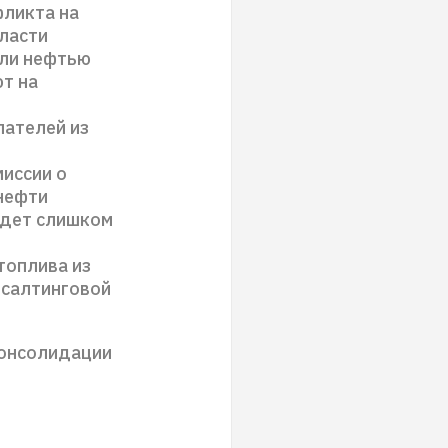
фликта на
власти
вли нефтью
т на
пателей из
миссии о
нефти
удет слишком
топлива из
нсалтинговой
консолидации