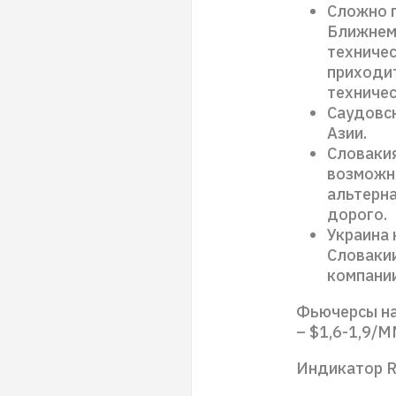
Сложно 
Ближнем 
техниче
приходит
техничес
Саудовск
Азии.
Словакия
возможно
альтерна
дорого.
Украина 
Словакии
компании
Фьючерсы на
– $1,6-1,9/M
Индикатор R