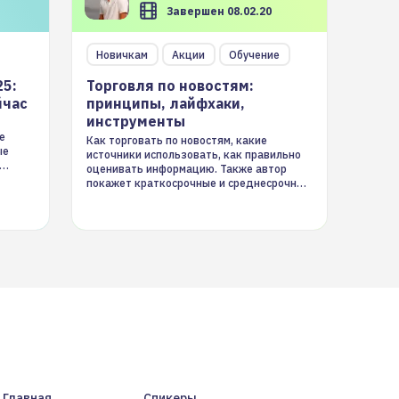
Завершен 08.02.20
Новичкам
Акции
Обучение
25:
Торговля по новостям:
йчас
принципы, лайфхаки,
инструменты
е
Как торговать по новостям, какие
ые
источники использовать, как правильно
оценивать информацию. Также автор
покажет краткосрочные и среднесрочные
торговые стратегии на новостном потоке
Главная
Спикеры