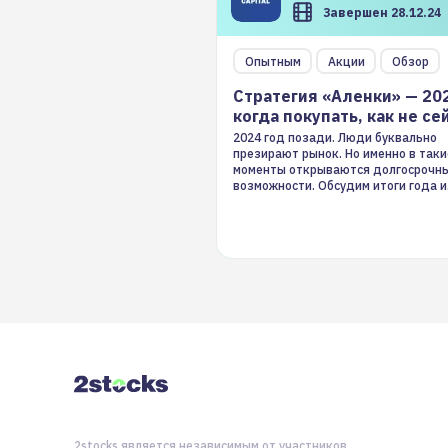
Завершен 28.12.24
Опытным
Акции
Обзор
Стратегия «Аленки» — 20
когда покупать, как не се
2024 год позади. Люди буквально
презирают рынок. Но именно в таки
моменты открываются долгосрочн
возможности. Обсудим итоги года и
стратегию на 2025-й
2stocks является независимым от участников