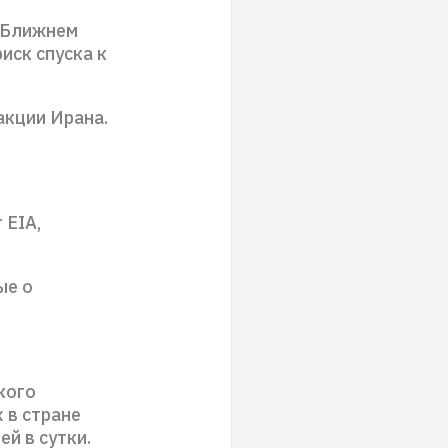
а Ближнем
иск спуска к
акции Ирана.
 EIA,
ые о
кого
 в стране
й в сутки.