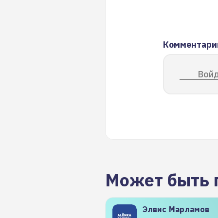
Комментари
Войд
Может быть 
Элвис
Марламов