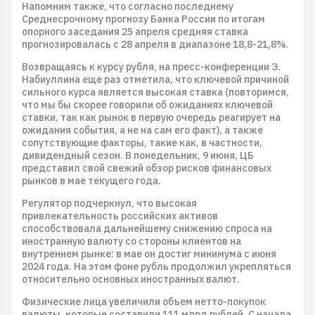
Напомним также, что согласно последнему
Среднесрочному прогнозу Банка России по итогам
опорного заседания 25 апреля средняя ставка
прогнозировалась с 28 апреля в диапазоне 18,8-21,8%.
Возвращаясь к курсу рубля, на пресс-конференции Э.
Набиуллина еще раз отметила, что ключевой причиной
сильного курса является высокая ставка (повторимся,
что мы бы скорее говорили об ожиданиях ключевой
ставки, так как рынок в первую очередь реагирует на
ожидания события, а не на сам его факт), а также
сопутствующие факторы, такие как, в частности,
дивидендный сезон. В понедельник, 9 июня, ЦБ
представил свой свежий обзор рисков финансовых
рынков в мае текущего года.
Регулятор подчеркнул, что высокая
привлекательность российских активов
способствовала дальнейшему снижению спроса на
иностранную валюту со стороны клиентов на
внутреннем рынке: в мае он достиг минимума с июня
2024 года. На этом фоне рубль продолжил укрепляться
относительно основных иностранных валют.
Физические лица увеличили объем нетто-покупок
валюты, которые составили 111 млрд рублей. С начала