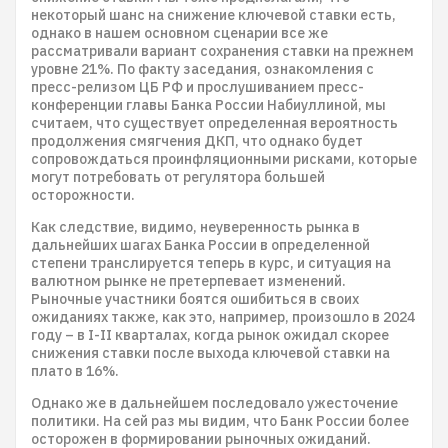
некоторый шанс на снижение ключевой ставки есть,
однако в нашем основном сценарии все же
рассматривали вариант сохранения ставки на прежнем
уровне 21%. По факту заседания, ознакомления с
пресс-релизом ЦБ РФ и прослушиванием пресс-
конференции главы Банка России Набиуллиной, мы
считаем, что существует определенная вероятность
продолжения смягчения ДКП, что однако будет
сопровождаться проинфляционными рисками, которые
могут потребовать от регулятора большей
осторожности.
Как следствие, видимо, неуверенность рынка в
дальнейших шагах Банка России в определенной
степени транслируется теперь в курс, и ситуация на
валютном рынке не претерпевает изменений.
Рыночные участники боятся ошибиться в своих
ожиданиях также, как это, например, произошло в 2024
году – в I-II кварталах, когда рынок ожидал скорее
снижения ставки после выхода ключевой ставки на
плато в 16%.
Однако же в дальнейшем последовало ужесточение
политики. На сей раз мы видим, что Банк России более
осторожен в формировании рыночных ожиданий.