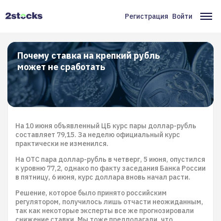
Перейти
к
Регистрация
Войти
Меню
Ос
основному
содержанию
учётной
на
записи
Почему ставка на крепкий рубль
может не сработать
пользователя
На 10 июня объявленный ЦБ курс пары доллар-рубль
составляет 79,15. За неделю официальный курс
практически не изменился.
На OTC пара доллар-рубль в четверг, 5 июня, опустился
к уровню 77,2, однако по факту заседания Банка России
в пятницу, 6 июня, курс доллара вновь начал расти.
Решение, которое было принято российским
регулятором, получилось лишь отчасти неожиданным,
так как некоторые эксперты все же прогнозировали
снижение ставки. Мы тоже предполагали, что