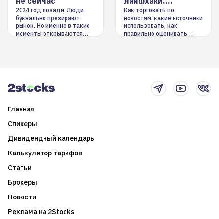
не сейчас
лайфхаки,
инструменты
2024 год позади. Люди
Как торговать по
буквально презирают
новостям, какие источники
рынок. Но именно в такие
использовать, как
моменты открываются
правильно оценивать
долгосрочные
информацию. Также автор
возможности. Обсудим
покажет краткосрочные и
итоги года и стратегию на
среднесрочные
2025-й
торговые стратегии на
новостном потоке
Главная
Спикеры
Дивидендный календарь
Калькулятор тарифов
Статьи
Брокеры
Новости
Реклама на 2Stocks