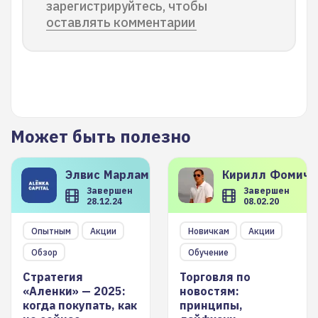
зарегистрируйтесь, чтобы
оставлять комментарии
Может быть полезно
Элвис
Марламов
Кирилл
Фомиче
Завершен
Завершен
28.12.24
08.02.20
Опытным
Акции
Новичкам
Акции
Обзор
Обучение
Стратегия
Торговля по
«Аленки» — 2025:
новостям:
когда покупать, как
принципы,