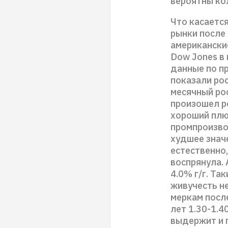
вероятны кол
Что касается
рынки после 
американски
Dow Jones в
данные по п
показали рос
месячный рос
произошел р
хороший плю
промпроизвод
худшее значе
естественно,
воспрянула. 
4.0% г/г. Т
живучесть не
меркам после
лет 1.30-1.4
выдержит и 