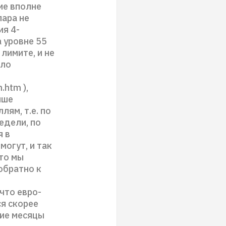
ие вполне
лара не
ия 4-
 уровне 55
 лимите, и не
ыло
.htm ),
ыше
лям, т.е. по
едели, по
я в
огут, и так
что мы
обратно к
что евро-
ся скорее
шие месяцы