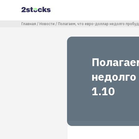
Перейти
к
основному
содержанию
Строка навигации
Главная
Новости
Полагаем, что евро-доллар недолго пробуд
Полагае
недолго
1.10