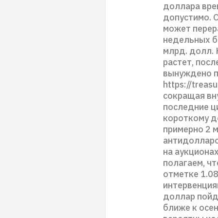
доллара вре
допустимо. О
может перер
недельных б
млрд. долл. 
растет, пос
вынуждено п
https://treas
сокращая вн
последние ци
короткому д
примерно 2 м
антидолларо
на аукционах
полагаем, чт
отметке 1.0
интервенция
доллар пойде
ближе к осе