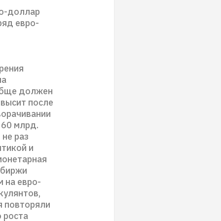
ро-доллар
ряд евро-
зрения
на
обще должен
овысит после
сворачивании
 60 млрд.
 не раз
итикой и
 монетарная
 биржи
 на евро-
кулянтов,
я повторяли
о роста