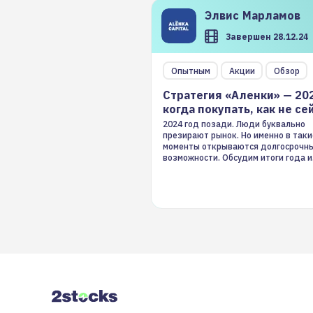
Элвис
Марламов
Завершен 28.12.24
Опытным
Акции
Обзор
Стратегия «Аленки» — 20
когда покупать, как не се
2024 год позади. Люди буквально
презирают рынок. Но именно в таки
моменты открываются долгосрочн
возможности. Обсудим итоги года и
стратегию на 2025-й