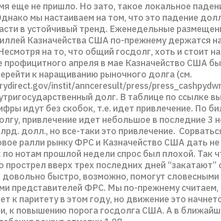
мя еще не пришло. Но зато, такое локальное паден
днако мы настаиваем на том, что это падение дол
асти в устойчивый тренд. Еженедельные размещен
иллей Казначейства США по-прежнему держатся на
Несмотря на то, что общий госдолг, хоть и стоит на
ле профицитного апреля в мае Казначейство США б
ерейти к наращиванию рыночного долга (см.
urydirect.gov/instit/annceresult/press/press_cashpydwn
утригосударственный долг. В таблице по ссылке в
фры идут без скобок, т.е. идет привлечение. По бил
олгу, привлечение идет небольшое в последние 3 н
лрд. долл., но все-таки это привлечение. Сорватьс
вое ралли рынку ФРС и Казначейство США дать не м
 по нотам прошлой недели спрос был плохой. Так 
о прострел вверх трех последних дней “закатают” 
8 довольно быстро, возможно, помогут словесными
ми представителей ФРС. Мы по-прежнему считаем, 
т к паритету в этом году, но движение это начнет
ни, к повышению порога госдолга США. А в ближай