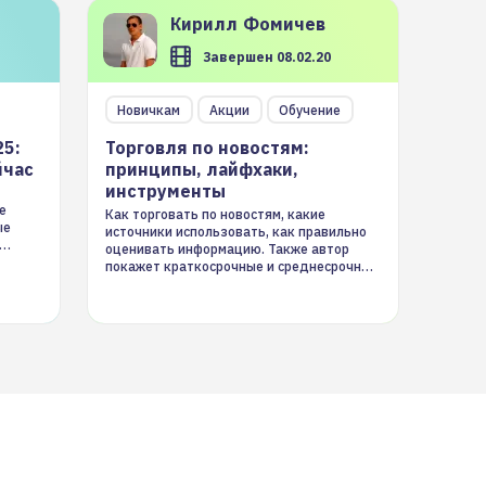
Кирилл
Фомичев
Завершен 08.02.20
Новичкам
Акции
Обучение
25:
Торговля по новостям:
йчас
принципы, лайфхаки,
инструменты
е
Как торговать по новостям, какие
ые
источники использовать, как правильно
оценивать информацию. Также автор
покажет краткосрочные и среднесрочные
торговые стратегии на новостном потоке