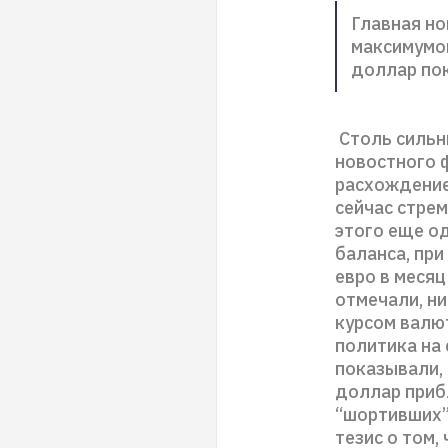
Главная но
максимумов
доллар пок
Столь сильны
новостного ф
расхождение
сейчас стрем
этого еще од
баланса, пр
евро в месяц
отмечали, н
курсом валют
политика на
показывали,
доллар приб
“шортивших” 
тезис о том,