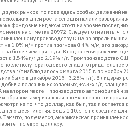
ебания вокруг отметки 1.08.
 других рынков, то пока здесь особых движений н
нескольких дней роста сегодня начали разворачива
е же фондовые индексы стоят на уровне последних
 моменте на отметке 20972. Следует отметить, что
ромышленному производству США за апрель вышли
т на 1.0% м/м против прогноза 0.4% м/м, это реко
т за более чем три года. В годовом выражении зд
ост с 1.54% г/г до 2.19% г/г. Промпроизводство С
с после полуторагодового спада (отрицательное 
ства г/г наблюдалось с марта 2015 г. по ноябрь 2
ние было в декабре 2015, -3.25% г/г). В лидерах ро
 добыча полезных ископаемых, +7.3% г/г, сланцева
А на втором месте – производство автомобилей и з
аким образом, американская промышленность прояв
смотря на то, что доллар, как был, так и остается
днего десятилетия. Ведь 1.10, это не средние дл
0. Так что, получается, американская промышленно
паритет по евро-доллару.