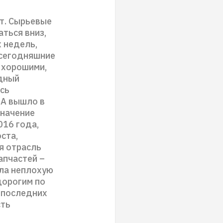
ет. Сырьевые
ться вниз,
 недель,
 сегодняшние
 хорошими,
рдный
есь
ША вышло в
значение
016 года,
ста,
я отрасль
апчастей –
ила неплохую
 дорогим по
я последних
сть