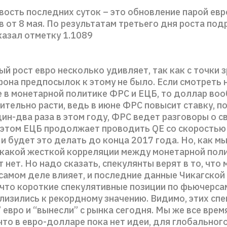
вость последних суток – это обновление парой ев
 от 8 мая. По результатам третьего дня роста под
азал отметку 1.1089
й рост евро несколько удивляет, так как с точки 
она предпосылок к этому не было. Если смотреть 
 в монетарной политике ФРС и ЕЦБ, то доллар во
ительно расти, ведь в июне ФРС повысит ставку, п
ин-два раза в этом году, ФРС ведет разговоры о 
и этом ЕЦБ продолжает проводить QE со скоростью
 и будет это делать до конца 2017 года. Но, как мы
икакой жесткой корреляции между монетарной пол
 нет. Но надо сказать, спекулянты верят в то, что
 самом деле влияет, и последние данные Чикагской
 что короткие спекулятивные позиции по фьючерсам
лизились к рекордному значению. Видимо, этих спе
евро и “вынесли” с рынка сегодня. Мы же все врем
 что в евро-долларе пока нет идеи, для глобальног