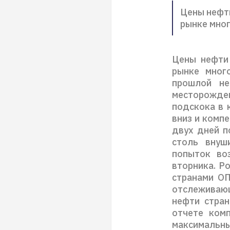
Цены нефти
рынке мно
Цены нефти 
рынке мног
прошлой не
месторожден
подскока в 
вниз и комп
двух дней п
столь внуш
попыток во
вторника. Р
странами ОП
отслежива
нефти стран
отчете ком
максимальны