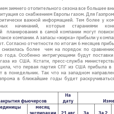
ием зимнего отопительного сезона все большее вн
итуация со снабжением Европы газом. Для Газпром
ритически важной информацией. Тем более у ко
онных начинаний, которые стараниями кон
й планирования в самой компании могут повис
лансе компании. А запасы «жирка» прибыли у компа
т. Согласно отчетности по итогам 6 месяцев приб
 снизилась более чем на порядок по сравнени
о года. Особенно интригующими будут поставки
газа из США. Кстати, пресс-служба министерств
ила, что первая партия СПГ из США прибыла в
т в понедельник. Так что на западном направле
зпрома в ближайшие годы будет раскручиватьс
На
закрытия фьючерсов
дату
Изм
единицы
месяц
экспирации
21 авг
За
За 2