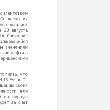
х агентством
Согласно их
лю снизились
е 23 августа
ША. Снижение
одолжающийся
м значениям
бычи нефти в
мериканскими
помнить, что
ПЗ Essar Oil
икацию своих
ожности для
, и в первую
удет за счет