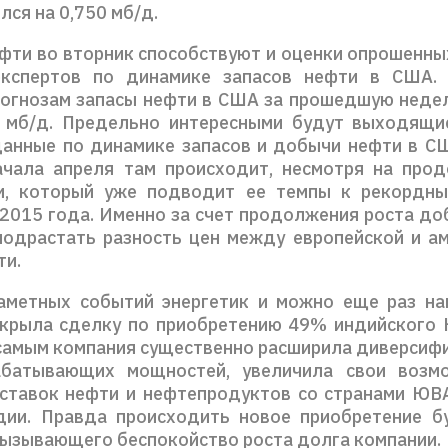
лся на 0,750 мб/д.
ефти во вторник способствуют и оценки опрошенны
экспертов по динамике запасов нефти в США. 
рогнозам запасы нефти в США за прошедшую неде
 мб/д. Предельно интересными будут выходящи
анные по динамике запасов и добычи нефти в С
ачала апреля там происходит, несмотря на пр
и, который уже подводит ее темпы к рекордны
 2015 года. Именно за счет продолжения роста до
одрастать разность цен между европейской и а
ти.
аметных событий энергетик и можно еще раз на
крыла сделку по приобретению 49% индийского Н
м самым компания существенно расширила диверсиф
абатывающих мощностей, увеличила свои возм
ставок нефти и нефтепродуктов со странами ЮВА
ии. Правда происходить новое приобретение б
вызывающего беспокойство роста долга компании.