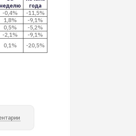
неделю
года
-0,4%
-11,5%
1,8%
-9,1%
0,5%
-5,2%
-2,1%
-9,1%
0,1%
-20,5%
ентарии