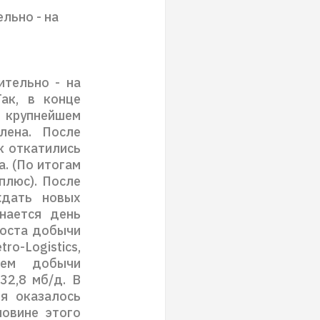
льно - на
ительно - на
ак, в конце
 крупнейшем
влена. После
к откатились
. (По итогам
плюс). После
ждать новых
нается день
роста добычи
o-Logistics,
ъем добычи
32,8 мб/д. В
я оказалось
ловине этого