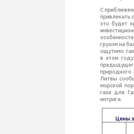
С приближен
привлекать с
это будет к
инвестици
особенносте
грузом на ба
ощутимо таю
в этом году
предыдущег
природного 
Литвы сообщ
морской пор
газа для Га
интрига.
Цены 