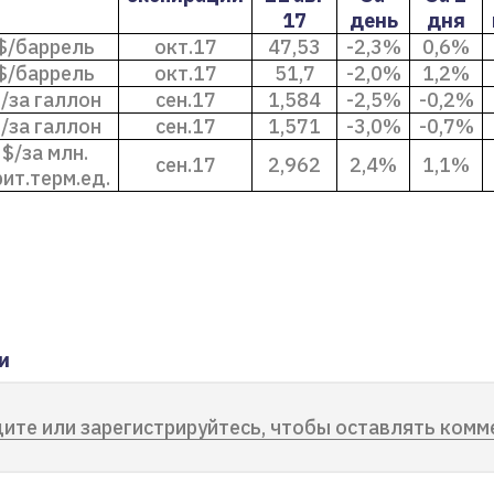
17
день
дня
$/баррель
окт.17
47,53
-2,3%
0,6%
$/баррель
окт.17
51,7
-2,0%
1,2%
/за галлон
сен.17
1,584
-2,5%
-0,2%
/за галлон
сен.17
1,571
-3,0%
-0,7%
$/за млн.
сен.17
2,962
2,4%
1,1%
ит.терм.ед.
и
ите или зарегистрируйтесь, чтобы оставлять комм