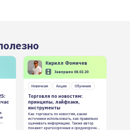
полезно
Кирилл
Фомичев
Завершен 08.02.20
Новичкам
Акции
Обучение
25:
Торговля по новостям:
йчас
принципы, лайфхаки,
инструменты
е
Как торговать по новостям, какие
ые
источники использовать, как правильно
оценивать информацию. Также автор
покажет краткосрочные и среднесрочные