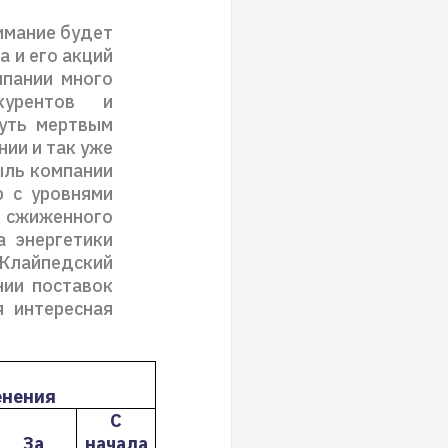
имание будет
а и его акций
мпании много
курентов и
нуть мертвым
нии и так уже
ыль компании
ю с уровнями
 сжиженного
а энергетики
 Клайпедский
нии поставок
я интересная
енения
С
За
начала