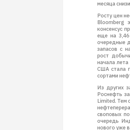
месяца снизи
Росту цен н
Bloomberg 
консенсус п
еще на 3,46
очередные д
запасов с н
рост добыч
начала лета
США стала п
сортами неф
Из других з
Роснефть за
Limited. Те
нефтеперер
своповых по
очередь Инд
нового уже 