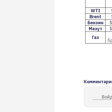
WTI
Brent
Бензин
$
Мазут
$
Газ
бр
Комментари
Войд