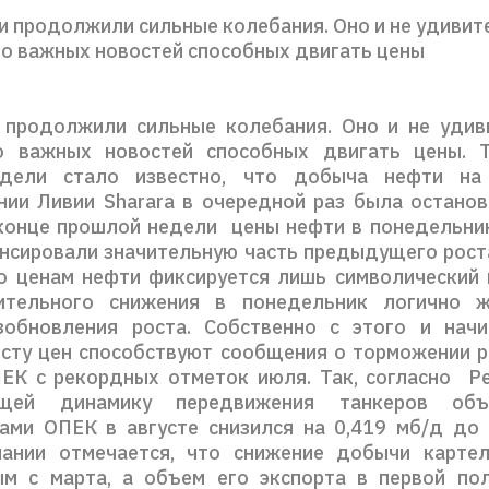
 продолжили сильные колебания. Оно и не удивите
го важных новостей способных двигать цены
продолжили сильные колебания. Оно и не удив
о важных новостей способных двигать цены. Т
дели стало известно, что добыча нефти на
ии Ливии Sharara в очередной раз была остано
конце прошлой недели цены нефти в понедельни
енсировали значительную часть предыдущего роста
о ценам нефти фиксируется лишь символический 
ительного снижения в понедельник логично 
зобновления роста. Собственно с этого и начи
осту цен способствуют сообщения о торможении 
ЕК с рекордных отметок июля. Так, согласно Petr
ющей динамику передвижения танкеров об
ами ОПЕК в августе снизился на 0,419 мб/д до 
пании отмечается, что снижение добычи картел
м с марта, а объем его экспорта в первой по