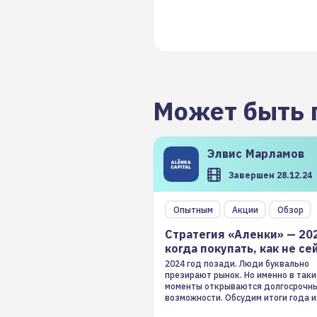
Может быть 
Элвис
Марламов
Завершен 28.12.24
Опытным
Акции
Обзор
Стратегия «Аленки» — 20
когда покупать, как не се
2024 год позади. Люди буквально
презирают рынок. Но именно в таки
моменты открываются долгосрочн
возможности. Обсудим итоги года и
стратегию на 2025-й