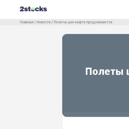
Перейти
к
основному
содержанию
Строка навигации
Главная
Новости
Полеты цен нефти продолжаются
Полеты 