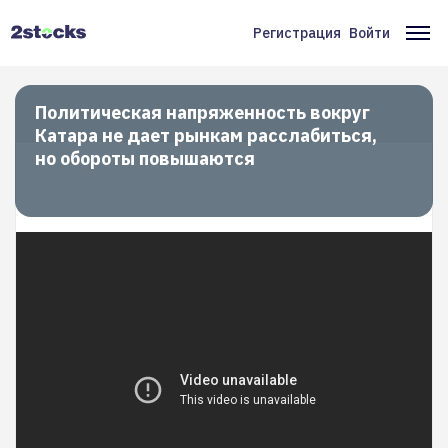
Перейти
к
Регистрация
Войти
Меню
Ос
основному
содержанию
учётной
на
записи
Политическая напряженность вокруг
Катара не дает рынкам расслабиться,
пользователя
но обороты повышаются