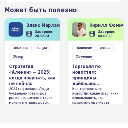
Может быть полезно
Элвис
Марламов
Кирилл
Фомиче
Завершен
Завершен
28.12.24
08.02.20
Опытным
Акции
Новичкам
Акции
Обзор
Обучение
Стратегия
Торговля по
«Аленки» — 2025:
новостям:
когда покупать, как
принципы,
не сейчас
лайфхаки,
инструменты
2024 год позади. Люди
Как торговать по
буквально презирают
новостям, какие источники
рынок. Но именно в такие
использовать, как
моменты открываются
правильно оценивать
долгосрочные
информацию. Также автор
возможности. Обсудим
покажет краткосрочные и
итоги года и стратегию на
среднесрочные
2025-й
торговые стратегии на
новостном потоке