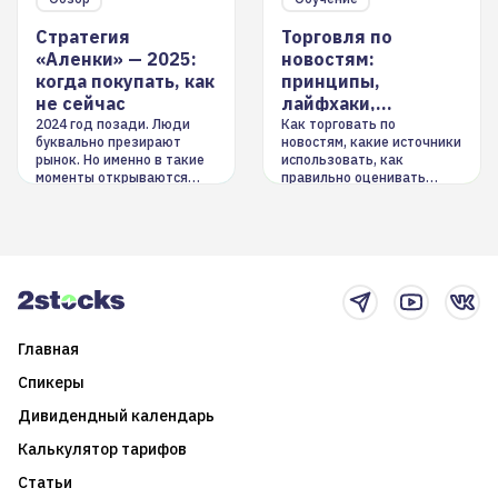
Стратегия
Торговля по
«Аленки» — 2025:
новостям:
когда покупать, как
принципы,
не сейчас
лайфхаки,
инструменты
2024 год позади. Люди
Как торговать по
буквально презирают
новостям, какие источники
рынок. Но именно в такие
использовать, как
моменты открываются
правильно оценивать
долгосрочные
информацию. Также автор
возможности. Обсудим
покажет краткосрочные и
итоги года и стратегию на
среднесрочные
2025-й
торговые стратегии на
новостном потоке
Главная
Спикеры
Дивидендный календарь
Калькулятор тарифов
Статьи