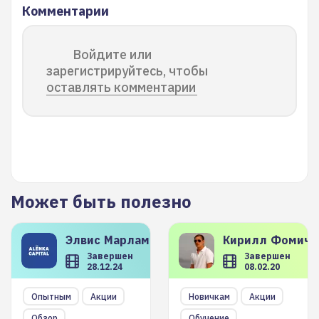
Комментарии
Войдите или
зарегистрируйтесь, чтобы
оставлять комментарии
Может быть полезно
Элвис
Марламов
Кирилл
Фомиче
Завершен
Завершен
28.12.24
08.02.20
Опытным
Акции
Новичкам
Акции
Обзор
Обучение