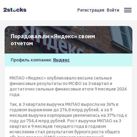
Перейти
к
Регистрация
Войти
Меню
Ос
основному
содержанию
учётной
на
записи
Порадовал ли «Яндекс» своим
пользователя
отчетом
Профиль компании:
Яндекс
МКПАО «Яндекс» опубликовало весьма сильные
финансовые результаты по МСФО за 3 квартал и
достаточно сильные финансовые итоги 9 месяцев 2024
года.
Так, в 3 квартале выручка МКПАО выросла на 36% в
годовом выражении до 276,8 млрд рублей, а за 9
месяцев выручка корпорации увеличилась на 37% год к
году до 754,4 млрд рублей. Рост выручки МКПАО за 3
квартал и 9 месяцев текущего года в годовом
исчислении стал результатом бурного роста общего