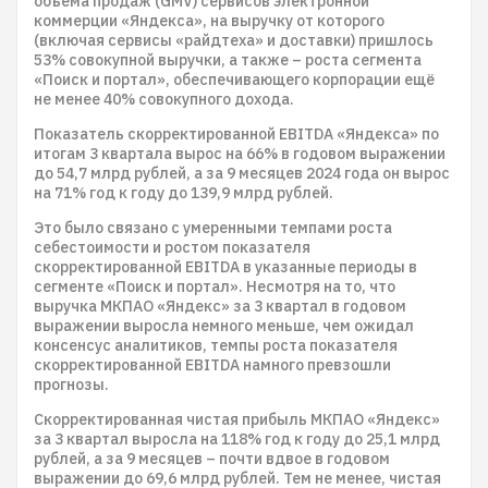
объёма продаж (GMV) сервисов электронной
коммерции «Яндекса», на выручку от которого
(включая сервисы «райдтеха» и доставки) пришлось
53% совокупной выручки, а также – роста сегмента
«Поиск и портал», обеспечивающего корпорации ещё
не менее 40% совокупного дохода.
Показатель скорректированной EBITDA «Яндекса» по
итогам 3 квартала вырос на 66% в годовом выражении
до 54,7 млрд рублей, а за 9 месяцев 2024 года он вырос
на 71% год к году до 139,9 млрд рублей.
Это было связано с умеренными темпами роста
себестоимости и ростом показателя
скорректированной EBITDA в указанные периоды в
сегменте «Поиск и портал». Несмотря на то, что
выручка МКПАО «Яндекс» за 3 квартал в годовом
выражении выросла немного меньше, чем ожидал
консенсус аналитиков, темпы роста показателя
скорректированной EBITDA намного превзошли
прогнозы.
Скорректированная чистая прибыль МКПАО «Яндекс»
за 3 квартал выросла на 118% год к году до 25,1 млрд
рублей, а за 9 месяцев – почти вдвое в годовом
выражении до 69,6 млрд рублей. Тем не менее, чистая