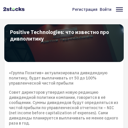
Перейти
к
Регистрация
Войти
Меню
Ос
основному
содержанию
учётной
на
записи
Positive Technologies: что известно про
дивполитику
пользователя
«Группа Позитив» актуализировала дивидендную
политику, будет выплачивать от 50 до 100%
управленческой чистой прибыли
Совет директоров утвердил новую редакцию
дивидендной политики компании, говорится в её
сообщении. Суммы дивидендов будут определяться из
чистой прибыли по управленческой отчетности – NIC
(net income before capitalization of expenses). Сами
дивиденды планируется выплачивать не менее одного
раза в год.