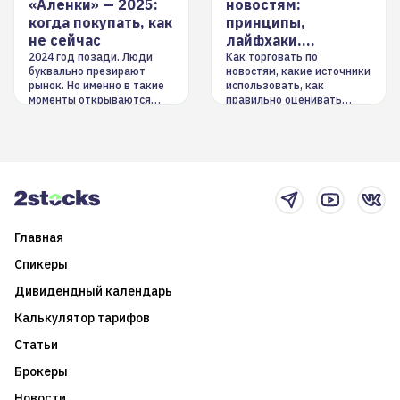
«Аленки» — 2025:
новостям:
когда покупать, как
принципы,
не сейчас
лайфхаки,
инструменты
2024 год позади. Люди
Как торговать по
буквально презирают
новостям, какие источники
рынок. Но именно в такие
использовать, как
моменты открываются
правильно оценивать
долгосрочные
информацию. Также автор
возможности. Обсудим
покажет краткосрочные и
итоги года и стратегию на
среднесрочные
2025-й
торговые стратегии на
новостном потоке
Главная
Спикеры
Дивидендный календарь
Калькулятор тарифов
Статьи
Брокеры
Новости