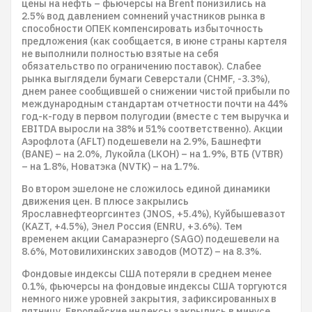
цены на нефть – фьючерсы на Brent понизились на
2.5% вод давлением сомнений участников рынка в
способности ОПЕК компенсировать избыточность
предложения (как сообщается, в июне страны картеля
не выполнили полностью взятые на себя
обязательство по ограничению поставок). Слабее
рынка выглядели бумаги Северстали (CHMF, -3.3%),
днем ранее сообщившей о снижении чистой прибыли по
международным стандартам отчетности почти на 44%
год-к-году в первом полугодии (вместе с тем выручка и
EBITDA выросли на 38% и 51% соответственно). Акции
Аэрофлота (AFLT) подешевели на 2.9%, Башнефти
(BANE) – на 2.0%, Лукойла (LKOH) – на 1.9%, ВТБ (VTBR)
– на 1.8%, Новатэка (NVTK) – на 1.7%.
Во втором эшелоне не сложилось единой динамики
движения цен. В плюсе закрылись
Ярославнефтеоргсинтез (JNOS, +5.4%), Куйбышевазот
(KAZT, +4.5%), Энел Россия (ENRU, +3.6%). Тем
временем акции Самараэнерго (SAGO) подешевели на
8.6%, Мотовилихинских заводов (MOTZ) – на 8.3%.
Фондовые индексы США потеряли в среднем менее
0.1%, фьючерсы на фондовые индексы США торгуются
немного ниже уровней закрытия, зафиксированных в
пятницу. Европейские индексы закрылись в минусе,