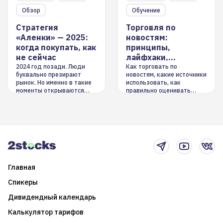
Обзор
Обучение
Стратегия
Торговля по
«Аленки» — 2025:
новостям:
когда покупать, как
принципы,
не сейчас
лайфхаки,
инструменты
2024 год позади. Люди
Как торговать по
буквально презирают
новостям, какие источники
рынок. Но именно в такие
использовать, как
моменты открываются
правильно оценивать
долгосрочные
информацию. Также автор
возможности. Обсудим
покажет краткосрочные и
итоги года и стратегию на
среднесрочные
2025-й
торговые стратегии на
новостном потоке
Главная
Спикеры
Дивидендный календарь
Калькулятор тарифов