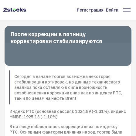
Перейти
к
Регистрация
Войти
Меню
Ос
основному
содержанию
учётной
на
записи
После коррекции в пятницу
корректировки стабилизируются
пользователя
Сегодня в начале торгов возможна некоторая
стабилизация котировок, но данные технического
анализа пока оставляю в силе возможность
возобновления коррекции вниз как по индексу РТС,
так и по ценам на нефть Brent
Индекс РТС (основная сессия): 1024.89 (-1.31%), индекс
ММВБ: 1925.13 (-1.10%)
В пятницу наблюдалась коррекция вниз по индексу
РТС. Основным фактором влияния на ход торгов были