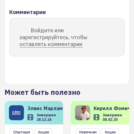
Комментарии
Войдите или
зарегистрируйтесь, чтобы
оставлять комментарии
Может быть полезно
Элвис
Марламов
Кирилл
Фомиче
Завершен
Завершен
28.12.24
08.02.20
Опытным
Акции
Новичкам
Акции