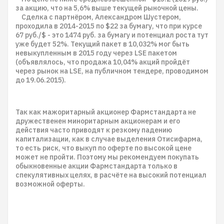
за акцию, что на 5,6% выше текущей рыночной цены.
Сделка с партнёром, Александром Шустером,
проходила в 2014-2015 по $22 за бумагу, что при курсе
67 руб./$ - это 1474 руб. за бумагу и потенциал роста тут
уже будет 52%. Текущий пакет в 10,032% мог быть
невыкупленным в 2015 году через LSE пакетом
(объявлялось, что продажа 10,04% акций пройдёт
через рынок на LSE, на публичном тендере, проводимом
до 19.06.2015).
Так как мажоритарный акционер Фармстандарта не
дружественен миноритарным акционерам и его
действия часто приводят к резкому падению
капитализации, как в случае выделения Отисифарма,
то есть риск, что выкуп по оферте по высокой цене
может не пройти. Поэтому мы рекомендуем покупать
обыкновенные акции Фармстандарта только в
спекулятивных целях, в расчёте на высокий потенциал
возможной оферты.