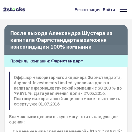
Перейти
к
Регистрация
Войти
Меню
Ос
основному
содержанию
учётной
на
записи
После выхода Александра Шустера из
капитала Фармстандарта возможна
пользователя
консолидация 100% компании
Профиль компании:
Фармстандарт
Оффшор мажоритарного акционера Фармстандарта,
Augment Investments Limited, увеличил долю в
капитале фармацевтической компании с 58,288 % до
79,871 %. Дата увеличения доли - 27.05.2016.
Поэтому мажоритарный акционер может выставить
оферту уже 01.07.2016
Возможными ценами выкупа могут стать следующие
оценки:
По цене не ниже средневзвешенной - $15.2 (1019 руб.)