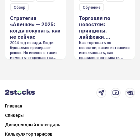
Обзор
Обучение
Стратегия
Торговля по
«Аленки» — 2025:
новостям:
когда покупать, как
принципы,
не сейчас
лайфхаки,
инструменты
2024 год позади. Люди
Как торговать по
буквально презирают
новостям, какие источники
рынок. Но именно в такие
использовать, как
моменты открываются
правильно оценивать
долгосрочные
информацию. Также автор
возможности. Обсудим
покажет краткосрочные и
итоги года и стратегию на
среднесрочные
2025-й
торговые стратегии на
новостном потоке
Главная
Спикеры
Дивидендный календарь
Калькулятор тарифов