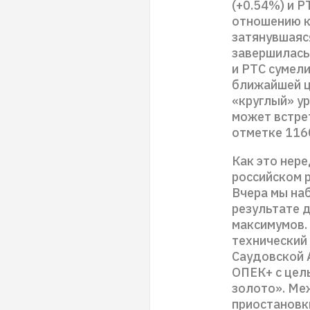
(+0.54%) и 
отношению к
затянувшаяс
завершилась
и РТС сумел
ближайшей ц
«круглый» ур
может встре
отметке 1160
Как это нер
российском 
Вчера мы на
результате 
максимумов.
технический 
Саудовской 
ОПЕК+ с цел
золото». Ме
приостановк