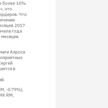
е более 10%.
», что
ордеров. Что
личении
есяцев 2017
ачала года
9 месяцев
маги Алроса
гоприятных
Сергей
шится в
й.
M, -0.79%),
MK RM,