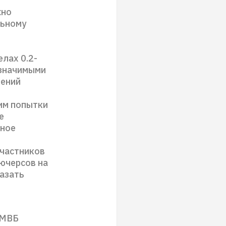
жно
льному
лах 0.2-
 значимыми
лений
дим попытки
е
ьное
участников
ючерсов на
азать
ММВБ