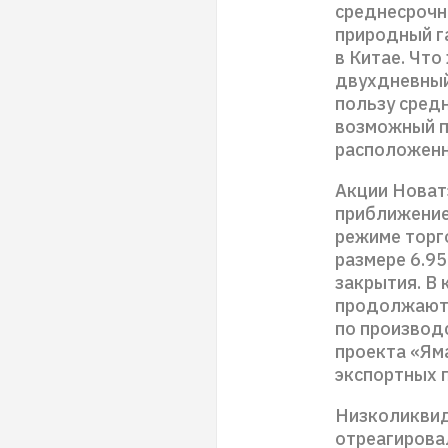
среднесрочн
природный га
в Китае. Что
двухдневный 
пользу сред
возможный п
расположенны
Акции Новатэ
приближение
режиме торг
размере 6.95
закрытия. В 
продолжают 
по производ
проекта «Яма
экспортных 
Низколиквид
отреагирова