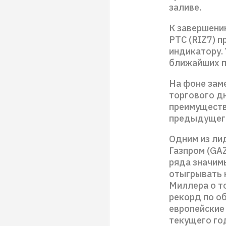
заливе.
К завершени
РТС (RIZ7) п
индикатору. 
ближайших п
На фоне зам
торгового д
преимуществ
предыдущего
Одним из ли
Газпром (GA
ряда значим
отыгрывать 
Миллера о то
рекорд по об
европейские 
текущего год