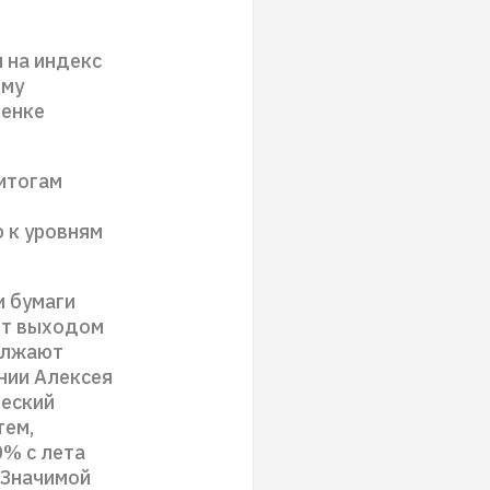
 на индекс
ому
ценке
итогам
 к уровням
и бумаги
ет выходом
олжают
нии Алексея
ческий
тем,
0% с лета
 Значимой