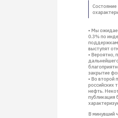
Состояние 
охарактери
• Мы ожидае
0.3% по инд
поддержками 
выступят отм
• Вероятно, 
дальнейшего
благоприятн
закрытие фо
• Во второй
российских 
нефть. Неко
публикация 
характеризу
В минувший 