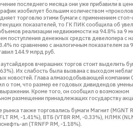
ечение последнего месяца они уже прибавили в цен
график изобилует большим количеством «проколов
удняет торговлю этими бумаги с применением стоп-
 текущих показателей, то ГК ПИК сообщила об уве
объемов реализации недвижимости на 94.8% за 9 м
ъем поступления денежных средств девелопера с н
3.4% по сравнению с аналогичным показателем за 
ставил 144.9 млрд руб.
 аутсайдеров вчерашних торгов стоит выделить бу
1.63%). Их слабость была вызвана с выходом небла
ых новостей. Глава алмазодобывающей компании 
ил о том, что размер ее годовых дивидендов умень
выражении. Кроме того, он сообщил о возможном
ном размещении принадлежащих государству акци
е рынка также торговались бумаги Магнит (MGNТ R
FLT RM, -1.41%), ВТБ (VTBR RM, -0.33%), НЛМК (NL
нснефть-ап (TRNFP RM, -1.18%).