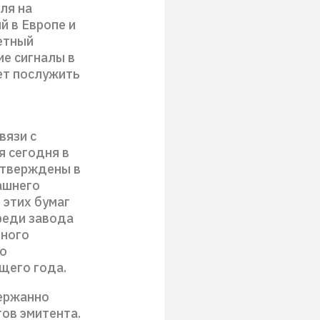
ля на
й в Европе и
метный
ие сигналы в
ет послужить
вязи с
я сегодня в
утверждены в
рашнего
 этих бумаг
реди завода
тного
ло
щего года.
держанно
ов эмитента.