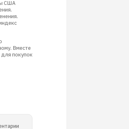
сы США
ения.
енения.
индекс
о
ному. Вместе
я для покупок
ентарии