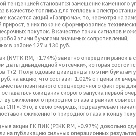
ой тенденцией становится замещение каменного уг
з в качестве топлива для тепловых электростанци
 же касается акций «Газпрома», то, несмотря на за
прирост, в них пока не сформировались техническ
несрочных покупок. В качестве таких сигналов мож
робой этими бумагами значимых сопротивлений,
х в районе 127 и 130 руб.
к (NVTK RM, +1.74%) заметно опередили рынок в с
м даты дивидендной «отсечки», которая состоитс
ов Т+2. Полугодовые дивиденды по этим бумагам 
 руб. на акцию, что составит 1.02% от цены их вче
качестве позитивного среднесрочного фактора для
оставаться ожидания скорого запуска первой оче
ству сжиженного природного газа в рамках совмес
л СПГ». Это, в свою очередь, подразумевает нача
поставок сжиженного природного газа к концу теку
ные акции ГК ПИК (PIKK RM, +0.97%) довольно с
ли на публикацию сильных операционных результат