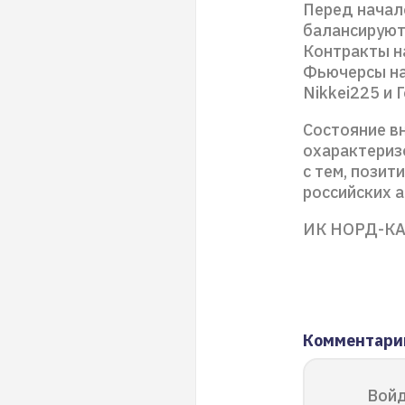
Перед начал
балансируют
Контракты на
Фьючерсы на
Nikkei225 и 
Состояние в
охарактериз
с тем, позит
российских а
ИК НОРД-К
Комментари
Войд