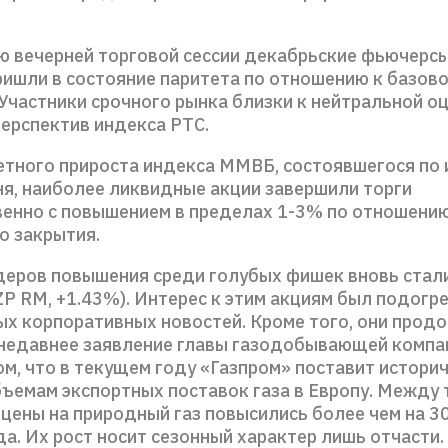
ю вечерней торговой сессии декабрьские фьючерсы
ришли в состояние паритета по отношению к базов
Участники срочного рынка близки к нейтральной о
ерспектив индекса РТС.
етного прироста индекса ММВБ, состоявшегося по 
ня, наиболее ликвидные акции завершили торги
енно с повышением в пределах 1-3% по отношению
 закрытия.
деров повышения среди голубых фишек вновь стал
ZP RM, +1.43%). Интерес к этим акциям был подогр
ых корпоративных новостей. Кроме того, они прод
недавнее заявление главы газодобывающей компа
м, что в текущем году «Газпром» поставит истори
ъемам экспортных поставок газа в Европу. Между 
цены на природный газ повысились более чем на 3
а. Их рост носит сезонный характер лишь отчасти.