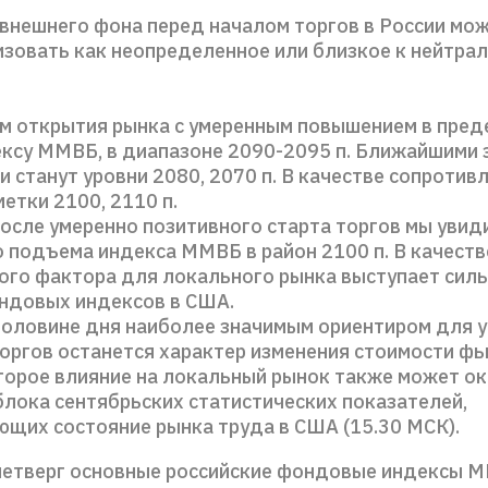
внешнего фона перед началом торгов в России мо
зовать как неопределенное или близкое к нейтра
м открытия рынка с умеренным повышением в преде
ексу ММВБ, в диапазоне 2090-2095 п. Ближайшими
станут уровни 2080, 2070 п. В качестве сопротив
етки 2100, 2110 п.
после умеренно позитивного старта торгов мы уви
 подъема индекса ММВБ в район 2100 п. В качеств
ого фактора для локального рынка выступает сил
ндовых индексов в США.
 половине дня наиболее значимым ориентиром для 
торгов останется характер изменения стоимости фь
торое влияние на локальный рынок также может ок
блока сентябрьских статистических показателей,
ющих состояние рынка труда в США (15.30 МСК).
четверг основные российские фондовые индексы 