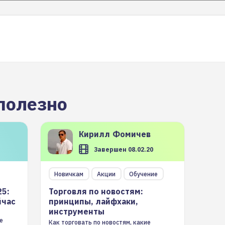
полезно
Кирилл
Фомичев
Завершен 08.02.20
Новичкам
Акции
Обучение
25:
Торговля по новостям:
йчас
принципы, лайфхаки,
инструменты
е
Как торговать по новостям, какие