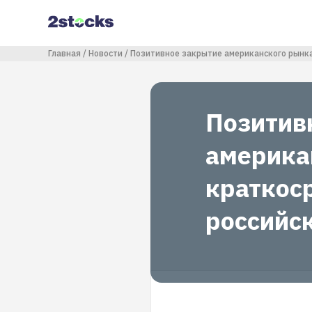
Перейти
к
основному
содержанию
Строка навигации
Главная
Новости
Позитивное закрытие американского рынка
Позитив
америка
краткос
российс