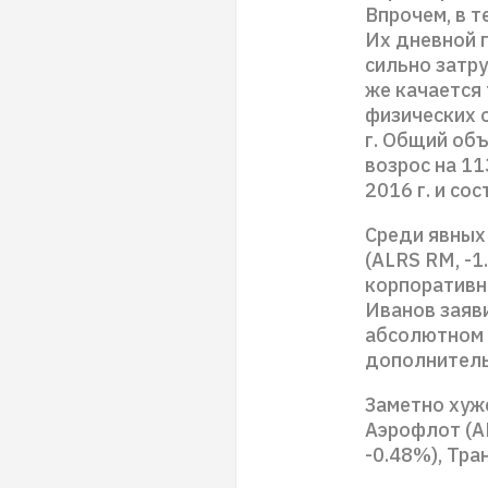
Впрочем, в т
Их дневной 
сильно затр
же качается
физических 
г. Общий об
возрос на 11
2016 г. и со
Среди явных
(ALRS RM, -
корпоративн
Иванов заяв
абсолютном 
дополнитель
Заметно хуж
Аэрофлот (A
-0.48%), Тра