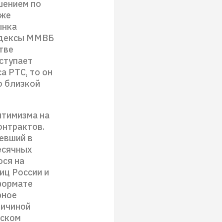
шением по
уже
ынка
индексы ММВБ
тве
ступает
а РТС, то он
о близкой
птимизма на
онтрактов.
евший в
есячных
ося на
иц России и
формате
рное
ричиной
нском