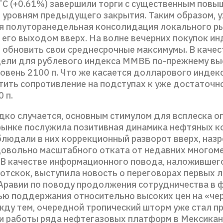
РТС (+0.61%) завершили торги с существенным повы
 уровням предыдущего закрытия. Таким образом, 
я полуторанедельная консолидация локального р
 его выходом вверх. На волне вечерних покупок 
и обновить свои среднесрочные максимумы. В качес
ели для рублевого индекса ММВБ по-прежнему вы
овень 2100 п. Что же касается долларового индекс
тить сопротивление на подступах к уже достаточн
 п.
едко случается, основным стимулом для всплеска о
рынке послужила позитивная динамика нефтяных к
блюдали в них коррекционный разворот вверх, назр
довольно масштабного отката от недавних многом
 В качестве информационного повода, наложившег
отскок, выступила новость о переговорах первых л
Аравии по поводу продолжения сотрудничества в 
ью поддержания относительно высоких цен на «че
жду тем, очередной тропический шторм уже стал п
и работы ряда нефтегазовых платформ в Мексика