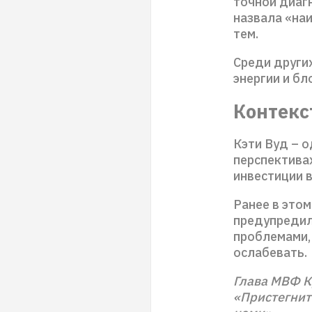
точной диагн
назвала «на
тем.
Среди други
энергии и бл
Контекс
Кэти Вуд – о
перспективах
инвестиции 
Ранее в это
предупредил
проблемами, 
ослабевать.
Глава МВФ К
«Пристегнит