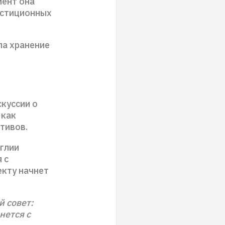
мент она
естиционных
ла хранение
скуссии о
 как
тивов.
глии
 с
екту начнет
й совет:
нется с