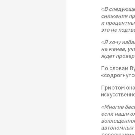
«В следующем
снижения пр
и процентные
это не подтв
«Я хочу изба
не менее, уч
ждет провер
По словам Ву
«содрогнутс
При этом она
искусственн
«Многие бесп
если наши о
воплощенног
автономных 
революции», 