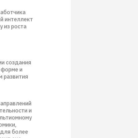
работчика
ый интеллект
у из роста
ии создания
 форме и
м развития
направлений
тельности и
ультиомному
омики,
 для более