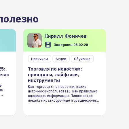
полезно
Кирилл
Фомичев
Завершен 08.02.20
Новичкам
Акции
Обучение
25:
Торговля по новостям:
йчас
принципы, лайфхаки,
инструменты
е
Как торговать по новостям, какие
ые
источники использовать, как правильно
оценивать информацию. Также автор
покажет краткосрочные и среднесрочные
торговые стратегии на новостном потоке