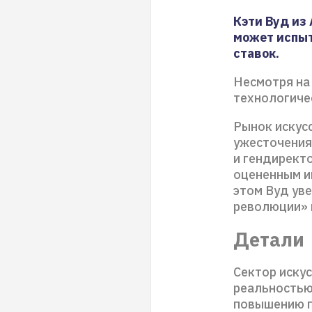
Кэти Вуд из
может испыт
ставок.
Несмотря на
технологиче
Рынок искус
ужесточения
и гендиректо
оцененным и
этом Вуд уве
революции» и
Детали
Сектор иску
реальностью»
повышению п