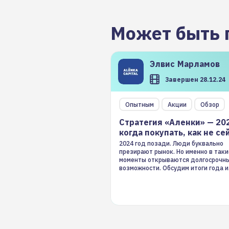
Может быть 
Элвис
Марламов
Завершен 28.12.24
Опытным
Акции
Обзор
Стратегия «Аленки» — 20
когда покупать, как не се
2024 год позади. Люди буквально
презирают рынок. Но именно в таки
моменты открываются долгосрочн
возможности. Обсудим итоги года и
стратегию на 2025-й