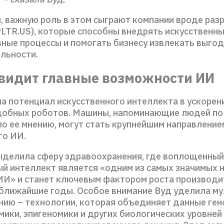
м, важную роль в этом сыграют компании вроде раз
PLTR.US), которые способны внедрять искусственн
ные процессы и помогать бизнесу извлекать выгод
льности.
 видит главные возможности ИИ
а потенциал искусственного интеллекта в ускорен
обных роботов. Машины, напоминающие людей по
по ее мнению, могут стать крупнейшим направление
го ИИ.
ыделила сферу здравоохранения, где воплощенный
ый интеллект является «одним из самых значимых 
ИИ» и станет ключевым фактором роста производи
 ближайшие годы. Особое внимание Вуд уделила м
нию – технологии, которая объединяет данные ген
мики, эпигеномики и других биологических уровней