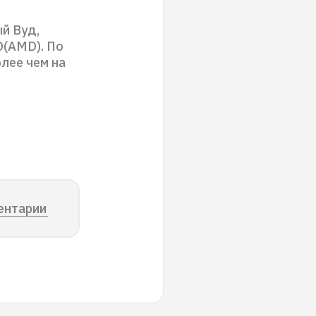
ый Вуд,
D(AMD). По
лее чем на
ентарии