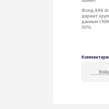
нами».
Фонд ARK Arti
держит крупн
данным CNBC
50%.
Комментари
Войд