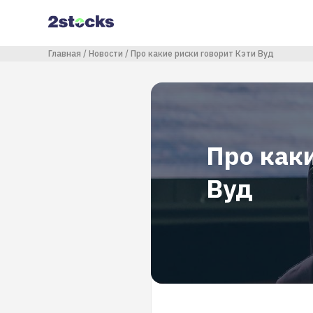
Перейти
к
основному
содержанию
Строка навигации
Главная
Новости
Про какие риски говорит Кэти Вуд
Про каки
Вуд