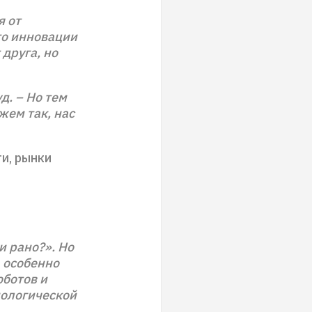
я от
то инновации
 друга, но
д. – Но тем
жем так, нас
ти, рынки
и рано?». Но
 особенно
оботов и
нологической