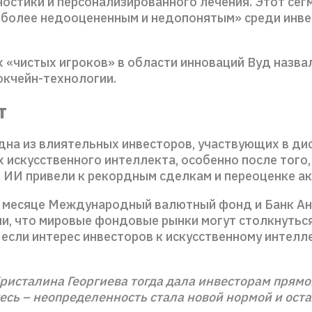
остики и персонализированного лечения. Этот сег
иболее недооцененным и недопонятым» среди инв
х «чистых игроков» в области инноваций Вуд назва
окчейн-технологии.
т
дна из влиятельных инвесторов, участвующих в ди
 искусственного интеллекта, особенно после того,
в ИИ привели к рекордным сделкам и переоценке ак
м месяце Международный валютный фонд и Банк Ан
и, что мировые фондовые рынки могут столкнуться
если интерес инвесторов к искусственному интелл
ристалина Георгиева тогда дала инвесторам прямо
есь – неопределенность стала новой нормой и оста