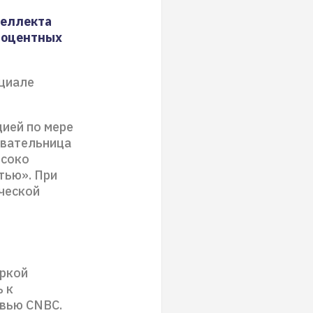
теллекта
роцентных
нциале
цией по мере
овательница
ысоко
тью». При
ической
еркой
ь к
рвью CNBC.