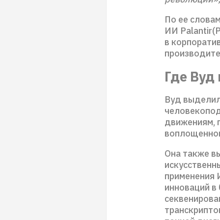
По ее слова
ИИ Palantir(
в корпоратив
производите
Где Вуд
Вуд выделил
человекопод
движениям, 
воплощенно
Она также в
искусственн
применения 
инноваций в
секвенирова
транскрипто