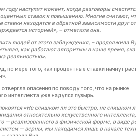
 году наступит момент, когда разговоры сместятс
оцентных ставок к повышению. Многие считают, ч
 ставки находятся в обратной зависимости друг от
ерждается историей», – отметила она.
вить людей от этого заблуждения, – продолжила Ву
итывая, как работают алгоритмы в наше время, ска
ка реальностью».
д, по мере того, как процентные ставки начнут рас
я».
 отвергла опасения по поводу того, что на рынке
ого интеллекта уже надулся пузырь.
окоятся «Не слишком ли это быстро, не слишком л
жидания относительно искусственного интеллекта,
о — реализованного в физической форме, в виде р
систем — верны, мы находимся лишь в начале тех
– сказала Вуд.