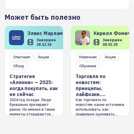
Может быть полезно
Элвис
Марламов
Кирилл
Фомиче
Завершен
Завершен
28.12.24
08.02.20
Опытным
Акции
Новичкам
Акции
Обзор
Обучение
Стратегия
Торговля по
«Аленки» — 2025:
новостям:
когда покупать, как
принципы,
не сейчас
лайфхаки,
инструменты
2024 год позади. Люди
Как торговать по
буквально презирают
новостям, какие источники
рынок. Но именно в такие
использовать, как
моменты открываются
правильно оценивать
долгосрочные
информацию. Также автор
возможности. Обсудим
покажет краткосрочные и
итоги года и стратегию на
среднесрочные
2025-й
торговые стратегии на