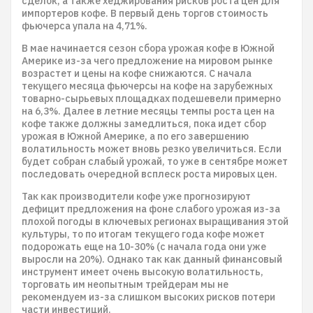
сделок, а также хеджирования рисков роста цен для
импортеров кофе. В первый день торгов стоимость
фьючерса упала на 4,71%.
В мае начинается сезон сбора урожая кофе в Южной
Америке из-за чего предложение на мировом рынке
возрастет и цены на кофе снижаются. С начала
текущего месяца фьючерсы на кофе на зарубежных
товарно-сырьевых площадках подешевели примерно
на 6,3%. Далее в летние месяцы темпы роста цен на
кофе также должны замедлиться, пока идет сбор
урожая в Южной Америке, а по его завершению
волатильность может вновь резко увеличиться. Если
будет собран слабый урожай, то уже в сентябре может
последовать очередной всплеск роста мировых цен.
Так как производители кофе уже прогнозируют
дефицит предложения на фоне слабого урожая из-за
плохой погоды в ключевых регионах выращивания этой
культуры, то по итогам текущего года кофе может
подорожать еще на 10-30% (с начала года они уже
выросли на 20%). Однако так как данный финансовый
инструмент имеет очень высокую волатильность,
торговать им неопытным трейдерам мы не
рекомендуем из-за слишком высоких рисков потери
части инвестиций.