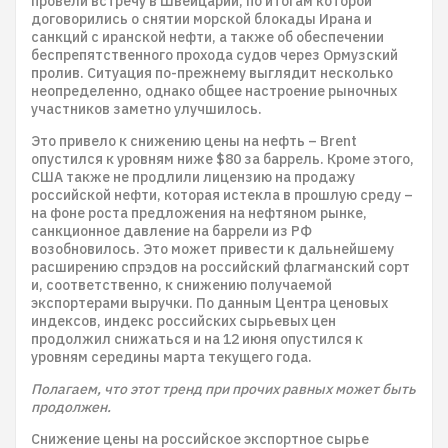
провели встречу в Швейцарии, по итогам которой
договорились о снятии морской блокады Ирана и
санкций с иранской нефти, а также об обеспечении
беспрепятственного прохода судов через Ормузский
пролив. Ситуация по-прежнему выглядит несколько
неопределенно, однако общее настроение рыночных
участников заметно улучшилось.
Это привело к снижению цены на нефть – Brent
опустился к уровням ниже $80 за баррель. Кроме этого,
США также не продлили лицензию на продажу
российской нефти, которая истекла в прошлую среду –
на фоне роста предложения на нефтяном рынке,
санкционное давление на баррели из РФ
возобновилось. Это может привести к дальнейшему
расширению спрэдов на российский флагманский сорт
и, соответственно, к снижению получаемой
экспортерами выручки. По данным Центра ценовых
индексов, индекс российских сырьевых цен
продолжил снижаться и на 12 июня опустился к
уровням середины марта текущего года.
Полагаем, что этот тренд при прочих равных может быть
продолжен.
Снижение цены на российское экспортное сырье