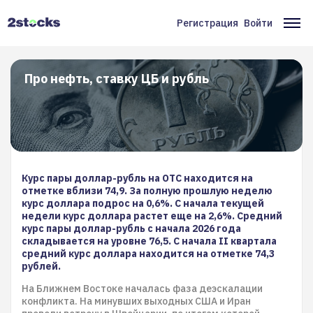
Перейти
к
Регистрация
Войти
Меню
Ос
основному
содержанию
учётной
на
записи
Про нефть, ставку ЦБ и рубль
пользователя
Курс пары доллар-рубль на OTC находится на
отметке вблизи 74,9. За полную прошлую неделю
курс доллара подрос на 0,6%. С начала текущей
недели курс доллара растет еще на 2,6%. Средний
курс пары доллар-рубль с начала 2026 года
складывается на уровне 76,5. С начала II квартала
средний курс доллара находится на отметке 74,3
рублей.
На Ближнем Востоке началась фаза деэскалации
конфликта. На минувших выходных США и Иран