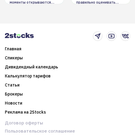
моменты открываются
правильно оценивать
долгосрочные
информацию. Также автор
возможности. Обсудим
покажет краткосрочные и
итоги года и стратегию на
среднесрочные
2025-й
торговые стратегии на
новостном потоке
Главная
Спикеры
Дивидендный календарь
Калькулятор тарифов
Статьи
Брокеры
Новости
Реклама на 2Stocks
Договор оферты
Пользовательское соглашение