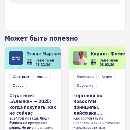
Может быть полезно
Элвис
Марламов
Кирилл
Фомиче
Завершен
Завершен
28.12.24
08.02.20
Опытным
Акции
Новичкам
Акции
Обзор
Обучение
Стратегия
Торговля по
«Аленки» — 2025:
новостям:
когда покупать, как
принципы,
не сейчас
лайфхаки,
инструменты
2024 год позади. Люди
Как торговать по
буквально презирают
новостям, какие источники
рынок. Но именно в такие
использовать, как