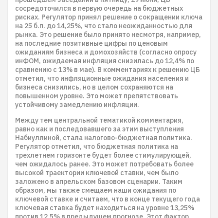
сосредоточился в первую очередь на бюджетных
рисках. Регулятор принял решение о сокращении ключа
на 25 б.п. до 14,25%, что стало неожиданностью для
рынка. Это решение было принято несмотря, например,
на последние позитивные цифры по ценовым
ожиданиям бизнеса и домохозяйств (согласно опросу
инФОМ, ожидаемая инфляция снизилась до 12,4% по
сравнению с 13% в мае). В комментариях к решению ЦБ
отметил, что инфляционные ожидания населения и
бизнеса снизились, но в целом сохраняются на
повышенном уровне. Это может препятствовать
устойчивому замедлению инфляции.
Между тем центральной тематикой комментария,
равно как и последовавшего за этим выступления
Набиуллиной, стала налогово-бюджетная политика.
Регулятор отметил, что бюджетная политика на
трехлетнем горизонте будет более стимулирующей,
чем ожидалось ранее. Это может потребовать более
высокой траектории ключевой ставки, чем было
заложено в апрельском базовом сценарии. Таким
образом, мы также смещаем наши ожидания по
ключевой ставке и считаем, что в конце текущего года
ключевая ставка будет находиться на уровне 13,25%
против 12,5% в предыдущем прогнозе. Этот фактор