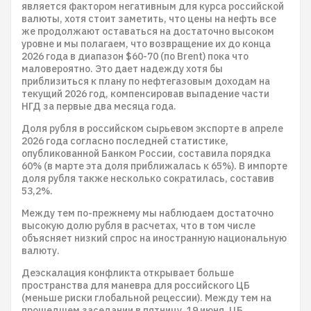
является фактором негативным для курса российской
валюты, хотя стоит заметить, что цены на нефть все
же продолжают оставаться на достаточно высоком
уровне и мы полагаем, что возвращение их до конца
2026 года в диапазон $60-70 (по Brent) пока что
маловероятно. Это дает надежду хотя бы
приблизиться к плану по нефтегазовым доходам на
текущий 2026 год, компенсировав выпадение части
НГД за первые два месяца года.
Доля рубля в российском сырьевом экспорте в апреле
2026 года согласно последней статистике,
опубликованной Банком России, составила порядка
60% (в марте эта доля приближалась к 65%). В импорте
доля рубля также несколько сократилась, составив
53,2%.
Между тем по-прежнему мы наблюдаем достаточно
высокую долю рубля в расчетах, что в том числе
объясняет низкий спрос на иностранную национальную
валюту.
Деэскалация конфликта открывает больше
пространства для маневра для российского ЦБ
(меньше риски глобальной рецессии). Между тем на
прошедшем заседании в пятницу, 19 июня, ЦБ