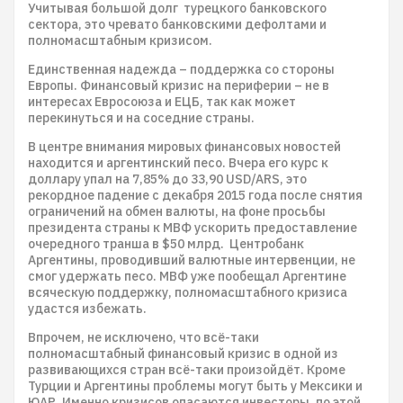
Учитывая большой долг турецкого банковского
сектора, это чревато банковскими дефолтами и
полномасштабным кризисом.
Единственная надежда – поддержка со стороны
Европы. Финансовый кризис на периферии – не в
интересах Евросоюза и ЕЦБ, так как может
перекинуться и на соседние страны.
В центре внимания мировых финансовых новостей
находится и аргентинский песо. Вчера его курс к
доллару упал на 7,85% до 33,90 USD/ARS, это
рекордное падение с декабря 2015 года после снятия
ограничений на обмен валюты, на фоне просьбы
президента страны к МВФ ускорить предоставление
очередного транша в $50 млрд. Центробанк
Аргентины, проводивший валютные интервенции, не
смог удержать песо. МВФ уже пообещал Аргентине
всяческую поддержку, полномасштабного кризиса
удастся избежать.
Впрочем, не исключено, что всё-таки
полномасштабный финансовый кризис в одной из
развивающихся стран всё-таки произойдёт. Кроме
Турции и Аргентины проблемы могут быть у Мексики и
ЮАР. Именно кризисов опасаются инвесторы, по этой