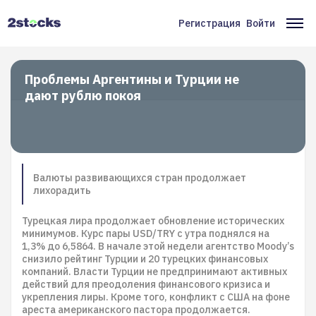
Перейти
к
Регистрация
Войти
Меню
Ос
основному
содержанию
учётной
на
записи
Проблемы Аргентины и Турции не
дают рублю покоя
пользователя
Валюты развивающихся стран продолжает
лихорадить
Турецкая лира продолжает обновление исторических
минимумов. Курс пары USD/TRY с утра поднялся на
1,3% до 6,5864. В начале этой недели агентство Moody’s
снизило рейтинг Турции и 20 турецких финансовых
компаний. Власти Турции не предпринимают активных
действий для преодоления финансового кризиса и
укрепления лиры. Кроме того, конфликт с США на фоне
ареста американского пастора продолжается.