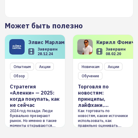
Может быть полезно
Элвис
Марламов
Кирилл
Фомиче
Завершен
Завершен
28.12.24
08.02.20
Опытным
Акции
Новичкам
Акции
Обзор
Обучение
Стратегия
Торговля по
«Аленки» — 2025:
новостям:
когда покупать, как
принципы,
не сейчас
лайфхаки,
инструменты
2024 год позади. Люди
Как торговать по
буквально презирают
новостям, какие источники
рынок. Но именно в такие
использовать, как
моменты открываются
правильно оценивать
долгосрочные
информацию. Также автор
возможности. Обсудим
покажет краткосрочные и