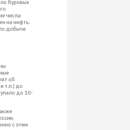
сло буровых
его
ие числа
н на нефть.
 по добыче
оны
нные
рят об
 т.п.) до
 упало до 10-
Также
оссии,
нно с этим