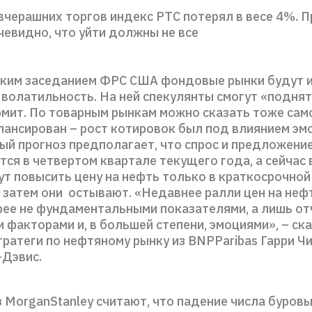
вчерашних торгов индекс РТС потерял в весе 4%. П
чевидно, что уйти должны не все
ким заседанием ФРС США фондовые рынки будут 
волатильность. На ней спекулянты смогут «поднят
рмит. По товарным рынкам можно сказать тоже сам
лансирован – рост котировок был под влиянием эм
ый прогноз предполагает, что спрос и предложени
ся в четвертом квартале текущего года, а сейчас 
ут повысить цену на нефть только в краткосрочной
, затем они остывают. «Недавнее ралли цен на неф
рее не фундаментальными показателями, а лишь от
факторами и, в большей степени, эмоциями», – ск
ратеги по нефтяному рынку из BNPParibas Гарри Ч
-Дэвис.
 MorganStanley считают, что падение числа буров