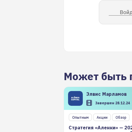
Войд
Может быть 
Элвис
Марламов
Завершен 28.12.24
Опытным
Акции
Обзор
Стратегия «Аленки» — 20