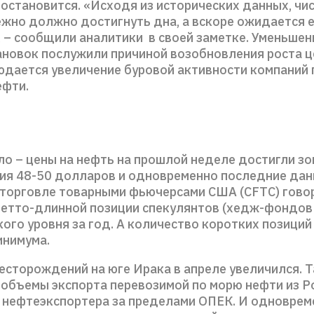
 остановится. «Исходя из исторических данных, чи
ежно должно достигнуть дна, а вскоре ожидается 
, – сообщили аналитики в своей заметке. Уменьшен
ановок послужили причиной возобновления роста це
юдается увеличение буровой активности компаний
ефти.
ло – цены на нефть на прошлой неделе достигли з
ия 48-50 долларов и одновременно последние да
 торговле товарными фьючерсами США (CFTC) гово
етто-длинной позиции спекулянтов (хедж-фондов и
ого уровня за год. А количество коротких позиций
инимума.
месторождений на юге Ирака в апреле увеличился. 
 объемы экспорта перевозимой по морю нефти из Р
 нефтеэкспортера за пределами ОПЕК. И одновреме