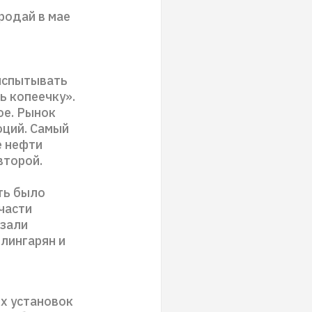
родай в мае
испытывать
ь копеечку».
ое. Рынок
оций. Самый
е нефти
второй.
ть было
части
азали
илингарян и
ых установок