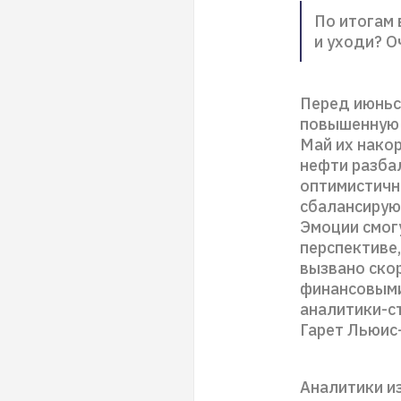
По итогам 
и уходи? О
Перед июньс
повышенную 
Май их нако
нефти разба
оптимистичн
сбалансируют
Эмоции смог
перспективе
вызвано ско
финансовыми 
аналитики-ст
Гарет Льюис
Аналитики из