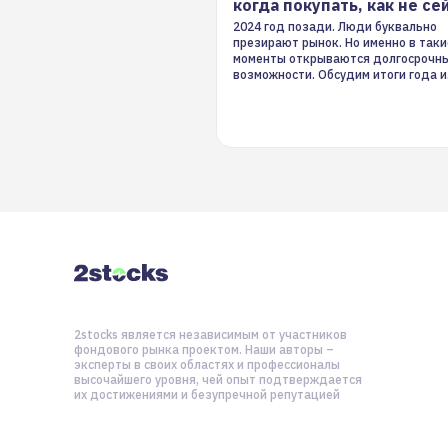
когда покупать, как не се
2024 год позади. Люди буквально
презирают рынок. Но именно в таки
моменты открываются долгосрочн
возможности. Обсудим итоги года и
стратегию на 2025-й
2stocks является независимым от участников
фондового рынка проектом. Наши авторы –
эксперты в своих областях и профессионалы
высочайшего уровня, чей опыт подтверждается
их достижениями и безупречной репутацией