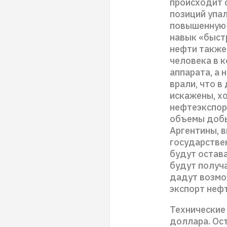
происходит 
позиций упал
повышенную 
навык «быстр
нефти также
человека в 
аппарата, а 
врали, что в
искажены, х
нефтеэкспор
объемы добы
Аргентины, 
государстве
будут остав
будут получа
дадут возмо
экспорт нефт
Технические 
доллара. Ос