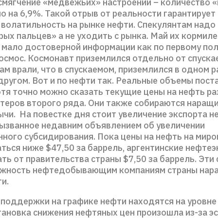
смягчение «медвежьих» настроений – количество 
о на 6,9%. Такой отрыв от реальности гарантирует 
волатильность на рынке нефти. Спекулянтам надо
ых пальцев» а не уходить с рынка. Май их кормиле
 мало достоверной информации как по первому по
космос. Космонавт приземлился отдельно от спуска
нам врали, что в спускаемом, приземлился в одном р
 другом. Вот и по нефти так. Реальные объемы пост
отя точно можно сказать текущие цены на нефть р
теров второго ряда. Они также собираются наращ
чи. На повестке дня стоит увеличение экспорта н
вызванное недавним объявлением об увеличении
нного субсидирования. Пока цены на нефть на мир
аться ниже $47,50 за баррель, аргентинские нефте
ть от правительства страны $7,50 за баррель. Эти
жность нефтедобывающим компаниям страны нара
и.
поддержки на графике нефти находятся на уровне 4
тановка снижения нефтяных цен произошла из-за э