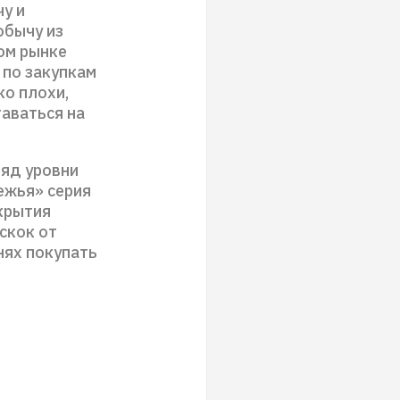
у и
обычу из
ом рынке
 по закупкам
ко плохи,
аваться на
ряд уровни
ежья» серия
акрытия
скок от
нях покупать