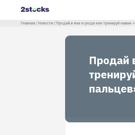
Перейти
к
основному
содержанию
Строка навигации
Главная
Новости
Продай в мае и уходи или тренируй навык 
Продай в
трениру
пальцев»