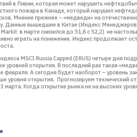
твий в Ливии, которая может нарушить нефтедобыч
стного пожара в Канаде, который нарушил нефтед
сков. Мнение прежнее – «медведи» на отечественн
зу. Данные вышедшие в Китае (Индекс Менеджеров
/ Markit в марте снизился до 51,8 с 52,2) не настоль
сивно играть на понижение. Индекс продолжает ост
оста.
ндекса MSCI Russia Capped (ERUS) четыре дня под
же уровней открытия. В последний раз такая «медв
е февраля. А сегодня будет наоборот – уровень з
ше уровня открытия. Прогнозируем технический от
3 марта. Когда открытие рынка не на высоких уров
и