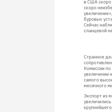
в США скоро
скоро неизб
увеличение»
буровых уст
Сейчас набл
сланцевой н
Странное де
сопротивлен
Комиссии по
увеличении н
самого высок
месячного м
Экспорт из 
увеличились
крупнейшего