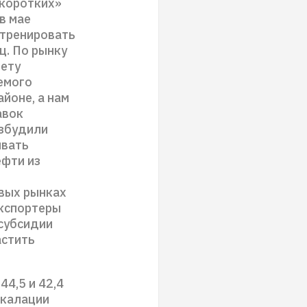
«коротких»
в мае
 тренировать
ц. По рынку
лету
емого
айоне, а нам
авок
азбудили
ивать
ефти из
овых рынках
экспортеры
 субсидии
стить
4,5 и 42,4
скалации