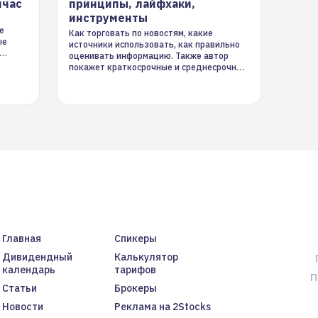
йчас
принципы, лайфхаки,
инструменты
е
Как торговать по новостям, какие
ые
источники использовать, как правильно
оценивать информацию. Также автор
покажет краткосрочные и среднесрочные
торговые стратегии на новостном потоке
Главная
Спикеры
Дивидендный
Калькулятор
календарь
тарифов
П
Статьи
Брокеры
Новости
Реклама на 2Stocks