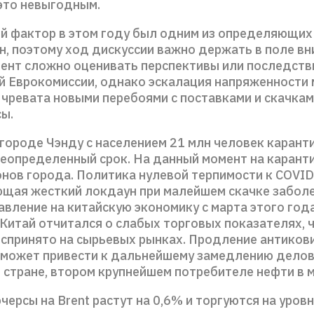
 это невыгодным.
й фактор в этом году был одним из определяющих
н, поэтому ход дискуссии важно держать в поле вн
ент сложно оценивать перспективы или последстви
й Еврокомиссии, однако эскалация напряженности
 чревата новыми перебоями с поставками и скачкам
сы.
 городе Чэнду с населением 21 млн человек карант
неопределенный срок. На данный момент на карант
онов города. Политика нулевой терпимости к COVID
щая жесткий локдаун при малейшем скачке забол
вление на китайскую экономику с марта этого года
 Китай отчитался о слабых торговых показателях, 
оспринято на сырьевых рынках. Продление антико
 может привести к дальнейшему замедлению дело
 стране, втором крупнейшем потребителе нефти в м
ерсы на Brent растут на 0,6% и торгуются на уровн