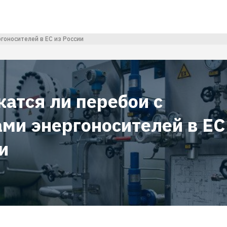
гоносителей в ЕС из России
атся ли перебои с
ами энергоносителей в ЕС
и