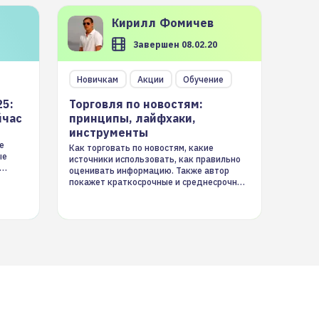
Кирилл
Фомичев
Завершен 08.02.20
Новичкам
Акции
Обучение
25:
Торговля по новостям:
йчас
принципы, лайфхаки,
инструменты
е
Как торговать по новостям, какие
ые
источники использовать, как правильно
оценивать информацию. Также автор
покажет краткосрочные и среднесрочные
торговые стратегии на новостном потоке