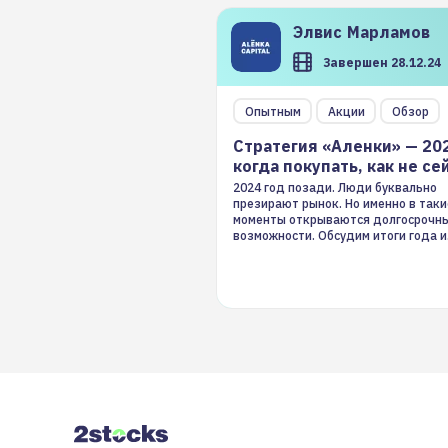
Элвис
Марламов
Завершен 28.12.24
Опытным
Акции
Обзор
Стратегия «Аленки» — 20
когда покупать, как не се
2024 год позади. Люди буквально
презирают рынок. Но именно в таки
моменты открываются долгосрочн
возможности. Обсудим итоги года и
стратегию на 2025-й