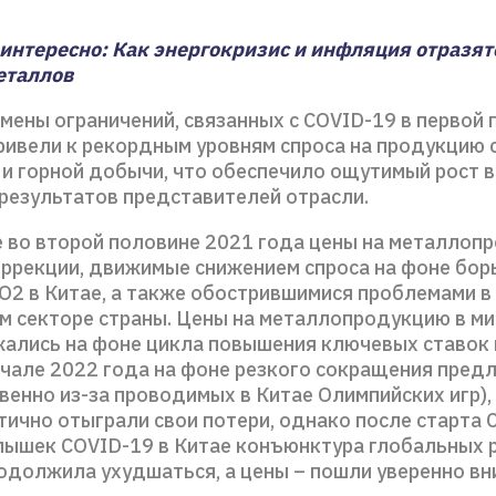
интересно: Как энергокризис и инфляция отразят
еталлов
мены ограничений, связанных с COVID-19 в первой 
привели к рекордным уровням спроса на продукцию 
 и горной добычи, что обеспечило ощутимый рост 
результатов представителей отрасли.
е во второй половине 2021 года цены на металлоп
оррекции, движимые снижением спроса на фоне бор
О2 в Китае, а также обострившимися проблемами в
м секторе страны. Цены на металлопродукцию в ми
жались на фоне цикла повышения ключевых ставок 
начале 2022 года на фоне резкого сокращения пред
енно из-за проводимых в Китае Олимпийских игр),
ично отыграли свои потери, однако после старта 
спышек COVID-19 в Китае конъюнктура глобальных 
одолжила ухудшаться, а цены – пошли уверенно вни