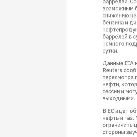
баррелей. Со
возможным бл
снижению неф
бензина и д
нефтепродук
баррелей в с
немного подр
сутки.
Данные EIA 
Reuters соо
пересмотра 
нефти, кото
сессии и мо
выходными.
В ЕС идет о
нефть и газ
ограничить 
стороны звуч