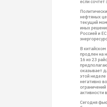
если сочтет
Политически
нефтяных це
текущий мом
иных решени
Россией и ЕС
энергоресур
В китайском
продлен на 
16 из 23 рай
предполагаю
оказывает да
этой неделе
негативно в
ограничений
активности в
Сегодня фьюч