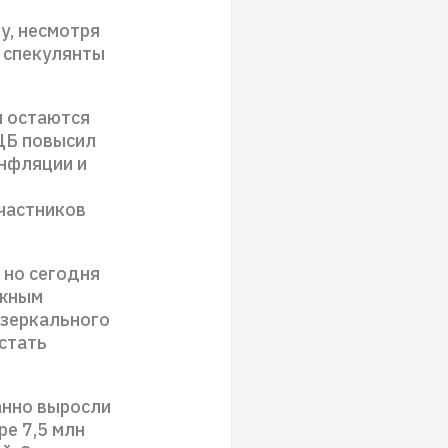
у, несмотря
 спекулянты
и остаются
ЦБ повысил
инфляции и
участников
 но сегодня
ажным
 зеркального
стать
анно выросли
ре 7,5 млн