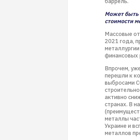
баррель.
Может быть 
стоимости м
Массовые от
2021 года, 
металлургии
финансовых 
Впрочем, уж
перешли к к
выбросами С
строительно
активно сни
странах. В 
(преимуществ
металлы част
Украине и в
металлов пр