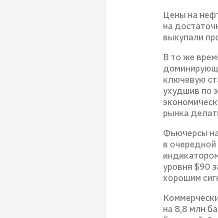
Цены на неф
на достаточ
выкупали про
В то же вре
доминирующи
ключевую ста
ухудшив по 
экономическ
рынка делать
Фьючерсы на
в очередной
индикатором
уровня $90 
хорошим сиг
Коммерчески
на 8,8 млн б