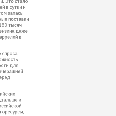
й. Это стало
й в сутки и
том запасы
ные поставки
180 тысяч
бензина даже
баррелей в
 спроса.
можность
ости для
 вчерашней
перед
сийские
 дальше и
оссийской
ргоресурсы,