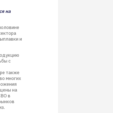
ся на
половине
сектора
выплавки и
родукцию
ьбы с
ре также
во многих
ложения
 цены на
СВО в
рынков
з.