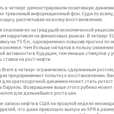
ть в четверг демонстрировали позитивную динамик
но тревожный информационный фон. Судя по всему,
садку, рассчитывая на волну восстановления.
мя опасения из-за грядущей экономической рецесси
м нарративом на финансовых рынках. В четверг Е
вку на 75 б.п., одновременно повысив прогноз по 
экономике. Чем больше сигналов в пользу снижения
ой активности в будущем, тем меньше стимулов у 
 ставки на рост нефти.
 Brent в четверг ограничились сдержанным ростом,
 раз предпринимают попытку к восстановлению. В
 для краткосрочной динамики может стать ретест
за баррель. Возвращение выше этого рубежа может 
налом для дальнейшего роста цен.
е запасы нефти в США на прошлой неделе неожид
аррелей, что даже превзошло выпуск из SPR в разме