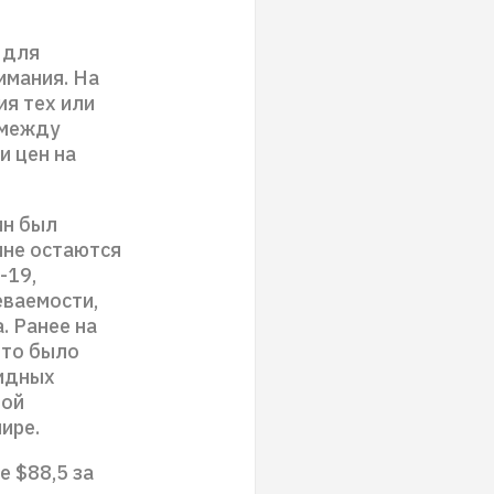
 для
имания. На
я тех или
 между
и цен на
ин был
ине остаются
-19,
еваемости,
. Ранее на
что было
видных
вой
ире.
е $88,5 за