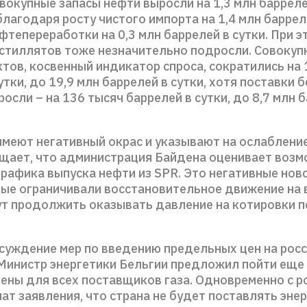
вокупные запасы нефти выросли на 1,3 млн барреле
агодаря росту чистого импорта на 1,4 млн барреле
тепереработки на 0,3 млн баррелей в сутки. При э
истиллятов тоже незначительно подросли. Совокуп
тов, косвенный индикатор спроса, сократились на 
утки, до 19,9 млн баррелей в сутки, хотя поставки 
осли – на 136 тысяч баррелей в сутки, до 8,7 млн 
имеют негативный окрас и указывают на ослабление
бщает, что администрация Байдена оценивает воз
графика выпуска нефти из SPR. Это негативные нов
рые ограничивали восстановительное движение на
гут продолжить оказывать давление на котировки 
бсуждение мер по введению предельных цен на рос
. Министр энергетики Бельгии предложил пойти еще
цены для всех поставщиков газа. Одновременно с р
ат заявления, что страна не будет поставлять эне