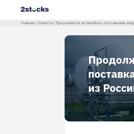
Перейти
к
основному
содержанию
Строка навигации
Главная
Новости
Продолжатся ли перебои с поставками энер
Продолж
поставк
из Росси