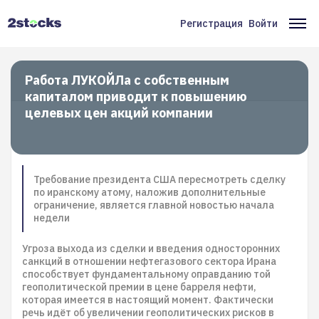
Перейти
к
Регистрация
Войти
Меню
Ос
основному
содержанию
учётной
на
записи
Работа ЛУКОЙЛа с собственным
капиталом приводит к повышению
пользователя
целевых цен акций компании
Требование президента США пересмотреть сделку
по иранскому атому, наложив дополнительные
ограничение, является главной новостью начала
недели
Угроза выхода из сделки и введения односторонних
санкций в отношении нефтегазового сектора Ирана
способствует фундаментальному оправданию той
геополитической премии в цене барреля нефти,
которая имеется в настоящий момент. Фактически
речь идёт об увеличении геополитических рисков в