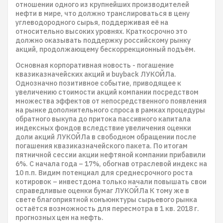
отношении одного из крупнейших производителей
нефти в мире, что должно транслироваться в цену
углеводородного сырья, поддерживая её на
относительно высоких уровнях. Краткосрочно это
должно оказывать поддержку российскому рынку
акций, продолжающему бескоррекционный подъём.
Основная корпоративная новость - погашение
квазиказначейских акций и buyback ЛУКОЙЛа.
Однозначно позитивное событие, приводящее к
увеличению стоимости акций компании посредством
множества эффектов от непосредственного появления
на рынке дополнительного спроса в рамках процедуры
обратного выкупа до притока пассивного капитала
индексных фондов вследствие увеличения оценки
доли акций ЛУКОЙЛа в свободном обращении после
погашения квазиказначейского пакета. По итогам
пятничной сессии акции нефтяной компании прибавили
6%. С начала года – 17%, обогнав отраслевой индекс на
10 п.п. Видим потенциал для среднесрочного роста
котировок – инвестдома только начали повышать свои
справедливые оценки бумаг ЛУКОЙЛа К тому же в
свете благоприятной конъюнктуры сырьевого рынка
остаётся возможность для пересмотра в 1 кв. 2018 г.
прогнозных цен на нефть.