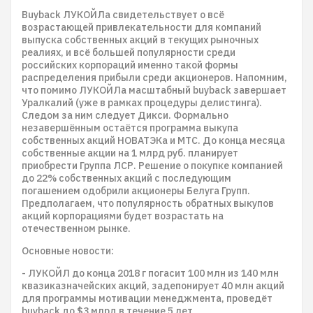
Buyback ЛУКОЙЛа свидетельствует о всё
возрастающей привлекательности для компаний
выпуска собственных акций в текущих рыночных
реалиях, и всё большей популярности среди
российских корпораций именно такой формы
распределения прибыли среди акционеров. Напомним,
что помимо ЛУКОЙЛа масштабный buyback завершает
Уралкалий (уже в рамках процедуры делистинга).
Следом за ним следует Дикси. Формально
незавершённым остаётся программа выкупа
собственных акций НОВАТЭКа и МТС. До конца месяца
собственные акции на 1 млрд руб. планирует
приобрести Группа ЛСР. Решение о покупке компанией
до 22% собственных акций с последующим
погашением одобрили акционеры Белуга Групп.
Предполагаем, что популярность обратных выкупов
акций корпорациями будет возрастать на
отечественном рынке.
Основные новости:
- ЛУКОЙЛ до конца 2018 г погасит 100 млн из 140 млн
квазиказначейских акций, задепонирует 40 млн акций
для программы мотивации менеджмента, проведёт
buyback до $3 млрд в течение 5 лет