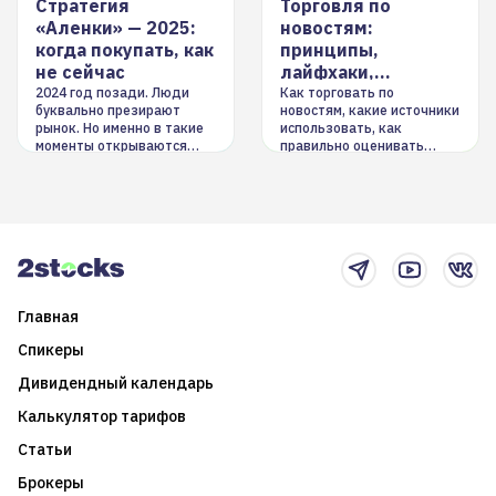
Стратегия
Торговля по
«Аленки» — 2025:
новостям:
когда покупать, как
принципы,
не сейчас
лайфхаки,
инструменты
2024 год позади. Люди
Как торговать по
буквально презирают
новостям, какие источники
рынок. Но именно в такие
использовать, как
моменты открываются
правильно оценивать
долгосрочные
информацию. Также автор
возможности. Обсудим
покажет краткосрочные и
итоги года и стратегию на
среднесрочные
2025-й
торговые стратегии на
новостном потоке
Главная
Спикеры
Дивидендный календарь
Калькулятор тарифов
Статьи
Брокеры