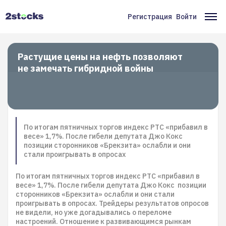
Перейти
к
Регистрация
Войти
Меню
Ос
основному
содержанию
учётной
на
записи
Растущие цены на нефть позволяют
не замечать гибридной войны
пользователя
По итогам пятничных торгов индекс РТС «прибавил в
весе» 1,7%. После гибели депутата Джо Кокс
позиции сторонников «Брекзита» ослабли и они
стали проигрывать в опросах
По итогам пятничных торгов индекс РТС «прибавил в
весе» 1,7%. После гибели депутата Джо Кокс позиции
сторонников «Брекзита» ослабли и они стали
проигрывать в опросах. Трейдеры результатов опросов
не видели, но уже догадывались о переломе
настроений. Отношение к развивающимся рынкам