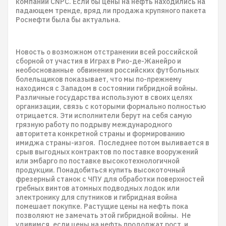
компании CNPC. Если бы цены на нефть находились на
падающем тренде, вряд ли продажа крупяного пакета
Роснефти была бы актуальна.
Новость о возможном отстранении всей российской
сборной от участия в Играх в Рио-де-Жанейро и
необоснованные обвинения российских футбольных
болельщиков показывает, что мы по-прежнему
находимся с Западом в состоянии гибридной войны.
Различные государства используют в своих целях
организации, связь с которыми формально полностью
отрицается. Эти исполнители берут на себя самую
грязную работу по подрыву международного
авторитета конкретной страны и формированию
имиджа страны-изгоя. Последнее потом выливается в
срыв выгодных контрактов по поставке вооружений
или эмбарго по поставке высокотехнологичной
продукции. Понадобиться купить высокоточный
фрезерный станок с ЧПУ для обработки поверхностей
гребных винтов атомных подводных лодок или
электронику для спутников и гибридная война
помешает покупке. Растущие цены на нефть пока
позволяют не замечать этой гибридной войны. Не
удивимся, если цены на нефть продолжат рост и