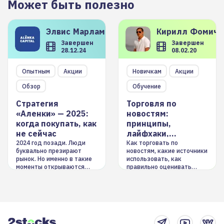
Может быть полезно
Элвис
Марламов
Кирилл
Фомиче
Завершен
Завершен
28.12.24
08.02.20
Опытным
Акции
Новичкам
Акции
Обзор
Обучение
Стратегия
Торговля по
«Аленки» — 2025:
новостям:
когда покупать, как
принципы,
не сейчас
лайфхаки,
инструменты
2024 год позади. Люди
Как торговать по
буквально презирают
новостям, какие источники
рынок. Но именно в такие
использовать, как
моменты открываются
правильно оценивать
долгосрочные
информацию. Также автор
возможности. Обсудим
покажет краткосрочные и
итоги года и стратегию на
среднесрочные
2025-й
торговые стратегии на
новостном потоке