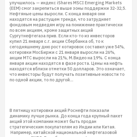
улучшилось — индекс iShares MSCI Emerging Markets
(EEM) смог закрепиться выше зоны поддержки 32-32,5.
Нефтяные цены выросли. С конца января они
находятся на растущем тренде, что затрудняет
фондовым медведям игру на понижение практически
по всем акциям, кроме защитных акций
Сургутнефтегаза прив. Если кто-то из инвесторов
купил 21 января с.г. акции Сбербанка об, то к
сегодняшнему дню рост котировок составил уже 54%,
котировки МосБиржи с 21 января выросли на 26%,
акции МТС выросли на 21%, М.Видео на 19%. С конца
января акции находятся в фазе роста. Цены на нефть
находятся вблизи отметки 50 долларов. Это означает,
что инвесторы будут получать позитивные новости то
по одной акции, то по другой…
В пятницу котировки акций Роснефти показали
динамику лучше рынка. До конца года крупный пакет
акций этой компании может быть продан
стратегическим покупателям из Индии или Китая.
Например, китайской национальной нефтегазовой