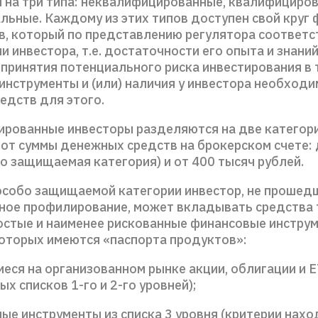
 на три типа: неквалифицированные, квалифициро
льные. Каждому из этих типов доступен свой круг
в, который по представлению регулятора соответс
 инвестора, т.е. достаточности его опыта и знани
принятия потенциального риска инвестирования в 
инструменты и (или) наличия у инвестора необход
едств для этого.
рованные инвесторы разделяются на две категори
от суммы денежных средств на брокерском счете: 
о защищаемая категория) и от 400 тысяч рублей.
особо защищаемой категории инвестор, не прошед
ное профилирование, может вкладывать средства 
остые и наименее рискованные финансовые инструм
оторых имеются «паспорта продуктов»:
ся на организованном рынке акции, облигации и E
х списков 1-го и 2-го уровней);
ые инструменты из списка 3 уровня (критерии нахо