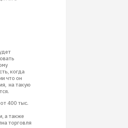
удет
говать
ому
сть, когда
ии что он
я, на такую
тся.
от 400 тыс.
, а также
пна торговля