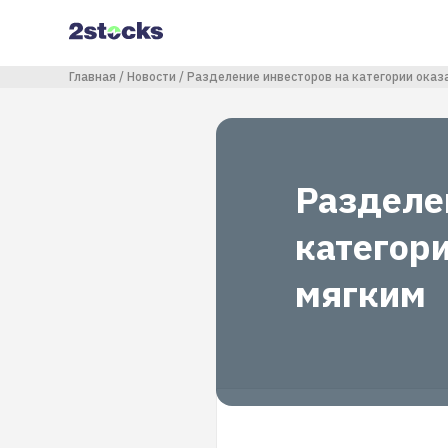
Перейти
к
основному
содержанию
Строка навигации
Главная
Новости
Разделение инвесторов на категории оказ
Разделе
категори
мягким