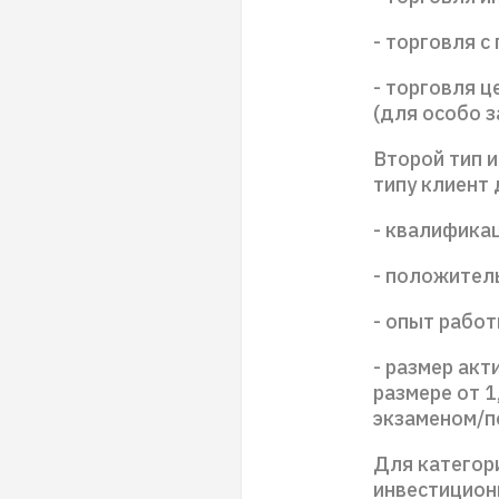
- торговля с
- торговля 
(для особо 
Второй тип 
типу клиент
- квалифика
- положител
- опыт работ
- размер акт
размере от 1
экзаменом/п
Для категор
инвестицион