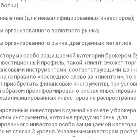
ботки);
онные паи (для неквалифицированных инвесторов);
ты организованного валютного рынка;
ты организованного рынка драгоценных металлов.
естору из особо защищаемой категории брокером б
нвестиционный профиль, такой клиент сможет тор
нсовыми инструментами, соответствующими данн
ако правило «последнее слово за клиентом», то е
т приобретать финансовые инструменты, при услов
образом проинформирован о рисках инвестировани
еквалифицированных инвесторов не распространяе
рованным инвесторам с суммой на счете у брокера 
упны инструменты, которые предусмотрены для
рованного инвестора особо защищаемой категории
и из списка 3 уровня. Указанным инвесторам досту