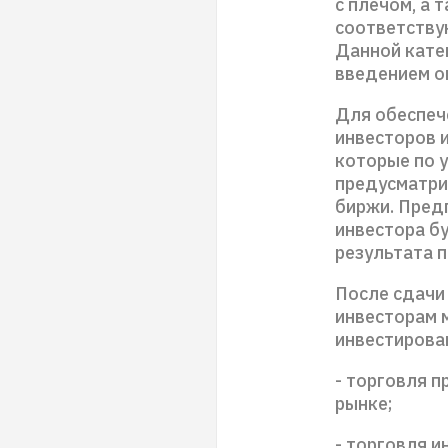
с плечом, а
соответству
Данной кате
введением о
Для обеспеч
инвесторов 
которые по 
предусматри
биржи. Пред
инвестора б
результата 
После сдачи
инвесторам 
инвестирова
- торговля 
рынке;
- торговля 