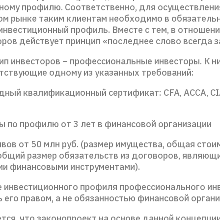
ному профилю. Соответственно, для осуществлени
ом рынке таким клиентам необходимо в обязатель
инвестиционный профиль. Вместе с тем, в отношен
оров действует принцип «последнее слово всегда з
ип инвесторов – профессиональные инвесторы. К н
етствующие одному из указанных требований:
дный квалификационный сертификат: CFA, ACCA, CI
ы по профилю от 3 лет в финансовой организации
ивов от 50 млн руб. (размер имущества, общая сто
 общий размер обязательств из договоров, являющ
и финансовыми инструментами).
 инвестиционного профиля профессионального ин
 его правом, а не обязанностью финансовой органи
тся, что законопроект на основе данной концепци