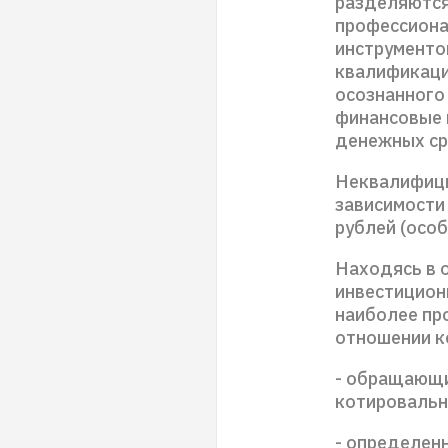
разделяются
профессиона
инструменто
квалификации
осознанного 
финансовые 
денежных ср
Неквалифици
зависимости 
рублей (особ
Находясь в 
инвестицион
наиболее пр
отношении к
- обращающие
котировальны
- определенн