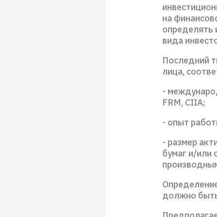
инвестицион
на финансов
определять 
вида инвест
Последний т
лица, соотв
- междунаро
FRM, CIIA;
- опыт работ
- размер акт
бумаг и/или
производным
Определение
должно быть
Предполагае