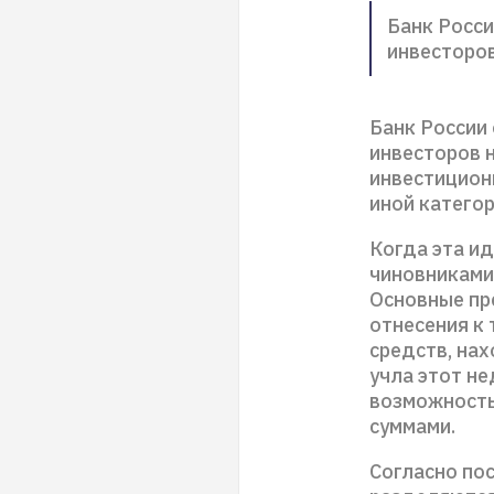
Банк Росс
инвесторов
Банк России
инвесторов н
инвестицион
иной категор
Когда эта и
чиновниками
Основные пр
отнесения к 
средств, на
учла этот н
возможность
суммами.
Согласно по