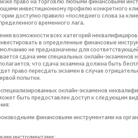
 также право на торговлю любыми финансовыми инс
ющими инвестиционному профилю конкретного кли
гории доступно правило «последнего слова за кли
пределенного временного лага.
ения возможности всех категорий неквалифициро
инвестировать в определенные финансовые инстру
умолчанию не предназначены для соответствующей
вается сдача ими специальных онлайн-экзаменов н
полагается, что сдача экзамена должна быть беспл
удет право пересдать экзамен в случае отрицатель
первой попытки.
 специализированных онлайн-экзаменов неквалиф
может быть предоставлен доступ к следующим ви
ния:
производными финансовыми инструментами на орга
иными инструментами;