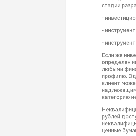
стадии разра
- инвестици
- инструмен
- инструмен
Если же инв
определен и
любыми фина
профилю. Одн
клиент може
надлежащим 
категорию н
Неквалифици
рублей дост
неквалифици
ценные бумаг