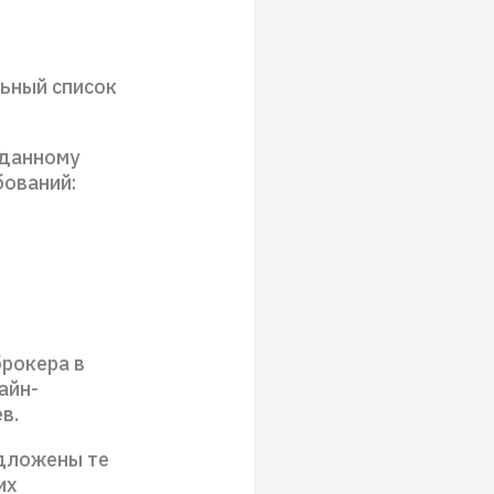
льный список
 данному
бований:
брокера в
айн-
в.
едложены те
их