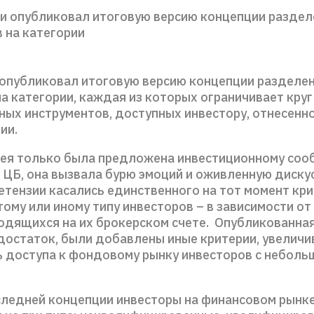
ии опубликовал итоговую версию концепции раздел
 на категории
 опубликовал итоговую версию концепции разделе
а категории, каждая из которых ограничивает круг
ных инструментов, доступных инвестору, отнесенно
ии.
дея только была предложена инвестиционному соо
 ЦБ, она вызвала бурю эмоций и оживленную диску
етензии касались единственного на тот момент кр
тому или иному типу инвесторов – в зависимости от
ходящихся на их брокерском счете. Опубликованна
едостаток, были добавлены иные критерии, увелич
 доступа к фондовому рынку инвесторов с неболь
следней концепции инвесторы на финансовом рынк