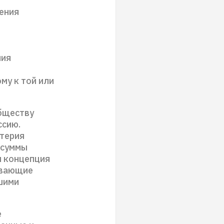
ения
ния
му к той или
бществу
ссию.
итерия
 суммы
я концепция
ивающие
шими
е