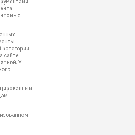
трументами,
ента.
ентом» с
ванных
менты,
 категории,
а сайте
атной. У
ного
ицированным
дам
низованном