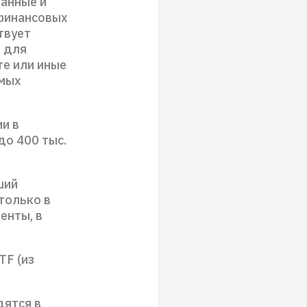
ванные и
 финансовых
твует
й для
те или иные
имых
и в
до 400 тыс.
ший
только в
енты, в
TF (из
дятся в