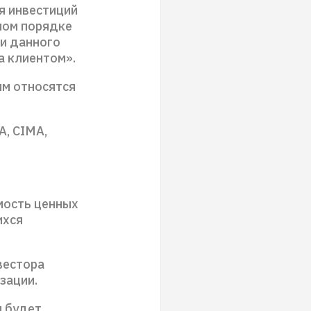
я инвестиций
ном порядке
ии данного
а клиентом».
им относятся
A, CIMA,
имость ценных
ихся
вестора
зации.
и будет