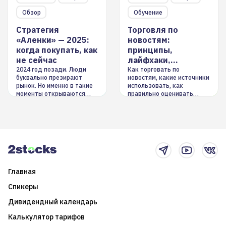
Обзор
Обучение
Стратегия
Торговля по
«Аленки» — 2025:
новостям:
когда покупать, как
принципы,
не сейчас
лайфхаки,
инструменты
2024 год позади. Люди
Как торговать по
буквально презирают
новостям, какие источники
рынок. Но именно в такие
использовать, как
моменты открываются
правильно оценивать
долгосрочные
информацию. Также автор
возможности. Обсудим
покажет краткосрочные и
итоги года и стратегию на
среднесрочные
2025-й
торговые стратегии на
новостном потоке
Главная
Спикеры
Дивидендный календарь
Калькулятор тарифов