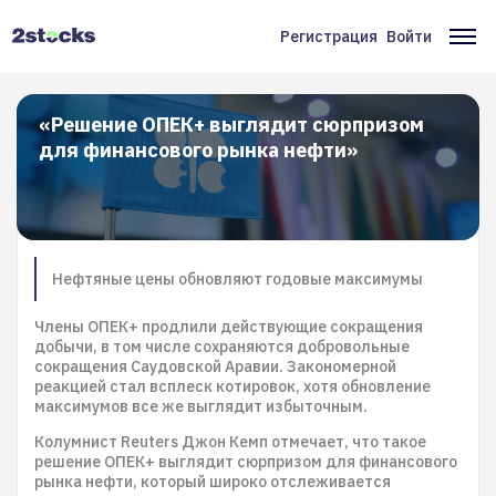
Перейти
к
Регистрация
Войти
Меню
Ос
основному
содержанию
учётной
на
записи
«Решение ОПЕК+ выглядит сюрпризом
для финансового рынка нефти»
пользователя
Нефтяные цены обновляют годовые максимумы
Члены ОПЕК+ продлили действующие сокращения
добычи, в том числе сохраняются добровольные
сокращения Саудовской Аравии. Закономерной
реакцией стал всплеск котировок, хотя обновление
максимумов все же выглядит избыточным.
Колумнист Reuters Джон Кемп отмечает, что такое
решение ОПЕК+ выглядит сюрпризом для финансового
рынка нефти, который широко отслеживается