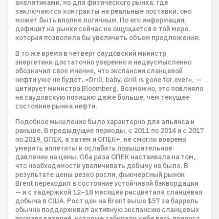
аналитиками, но для физического рынка, где
заключаются контракты на реальные поставки, оно
может быть вполне логичным. По его информации,
дефицит на рынке сейчас не ощущается в той мере,
которая позволила бы увеличить объем предложения.
В то же время в четверг саудовский министр
энергетики достаточно уверенно и недвусмысленно
обозначил свое мнение, что экспансии сланцевой
нефти уже не будет. «Drill, baby, drill is gone for ever», —
цитирует министра Bloomberg. Возможно, это повлияло
на саудовскую позицию даже больше, чем текущее
состояние рынка нефти.
Подобное мышление было характерно для альянса и
раньше. В предыдущие периоды, с 2011 по 2014 и с 2017
по 2019, ОПЕК, а затем и ОПЕК+, не смогли вовремя
умерить аппетиты и ослабить повышательное
давление на цены. Оба раза ОПЕК настаивала на том,
что необходимости увеличивать добычу не было. В
результате цены резко росли, фьючерсный рынок
Brent переходил в состояние устойчивой бэквордации
— и с задержкой 12–18 месяцев расцветала сланцевая
добыча в США. Рост цен на Brent выше $57 за баррель
обычно поддерживал активную экспансию сланцевых
производителей, которые забирали себе весь прирост