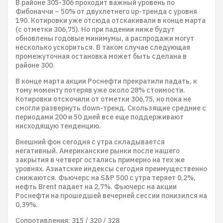
В районе 305-306 проходит важный уровень по
Фибоначчи – 50% от двухлетнего up-тренда с уровня
190. Котировки уже отсюда отскакивали в конце марта
(с отметки 306,75). Но при падении ниже будут
обновлены годовые минимумы, а распродажи могут
несколько ускориться. В таком случае следующая
промежуточная остановка может быть сделана в
районе 300.
В конце марта акции Роснефти прекратили падать, к
тому моменту потеряв уже около 28% стоимости.
Котировки отскочили от отметки 306,75, но пока не
смогли развернуть down-тренд. Скользящие средние с
периодами 200 и 50 дней все еще поддерживают
нисходящую тенденцию.
Внешний фон сегодня с утра складывается
негативный. Американские рынки после нашего
закрытия в четверг остались примерно на тех же
уровнях. Азиатские индексы сегодня преимущественно
снижаются. Фьючерс на S&P 500 с утра теряет 0,2%,
нефть Brent падает на 2,7%. Фьючерс на акции
Роснефти на прошедшей вечерней сессии понизился на
0,39%.
Сопротивления: 315 / 320 / 328