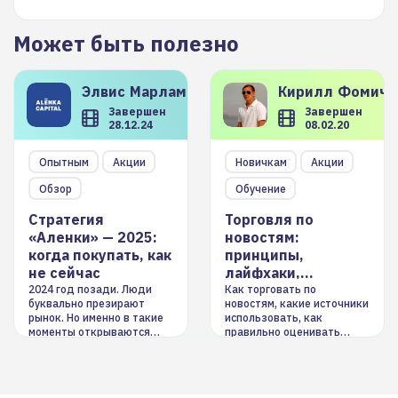
Может быть полезно
Элвис
Марламов
Кирилл
Фомиче
Завершен
Завершен
28.12.24
08.02.20
Опытным
Акции
Новичкам
Акции
Обзор
Обучение
Стратегия
Торговля по
«Аленки» — 2025:
новостям:
когда покупать, как
принципы,
не сейчас
лайфхаки,
инструменты
2024 год позади. Люди
Как торговать по
буквально презирают
новостям, какие источники
рынок. Но именно в такие
использовать, как
моменты открываются
правильно оценивать
долгосрочные
информацию. Также автор
возможности. Обсудим
покажет краткосрочные и
итоги года и стратегию на
среднесрочные
2025-й
торговые стратегии на