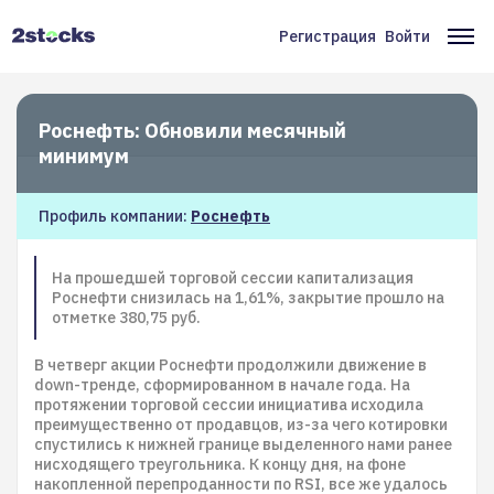
Перейти
к
Регистрация
Войти
Меню
Ос
основному
содержанию
учётной
на
записи
Роснефть: Обновили месячный
пользователя
минимум
Профиль компании:
Роснефть
На прошедшей торговой сессии капитализация
Роснефти снизилась на 1,61%, закрытие прошло на
отметке 380,75 руб.
В четверг акции Роснефти продолжили движение в
down-тренде, сформированном в начале года. На
протяжении торговой сессии инициатива исходила
преимущественно от продавцов, из-за чего котировки
спустились к нижней границе выделенного нами ранее
нисходящего треугольника. К концу дня, на фоне
накопленной перепроданности по RSI, все же удалось