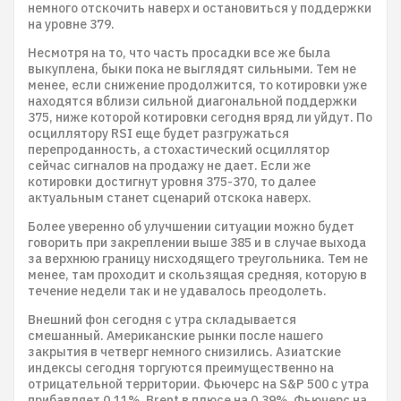
немного отскочить наверх и остановиться у поддержки
на уровне 379.
Несмотря на то, что часть просадки все же была
выкуплена, быки пока не выглядят сильными. Тем не
менее, если снижение продолжится, то котировки уже
находятся вблизи сильной диагональной поддержки
375, ниже которой котировки сегодня вряд ли уйдут. По
осциллятору RSI еще будет разгружаться
перепроданность, а стохастический осциллятор
сейчас сигналов на продажу не дает. Если же
котировки достигнут уровня 375-370, то далее
актуальным станет сценарий отскока наверх.
Более уверенно об улучшении ситуации можно будет
говорить при закреплении выше 385 и в случае выхода
за верхнюю границу нисходящего треугольника. Тем не
менее, там проходит и скользящая средняя, которую в
течение недели так и не удавалось преодолеть.
Внешний фон сегодня с утра складывается
смешанный. Американские рынки после нашего
закрытия в четверг немного снизились. Азиатские
индексы сегодня торгуются преимущественно на
отрицательной территории. Фьючерс на S&P 500 с утра
прибавляет 0,11%, Brent в плюсе на 0,39%. Фьючерс на