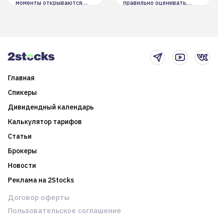
моменты открываются
правильно оценивать
долгосрочные
информацию. Также автор
возможности. Обсудим
покажет краткосрочные и
итоги года и стратегию на
среднесрочные
2025-й
торговые стратегии на
новостном потоке
Главная
Спикеры
Дивидендный календарь
Калькулятор тарифов
Статьи
Брокеры
Новости
Реклама на 2Stocks
Договор оферты
Пользовательское соглашение