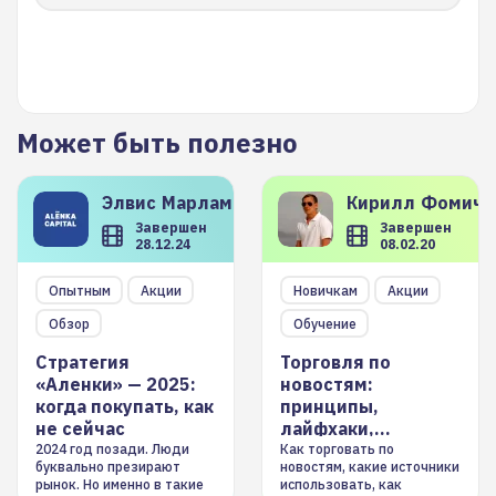
Может быть полезно
Элвис
Марламов
Кирилл
Фомиче
Завершен
Завершен
28.12.24
08.02.20
Опытным
Акции
Новичкам
Акции
Обзор
Обучение
Стратегия
Торговля по
«Аленки» — 2025:
новостям:
когда покупать, как
принципы,
не сейчас
лайфхаки,
инструменты
2024 год позади. Люди
Как торговать по
буквально презирают
новостям, какие источники
рынок. Но именно в такие
использовать, как