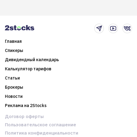
возможности. Обсудим
покажет краткосрочные и
итоги года и стратегию на
среднесрочные
2025-й
торговые стратегии на
новостном потоке
Главная
Спикеры
Дивидендный календарь
Калькулятор тарифов
Статьи
Брокеры
Новости
Реклама на 2Stocks
Договор оферты
Пользовательское соглашение
Политика конфиденциальности