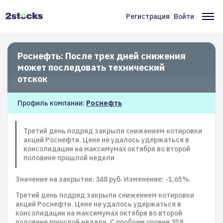
Перейти
к
Регистрация
Войти
Меню
Ос
основному
содержанию
учётной
на
записи
Роснефть: После трех дней снижения
может последовать технический
пользователя
отскок
Профиль компании:
Роснефть
Третий день подряд закрыли снижением котировки
акций Роснефти. Цене не удалось удержаться в
консолидации на максимумах октября во второй
половине прошлой недели
Значение на закрытии: 348 руб. Изменение: -1,65%.
Третий день подряд закрыли снижением котировки
акций Роснефти. Цене не удалось удержаться в
консолидации на максимумах октября во второй
половине прошлой недели. С пробоем уровня 358