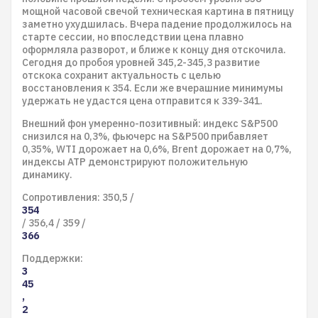
мощной часовой свечой техническая картина в пятницу
заметно ухудшилась. Вчера падение продолжилось на
старте сессии, но впоследствии цена плавно
оформляла разворот, и ближе к концу дня отскочила.
Сегодня до пробоя уровней 345,2-345,3 развитие
отскока сохранит актуальность с целью
восстановления к 354. Если же вчерашние минимумы
удержать не удастся цена отправится к 339-341.
Внешний фон умеренно-позитивный: индекс S&P500
снизился на 0,3%, фьючерс на S&P500 прибавляет
0,35%, WTI дорожает на 0,6%, Brent дорожает на 0,7%,
индексы АТР демонстрируют положительную
динамику.
Сопротивления: 350,5 /
354
/ 356,4 / 359 /
366
Поддержки:
3
45
,
2