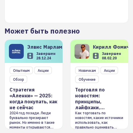
Может быть полезно
Элвис
Марламов
Кирилл
Фомиче
Завершен
Завершен
28.12.24
08.02.20
Опытным
Акции
Новичкам
Акции
Обзор
Обучение
Стратегия
Торговля по
«Аленки» — 2025:
новостям:
когда покупать, как
принципы,
не сейчас
лайфхаки,
инструменты
2024 год позади. Люди
Как торговать по
буквально презирают
новостям, какие источники
рынок. Но именно в такие
использовать, как
моменты открываются
правильно оценивать
долгосрочные
информацию. Также автор