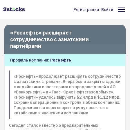
Перейти
к
Регистрация
Войти
Меню
Ос
основному
содержанию
учётной
на
записи
«Роснефть» расширяет
сотрудничество с азиатскими
пользователя
партнёрами
Профиль компании:
Роснефть
«Роснефть» продолжает расширять сотрудничество
с азиатскими странами. Вчера были закрыты сделки
с индийскими инвесторами по продаже долей в АО
«Ванкорнефть» и «Таас-Юрях Нефтегазодобыче».
«Роснефти» удалось выручить $2 млрд и $1,12 млрд,
сохранив операционный контроль в обеих компаниях.
Продолжаются переговоры по ряду проектов с
китайскими и японскими компаниями
Сегодня стало известно о предварительных