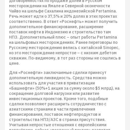
договорённостях по продаже долей в Русском
месторождении на Ямале и Северной оконечности
Чайво на шельфе Сахалина индонезийской Pertamina.
Речь может идти о 37,5% и 20% долях в этих проектах
соответственно. В ответ «Роснефть» может получить
дополнительное финансирование, расширение
поставок нефти в Индонезию и строительство там
НПЗ. Дополнительный плюс – опыт работы Pertamina
на шельфовых месторождениях. Ранее переговоры по
Русскому месторождению велись с китайской Sinopec,
но это месторождение непростое – с низким дебетом
скважин. По-видимому, в тот раз стороны не сошлись в
цене.
Для «Роснефти» заключаемые сделки принесут
дополнительную ликвидность. Средства можно
использовать для участия в приватизации
«Башнефти» (50%+1 акция за сумму около $5 млрд), на
сокращение долговой нагрузки или развитие
инвестиционных проектов. Кроме того, подобные
сделки позволяют расширить сотрудничество с
азиатскими странами в части привлечения
финансирования, поставок нефтепродуктов и
строительства НПЗ/АЗС в странах присутствия.
Учитывая непростые отношения с европейскими