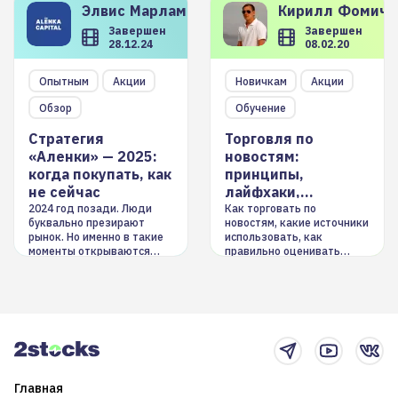
Элвис
Марламов
Кирилл
Фомиче
Завершен
Завершен
28.12.24
08.02.20
Опытным
Акции
Новичкам
Акции
Обзор
Обучение
Стратегия
Торговля по
«Аленки» — 2025:
новостям:
когда покупать, как
принципы,
не сейчас
лайфхаки,
инструменты
2024 год позади. Люди
Как торговать по
буквально презирают
новостям, какие источники
рынок. Но именно в такие
использовать, как
моменты открываются
правильно оценивать
долгосрочные
информацию. Также автор
возможности. Обсудим
покажет краткосрочные и
итоги года и стратегию на
среднесрочные
2025-й
торговые стратегии на
новостном потоке
Главная