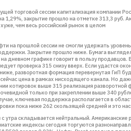
ущей торговой сессии капитализация компании Ро
на 1,29%, закрытие прошло на отметке 313,3 руб. А
хуже, чем весь российский рынок в целом
фти на прошлой сессии не смогли удержать уровень
поддержки. Закрытие прошло ниже. Бумага выгляде
 на дневном графике говорит в пользу продавцов.
едует проверка 315 снизу вверх. Если удастся ок
 ниже, разворотная формация перевернутая ГиП бу
 сейчас цена в рамках нисходящего канала. Но даж
нии котировок выше 315 реализация разворотной 
 очевидной только при закреплении выше 340 рубле
лучае, ключевая поддержка располагается в облас
ировки пока ниже 262 скользящей средней и это на
 с утра складывается нейтральный. Американские 
Азиатские индексы сегодня торгуются разнонаправл