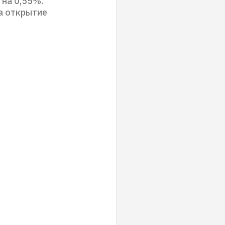
 на 0,55%.
а открытие