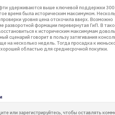
фти удерживаются выше ключевой поддержки 300 
гое время была историческим максимумом. Нескол
 проверки уровня цена отскочила вверх. Возможно
е разворотной формации перевернутая ГиП. В тако
восстановиться к историческим максимумам доволь
ный сценарий говорит в пользу затягивания консо
еще на несколько недель. Тогда просадка к июньск
 хорошей областью для среднесрочной покупки.
и
ите или зарегистрируйтесь, чтобы оставлять комм