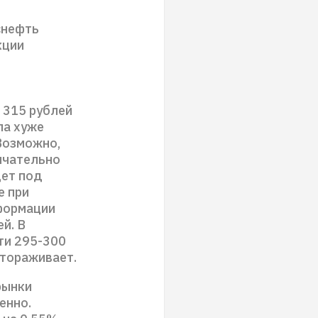
снефть
кции
 315 рублей
ла хуже
 Возможно,
ончательно
дет под
е при
формации
й. В
ти 295-300
стораживает.
рынки
енно.