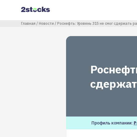
Перейти
к
основному
содержанию
Строка навигации
Главная
Новости
Роснефть: Уровень 315 не смог сдержать р
Роснефть
сдержат
Профиль компании:
Р