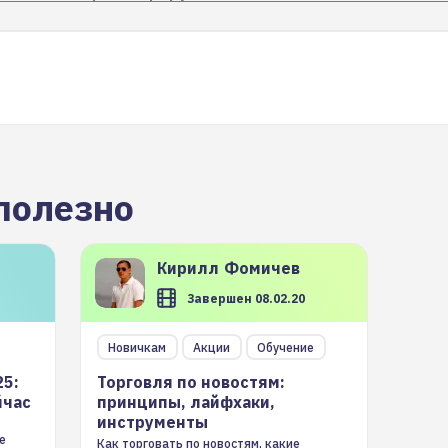
полезно
Кирилл
Фомичев
Завершен 08.02.20
Новичкам
Акции
Обучение
25:
Торговля по новостям:
йчас
принципы, лайфхаки,
инструменты
е
Как торговать по новостям, какие