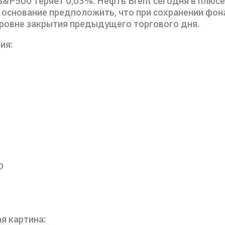
&P500 теряет 0,03%. Нефть Brent сегодня в плюсе
т основание предположить, что при сохранении фон
уровне закрытия предыдущего торгового дня.
ия:
D
я картина: