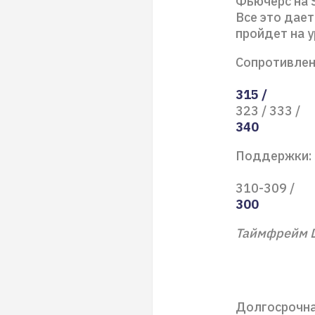
Фьючерс на S
Все это дае
пройдет на 
Сопротивлен
315 /
323 / 333 /
340
Поддержки:
310-309 /
300
Таймфрейм
Долгосрочна