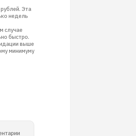
рублей. Эта
ько недель
м случае
но быстро.
лидации выше
ому минимуму
ентарии