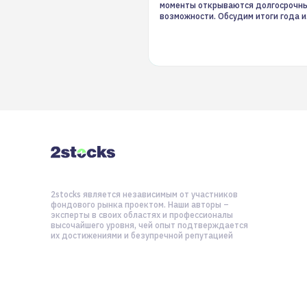
моменты открываются долгосрочн
возможности. Обсудим итоги года и
стратегию на 2025-й
2stocks является независимым от участников
фондового рынка проектом. Наши авторы –
эксперты в своих областях и профессионалы
высочайшего уровня, чей опыт подтверждается
их достижениями и безупречной репутацией