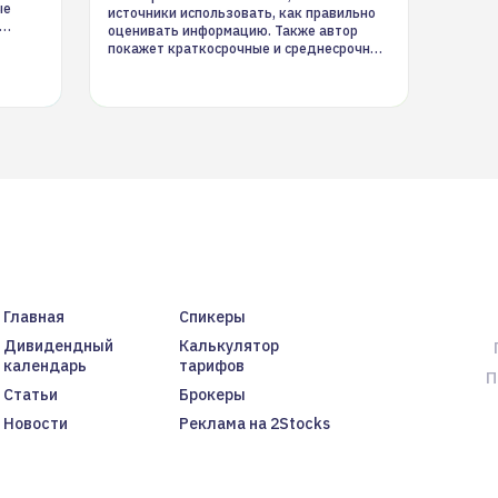
ые
источники использовать, как правильно
оценивать информацию. Также автор
покажет краткосрочные и среднесрочные
торговые стратегии на новостном потоке
Главная
Спикеры
Дивидендный
Калькулятор
календарь
тарифов
П
Статьи
Брокеры
Новости
Реклама на 2Stocks