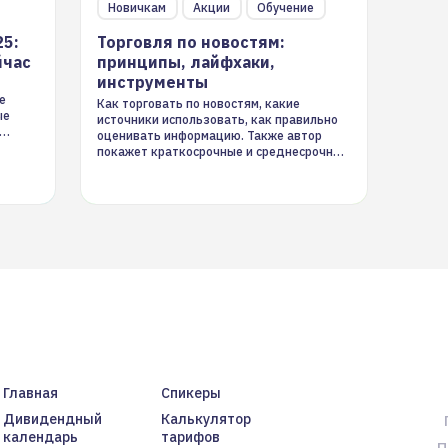
Новичкам
Акции
Обучение
25:
Торговля по новостям:
йчас
принципы, лайфхаки,
инструменты
е
Как торговать по новостям, какие
ые
источники использовать, как правильно
оценивать информацию. Также автор
покажет краткосрочные и среднесрочные
торговые стратегии на новостном потоке
Главная
Спикеры
Дивидендный
Калькулятор
календарь
тарифов
П