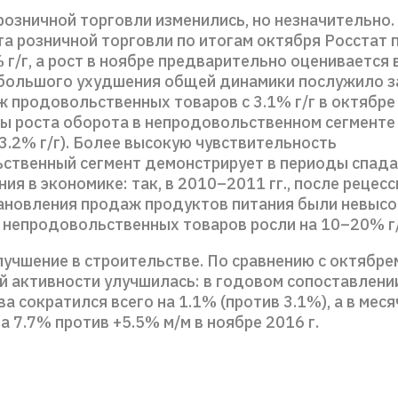
розничной торговли изменились, но незначительно.
а розничной торговли по итогам октября Росстат 
 г/г, а рост в ноябре предварительно оценивается в
большого ухудшения общей динамики послужило 
 продовольственных товаров с 3.1% г/г в октябре
пы роста оборота в непродовольственном сегменте
3.2% г/г). Более высокую чувствительность
ственный сегмент демонстрирует в периоды спада
ия в экономике: так, в 2010–2011 гг., после рецесси
ановления продаж продуктов питания были невысо
 непродовольственных товаров росли на 10–20% г/
лучшение в строительстве. По сравнению с октябр
й активности улучшилась: в годовом сопоставлени
а сократился всего на 1.1% (против 3.1%), а в мес
а 7.7% против +5.5% м/м в ноябре 2016 г.