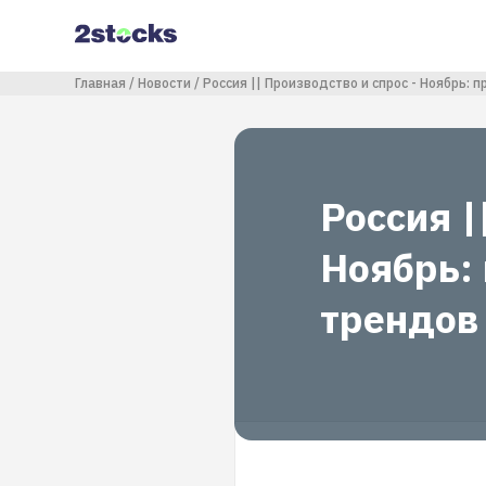
Перейти
к
основному
содержанию
Строка навигации
Главная
Новости
Россия || Производство и спрос - Ноябрь:
Россия |
Ноябрь:
трендов