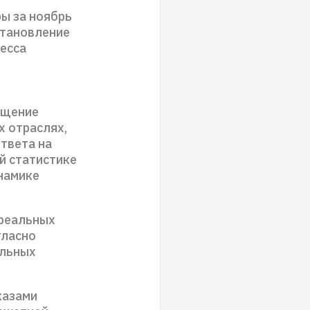
ы за ноябрь
становление
цесса
ащение
 отраслях,
твета на
й статистике
инамике
 реальных
гласно
альных
казами