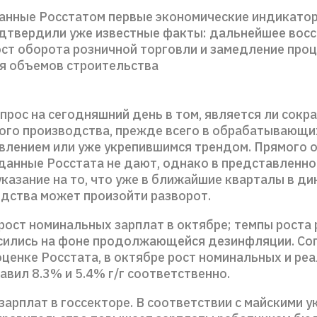
анные Росстатом первые экономические индикатор
одтвердили уже известные факты: дальнейшее вос
ост оборота розничной торговли и замедление про
я объемов строительства
прос на сегодняшний день в том, является ли сокр
го производства, прежде всего в обрабатывающих
влением или уже укрепившимся трендом. Прямого о
 данные Росстата не дают, однако в представленно
казание на то, что уже в ближайшие кварталы в д
дства может произойти разворот.
рост номинальных зарплат в октябре; темпы роста
сились на фоне продолжающейся дезинфляции. Со
оценке Росстата, в октябре рост номинальных и ре
авил 8.3% и 5.4% г/г соответственно.
арплат в госсекторе. В соответствии с майскими у