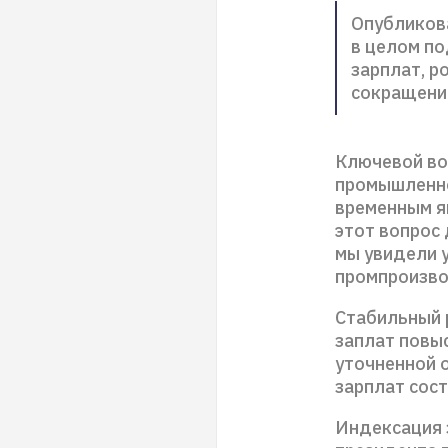
Опубликов
в целом п
зарплат, р
сокращени
Ключевой во
промышленно
временным я
этот вопрос
мы увидели у
промпроизво
Стабильный 
заплат повы
уточненной 
зарплат сост
Индексация з