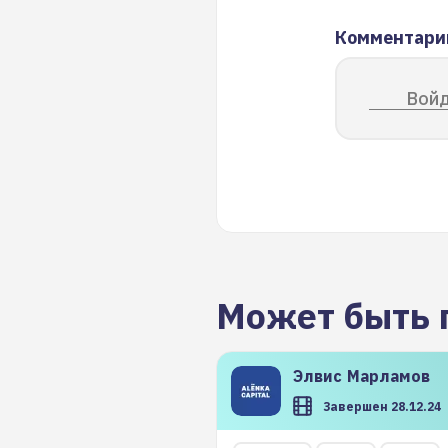
Комментари
Войд
Может быть 
Элвис
Марламов
Завершен 28.12.24