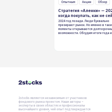
Опытным
Акции
Обзор
Стратегия «Аленки» — 20
когда покупать, как не се
2024 год позади. Люди буквально
презирают рынок. Но именно в таки
моменты открываются долгосрочн
возможности. Обсудим итоги года и
стратегию на 2025-й
2stocks является независимым от участников
фондового рынка проектом. Наши авторы –
эксперты в своих областях и профессионалы
высочайшего уровня, чей опыт подтверждается