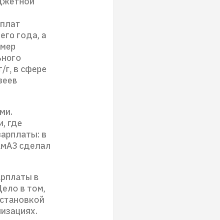
джетной
рплат
го года, а
змер
ьного
/г, в сфере
зеев
ми.
, где
арплаты: в
амАЗ сделал
арплаты в
ело в том,
остановкой
изациях.