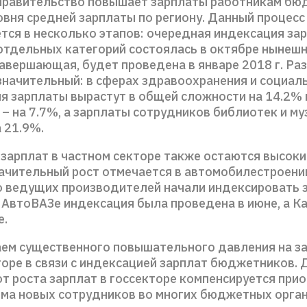
правительство повышает зарплаты работникам бю
овня средней зарплаты по региону. Данный процесс
тся в несколько этапов: очередная индексация за
отдельных категорий состоялась в октябре нынешне
авершающая, будет проведена в январе 2018 г. Ра
значительный: в сферах здравоохранения и социал
 зарплаты вырастут в общей сложности на 14.2% г
– на 7.7%, а зарплаты сотрудников библиотек и му
 21.9%.
 зарплат в частном секторе также остаются высоки
ачительный рост отмечается в автомобилестроении
 ведущих производителей начали индексировать з
а АвтоВАЗе индексация была проведена в июне, а К
е.
ем существенного повышательного давления на з
оре в связи с индексацией зарплат бюджетников. Д
от роста зарплат в госсекторе компенсируется при
йма новых сотрудников во многих бюджетных орган