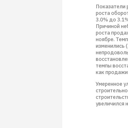
Показатели 
роста оборот
3.0% до 3.1%
Причиной не
роста продаж
ноябре. Тем
изменились (
непродоволь
восстановлен
темпы восст
как продажи
Умеренное у
строительно
строительств
увеличился н