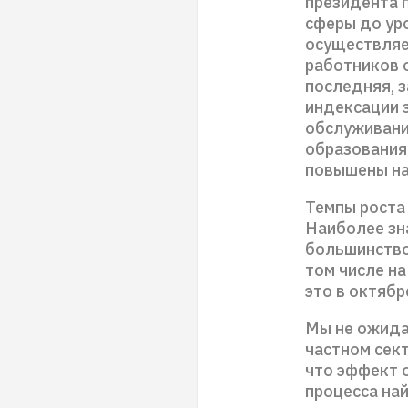
президента 
сферы до ур
осуществляе
работников 
последняя, з
индексации 
обслуживания
образования 
повышены на
Темпы роста
Наиболее зн
большинство
том числе н
это в октябр
Мы не ожида
частном сект
что эффект 
процесса на