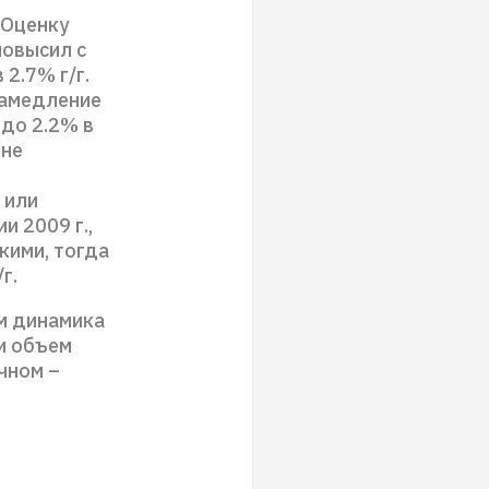
 Оценку
повысил с
 2.7% г/г.
замедление
 до 2.2% в
 не
 или
и 2009 г.,
кими, тогда
г.
ем динамика
и объем
ячном –