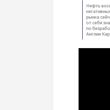
Нефть восс
негативны
рынка сейч
от себя зн
по безрабо
Англии Кар