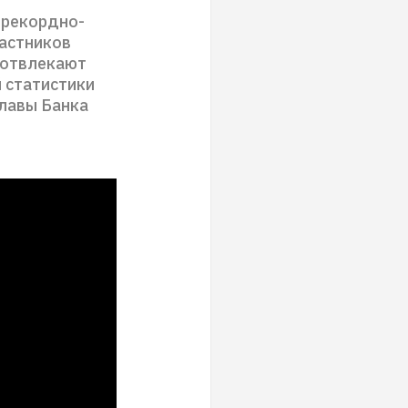
 рекордно-
частников
 отвлекают
 статистики
главы Банка