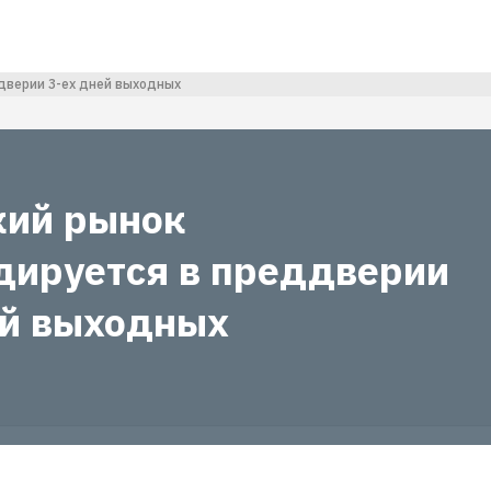
дверии 3-ех дней выходных
кий рынок
дируется в преддверии
ей выходных