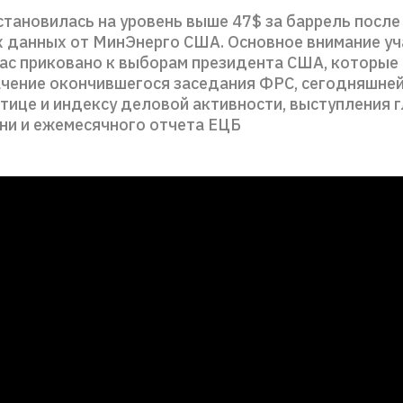
тановилась на уровень выше 47$ за баррель после
х данных от МинЭнерго США. Основное внимание у
ас приковано к выборам президента США, которые
ачение окончившегося заседания ФРС, сегодняшней
тице и индексу деловой активности, выступления 
ни и ежемесячного отчета ЕЦБ