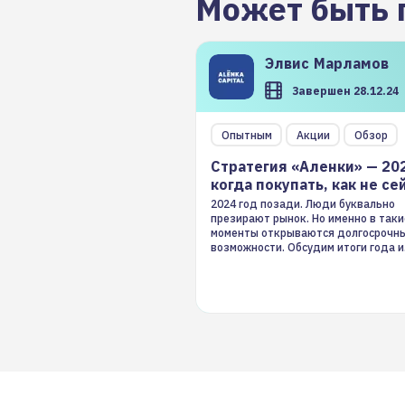
Может быть 
Элвис
Марламов
Завершен 28.12.24
Опытным
Акции
Обзор
Стратегия «Аленки» — 20
когда покупать, как не се
2024 год позади. Люди буквально
презирают рынок. Но именно в таки
моменты открываются долгосрочн
возможности. Обсудим итоги года и
стратегию на 2025-й