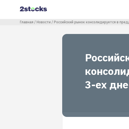
Перейти
к
основному
содержанию
Строка навигации
Главная
Новости
Российский рынок консолидируется в пред
Российс
консоли
3-ех дн