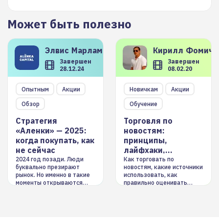
Может быть полезно
Элвис
Марламов
Кирилл
Фомиче
Завершен
Завершен
28.12.24
08.02.20
Опытным
Акции
Новичкам
Акции
Обзор
Обучение
Стратегия
Торговля по
«Аленки» — 2025:
новостям:
когда покупать, как
принципы,
не сейчас
лайфхаки,
инструменты
2024 год позади. Люди
Как торговать по
буквально презирают
новостям, какие источники
рынок. Но именно в такие
использовать, как
моменты открываются
правильно оценивать
долгосрочные
информацию. Также автор
возможности. Обсудим
покажет краткосрочные и
итоги года и стратегию на
среднесрочные
2025-й
торговые стратегии на