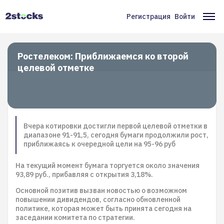
Перейти
к
Регистрация
Войти
Меню
Ос
основному
содержанию
учётной
на
записи
Ростелеком: Приближаемся ко второй
целевой отметке
пользователя
Вчера котировки достигли первой целевой отметки в
диапазоне 91-91,5, сегодня бумаги продолжили рост,
приближаясь к очередной цели на 95-96 руб
На текущий момент бумага торгуется около значения
93,89 руб., прибавляя с открытия 3,18%.
Основной позитив вызван новостью о возможном
повышении дивидендов, согласно обновленной
политике, которая может быть принята сегодня на
заседании комитета по стратегии.