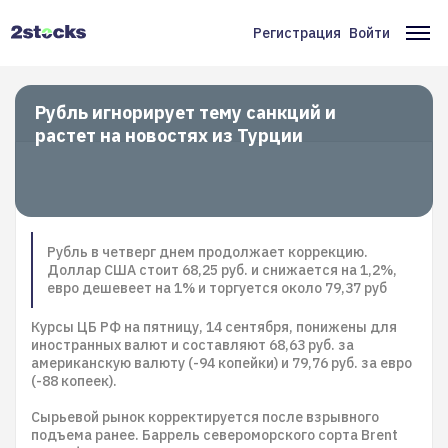
Перейти
к
Регистрация
Войти
Меню
Ос
основному
содержанию
учётной
на
записи
Рубль игнорирует тему санкций и
растет на новостях из Турции
пользователя
Рубль в четверг днем продолжает коррекцию.
Доллар США стоит 68,25 руб. и снижается на 1,2%,
евро дешевеет на 1% и торгуется около 79,37 руб
Курсы ЦБ РФ на пятницу, 14 сентября, понижены для
иностранных валют и составляют 68,63 руб. за
американскую валюту (-94 копейки) и 79,76 руб. за евро
(-88 копеек).
Сырьевой рынок корректируется после взрывного
подъема ранее. Баррель североморского сорта Brent