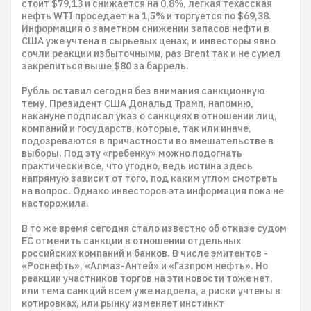
стоит $79,13 и снижается на 0,8%, легкая техасская
нефть WTI проседает на 1,5% и торгуется по $69,38.
Информация о заметном снижении запасов нефти в
США уже учтена в сырьевых ценах, и инвесторы явно
сочли реакции избыточными, раз Brent так и не сумел
закрепиться выше $80 за баррель.
Рубль оставил сегодня без внимания санкционную
тему. Президент США Дональд Трамп, напомню,
накануне подписал указ о санкциях в отношении лиц,
компаний и государств, которые, так или иначе,
подозреваются в причастности во вмешательстве в
выборы. Под эту «гребенку» можно подогнать
практически все, что угодно, ведь истина здесь
напрямую зависит от того, под каким углом смотреть
на вопрос. Однако инвесторов эта информация пока не
насторожила.
В то же время сегодня стало известно об отказе судом
ЕС отменить санкции в отношении отдельных
российских компаний и банков. В числе эмитентов -
«Роснефть», «Алмаз-Антей» и «Газпром нефть». Но
реакции участников торгов на эти новости тоже нет,
или тема санкций всем уже надоела, а риски учтены в
котировках, или рынку изменяет инстинкт