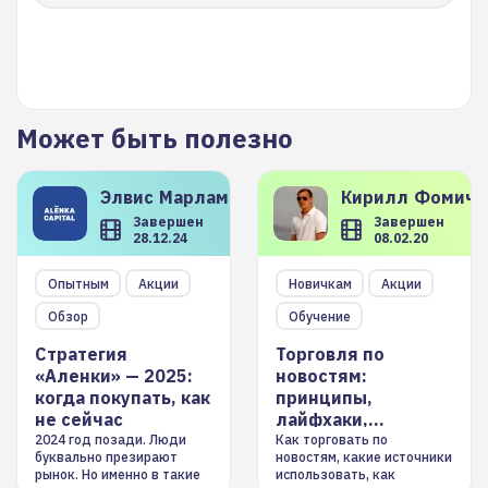
Может быть полезно
Элвис
Марламов
Кирилл
Фомиче
Завершен
Завершен
28.12.24
08.02.20
Опытным
Акции
Новичкам
Акции
Обзор
Обучение
Стратегия
Торговля по
«Аленки» — 2025:
новостям:
когда покупать, как
принципы,
не сейчас
лайфхаки,
инструменты
2024 год позади. Люди
Как торговать по
буквально презирают
новостям, какие источники
рынок. Но именно в такие
использовать, как