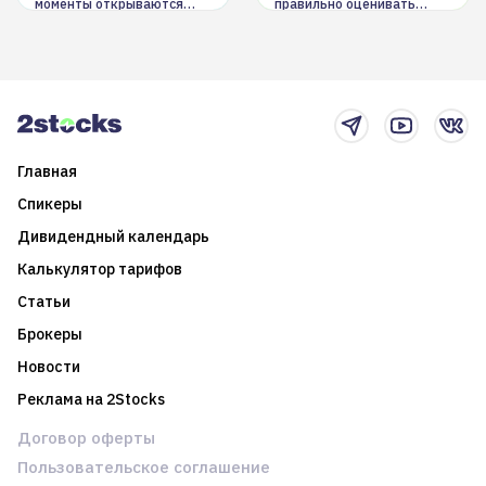
моменты открываются
правильно оценивать
долгосрочные
информацию. Также автор
возможности. Обсудим
покажет краткосрочные и
итоги года и стратегию на
среднесрочные
2025-й
торговые стратегии на
новостном потоке
Главная
Спикеры
Дивидендный календарь
Калькулятор тарифов
Статьи
Брокеры
Новости
Реклама на 2Stocks
Договор оферты
Пользовательское соглашение