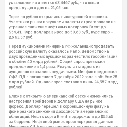
установлен на отметке 63,4467 руб., что выше
предыдущего дня на 21,05 коп.
Торги по рублю открылись ниже уровней вторника.
Участники рынка покупками валюты отреагировали на
утреннее снижение нефтяных котировок Brent до
$54,41. Курс доллара вырос до 59,63 руб., курс евро –
до 63,57 руб.
Перед аукционами Минфина РФ желающих продавать
российскую валюту оказалось мало. Ведомство на
двух проведенных аукционах разместило гособлигаций
в объёме 40 млрд рублей. Общий спрос превысил
предложение в 1,4 раза. Результаты одного из
аукционов оказались неудачными. Минфин предложил
ОФЗ-ПД с погашением 7 декабря 2022 года в объёме 25
млрд рублей. Однако спрос составил лишь 24,557 млрд
рублей.
Ближе к открытию американской сессии изменились
настроения трейдеров к доллару США на рынке
форекс. Доллар перешел в коррекционную фазу на
фоне резкого снижения доходности американских
облигаций. Нефть сорта Brent подорожала до $55.65
за баррель. Нефтяной рынок проигнорировал данные
Минэнерго США по запасам нефти, которые в несколько