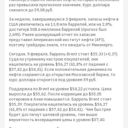
раз превысили прогнозное значение. Курс доллара
снизился до 59,08 руб.
За неделю, завершившуюся 3 февраля, запасы нефти в
США увеличились на 13,8 млн баррелей, или на 2.8%,
достигнув 508.6 миллиона баррелей (прогноз был
2,695). Ранее шокирующий отчет по запасам
представил Американский институт нефти (API),
поэтому трейдеры знали, что ожидать от Минэнерго.
Сегодня, 9 февраля, баррель Brent стоит $55.33 (+0,37).
Судя по утреннему настрою покупателей, они
нацелились на уровень $56,27 (61,8% от падения с
$57,42 до $54,41). Если положительная динамика по
нефти сохранится до открытия Московской биржи, то
курс доллара откроется под уровнем 59 руб.
Поддержка по Brent на уровне $54,22 устояла. Цена
выросла до $55,62. После коррекции до $55,05
котировки в Азии повышаются. Баррель Brent стоит
$55,39. Покупатели нацелились на уровень $56,27
(61,8% от падения с $57,42 до $54,41). Чем быстрее
будет достигнут целевой уровень, тем выше
вероятность возвращения цены к уровню $57,40.