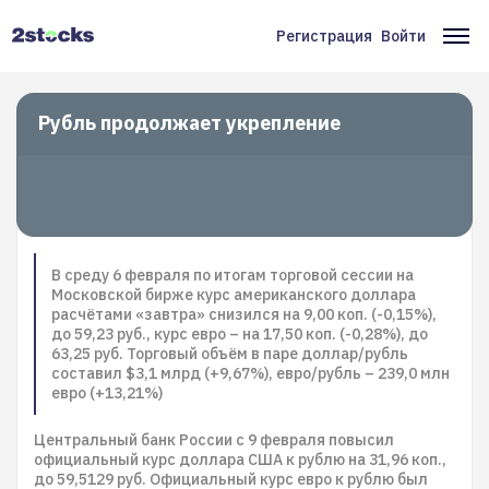
Перейти
к
Регистрация
Войти
Меню
Ос
основному
содержанию
учётной
на
записи
Рубль продолжает укрепление
пользователя
В среду 6 февраля по итогам торговой сессии на
Московской бирже курс американского доллара
расчётами «завтра» снизился на 9,00 коп. (-0,15%),
до 59,23 руб., курс евро – на 17,50 коп. (-0,28%), до
63,25 руб. Торговый объём в паре доллар/рубль
составил $3,1 млрд (+9,67%), евро/рубль – 239,0 млн
евро (+13,21%)
Центральный банк России с 9 февраля повысил
официальный курс доллара США к рублю на 31,96 коп.,
до 59,5129 руб. Официальный курс евро к рублю был