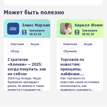
Может быть полезно
Элвис
Марламов
Кирилл
Фомиче
Завершен
Завершен
28.12.24
08.02.20
Опытным
Акции
Новичкам
Акции
Обзор
Обучение
Стратегия
Торговля по
«Аленки» — 2025:
новостям:
когда покупать, как
принципы,
не сейчас
лайфхаки,
инструменты
2024 год позади. Люди
Как торговать по
буквально презирают
новостям, какие источники
рынок. Но именно в такие
использовать, как
моменты открываются
правильно оценивать
долгосрочные
информацию. Также автор
возможности. Обсудим
покажет краткосрочные и
итоги года и стратегию на
среднесрочные
2025-й
торговые стратегии на