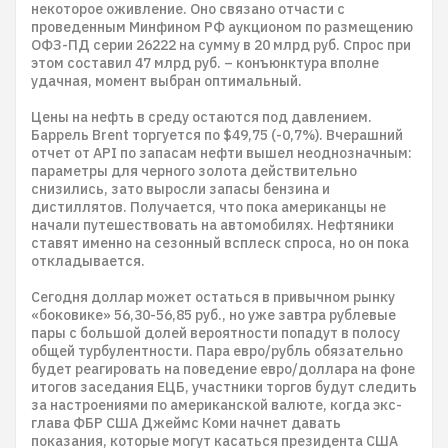
некоторое оживление. Оно связано отчасти с
проведенным Минфином РФ аукционом по размещению
ОФЗ-ПД серии 26222 на сумму в 20 млрд руб. Спрос при
этом составил 47 млрд руб. – конъюнктура вполне
удачная, момент выбран оптимальный.
Цены на нефть в среду остаются под давлением.
Баррель Brent торгуется по $49,75 (-0,7%). Вчерашний
отчет от API по запасам нефти вышел неоднозначным:
параметры для черного золота действительно
снизились, зато выросли запасы бензина и
дистиллятов. Получается, что пока американцы не
начали путешествовать на автомобилях. Нефтяники
ставят именно на сезонный всплеск спроса, но он пока
откладывается.
Сегодня доллар может остаться в привычном рынку
«боковике» 56,30-56,85 руб., но уже завтра рублевые
пары с большой долей вероятности попадут в полосу
общей турбулентности. Пара евро/рубль обязательно
будет реагировать на поведение евро/доллара на фоне
итогов заседания ЕЦБ, участники торгов будут следить
за настроениями по американской валюте, когда экс-
глава ФБР США Джеймс Коми начнет давать
показания, которые могут касаться президента США