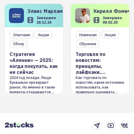
Элвис
Марламов
Кирилл
Фомиче
Завершен
Завершен
28.12.24
08.02.20
Опытным
Акции
Новичкам
Акции
Обзор
Обучение
Стратегия
Торговля по
«Аленки» — 2025:
новостям:
когда покупать, как
принципы,
не сейчас
лайфхаки,
инструменты
2024 год позади. Люди
Как торговать по
буквально презирают
новостям, какие источники
рынок. Но именно в такие
использовать, как
моменты открываются
правильно оценивать
долгосрочные
информацию. Также автор
возможности. Обсудим
покажет краткосрочные и
итоги года и стратегию на
среднесрочные
2025-й
торговые стратегии на
новостном потоке