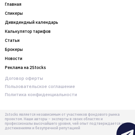
Главная
Спикеры
Дивидендный календарь
Калькулятор тарифов
Статьи
Брокеры
Новости
Реклама на 2Stocks
Договор оферты
Пользовательское соглашение
Политика конфиденциальности
2stocks является независимым от участников фондового рынка
проектом. Наши авторы – эксперты в своих областях и
профессионалы высочайшего уровня, чей опыт подтверждается их
достижениями и безупречной репутацией