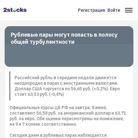
Перейти
к
Регистрация
Войти
Меню
Ос
основному
содержанию
учётной
на
записи
Рублевые пары могут попасть в полосу
общей турбулентности
пользователя
Российский рубль в середине недели движется
неоднородно в парах с иностранными валютами.
Доллар США торгуется по 56,65 руб. (+0,2%). Евро
стоит 63,53 руб. (-0,4%)
Официальные курсы ЦБ РФ на завтра, 8 июня,
составляют 56,58 руб. за американский доллар и 63,71
руб. за евро. Обе оценки пересмотрены на понижение,
на 9 и 7 копеек соответственно.
Сегодня днем в рублевых парах наблюдается