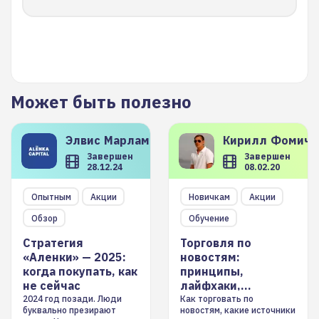
Может быть полезно
Элвис
Марламов
Кирилл
Фомиче
Завершен
Завершен
28.12.24
08.02.20
Опытным
Акции
Новичкам
Акции
Обзор
Обучение
Стратегия
Торговля по
«Аленки» — 2025:
новостям:
когда покупать, как
принципы,
не сейчас
лайфхаки,
инструменты
2024 год позади. Люди
Как торговать по
буквально презирают
новостям, какие источники