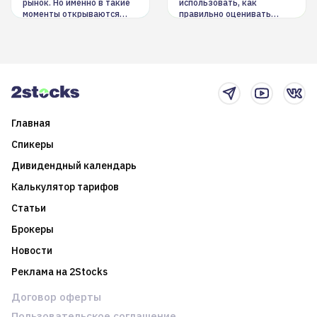
рынок. Но именно в такие
использовать, как
моменты открываются
правильно оценивать
долгосрочные
информацию. Также автор
возможности. Обсудим
покажет краткосрочные и
итоги года и стратегию на
среднесрочные
2025-й
торговые стратегии на
новостном потоке
Главная
Спикеры
Дивидендный календарь
Калькулятор тарифов
Статьи
Брокеры
Новости
Реклама на 2Stocks
Договор оферты
Пользовательское соглашение