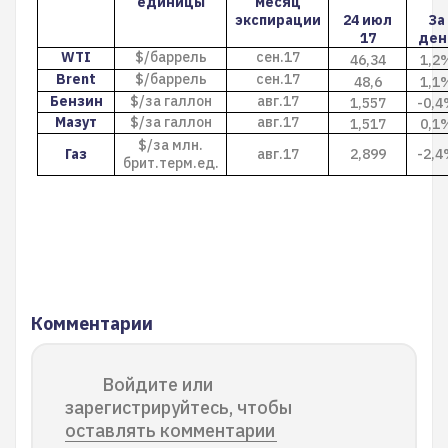
единицы
месяц
экспирации
24 июл
За
17
ден
WTI
$/баррель
сен.17
46,34
1,2
Brent
$/баррель
сен.17
48,6
1,1
Бензин
$/за галлон
авг.17
1,557
-0,
Мазут
$/за галлон
авг.17
1,517
0,1
$/за млн.
Газ
авг.17
2,899
-2,
брит.терм.ед.
Комментарии
Войдите или
зарегистрируйтесь, чтобы
оставлять комментарии