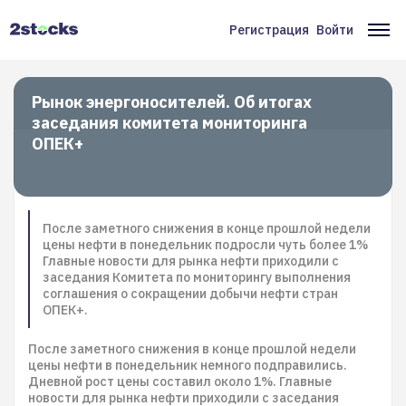
Перейти
к
Регистрация
Войти
Меню
Ос
основному
содержанию
учётной
на
записи
Рынок энергоносителей. Об итогах
заседания комитета мониторинга
пользователя
ОПЕК+
После заметного снижения в конце прошлой недели
цены нефти в понедельник подросли чуть более 1%
Главные новости для рынка нефти приходили с
заседания Комитета по мониторингу выполнения
соглашения о сокращении добычи нефти стран
ОПЕК+.
После заметного снижения в конце прошлой недели
цены нефти в понедельник немного подправились.
Дневной рост цены составил около 1%. Главные
новости для рынка нефти приходили с заседания