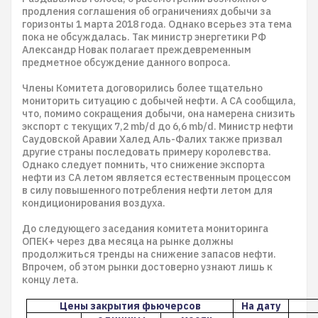
продления соглашения об ограничениях добычи за
горизонты 1 марта 2018 года. Однако всерьез эта тема
пока не обсуждалась. Так министр энергетики РФ
Александр Новак полагает преждевременным
предметное обсуждение данного вопроса.
Члены Комитета договорились более тщательно
мониторить ситуацию с добычей нефти. А СА сообщила,
что, помимо сокращения добычи, она намерена снизить
экспорт с текущих 7,2 mb/d до 6,6 mb/d. Министр нефти
Саудовской Аравии Халед Аль-Фалих также призвал
другие страны последовать примеру королевства.
Однако следует помнить, что снижение экспорта
нефти из СА летом является естественным процессом
в силу повышенного потребления нефти летом для
кондиционирования воздуха.
До следующего заседания комитета мониторинга
ОПЕК+ через два месяца на рынке должны
продолжиться тренды на снижение запасов нефти.
Впрочем, об этом рынки достоверно узнают лишь к
концу лета.
Цены закрытия фьючерсов
На дату