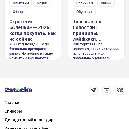
Опытным
Акции
Новичкам
Акции
Обзор
Обучение
Стратегия
Торговля по
«Аленки» — 2025:
новостям:
когда покупать, как
принципы,
не сейчас
лайфхаки,
инструменты
2024 год позади. Люди
Как торговать по
буквально презирают
новостям, какие источники
рынок. Но именно в такие
использовать, как
моменты открываются
правильно оценивать
долгосрочные
информацию. Также автор
возможности. Обсудим
покажет краткосрочные и
итоги года и стратегию на
среднесрочные
2025-й
торговые стратегии на
новостном потоке
Главная
Спикеры
Дивидендный календарь
Калькулятор тарифов