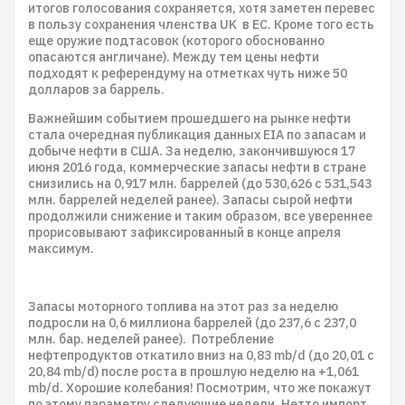
итогов голосования сохраняется, хотя заметен перевес
в пользу сохранения членства UK в ЕС. Кроме того есть
еще оружие подтасовок (которого обоснованно
опасаются англичане). Между тем цены нефти
подходят к референдуму на отметках чуть ниже 50
долларов за баррель.
Важнейшим событием прошедшего на рынке нефти
стала очередная публикация данных EIA по запасам и
добыче нефти в США. За неделю, закончившуюся 17
июня 2016 года, коммерческие запасы нефти в стране
снизились на 0,917 млн. баррелей (до 530,626 с 531,543
млн. баррелей неделей ранее). Запасы сырой нефти
продолжили снижение и таким образом, все увереннее
прорисовывают зафиксированный в конце апреля
максимум.
Запасы моторного топлива на этот раз за неделю
подросли на 0,6 миллиона баррелей (до 237,6 с 237,0
млн. бар. неделей ранее). Потребление
нефтепродуктов откатило вниз на 0,83 mb/d (до 20,01 с
20,84 mb/d) после роста в прошлую неделю на +1,061
mb/d. Хорошие колебания! Посмотрим, что же покажут
по этому параметру следующие недели. Нетто импорт