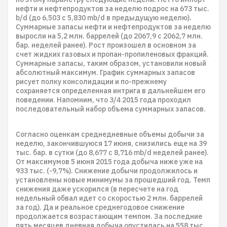
нефти и нефтепродуктов за неделю подрос на 673 тыс.
b/d (до 6,503 с 5,830 mb/d в предыдущую неделю).
Суммарные запасы нефти и нефтепродуктов за неделю
выросли на 5,2 млн. баррелей (до 2067,9 с 2062,7 млн.
бар. неделей ранее). Рост произошел в основном за
счет жидких газовых и пропан-пропиленовых фракций.
Суммарные запасы, таким образом, установили новый
абсолютный максимум. График суммарных запасов
рисует полку консолидации и по-прежнему
сохраняется определенная интрига в дальнейшем его
поведении. Напомним, что 3/4 2015 года проходил
последовательный набор объема суммарных запасов.
Согласно оценкам среднедневные объемы добычи за
неделю, закончившуюся 17 июня, снизились еще на 39
тыс. бар. в сутки (до 8,677 с 8,716 mb/d неделей ранее).
От максимумов 5 июня 2015 года добыча ниже уже на
933 тыс. (-9,7%). Снижение добычи продолжилось и
установлены новые минимумы за прошедший год. Темп
снижения даже ускорился (в пересчете на год
недельный обвал идет со скоростью 2 млн. баррелей
за год). Да и реальное среднегодовое снижение
продолжается возрастающим темпом. За последние
пять месяцев дневная добыча опустилась на 558 тыс.