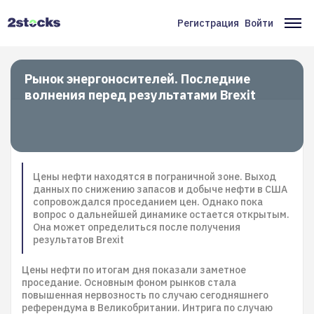
Перейти
к
Регистрация
Войти
Меню
Ос
основному
содержанию
учётной
на
записи
Рынок энергоносителей. Последние
волнения перед результатами Brexit
пользователя
Цены нефти находятся в пограничной зоне. Выход
данных по снижению запасов и добыче нефти в США
сопровождался проседанием цен. Однако пока
вопрос о дальнейшей динамике остается открытым.
Она может определиться после получения
результатов Brexit
Цены нефти по итогам дня показали заметное
проседание. Основным фоном рынков стала
повышенная нервозность по случаю сегодняшнего
референдума в Великобритании. Интрига по случаю