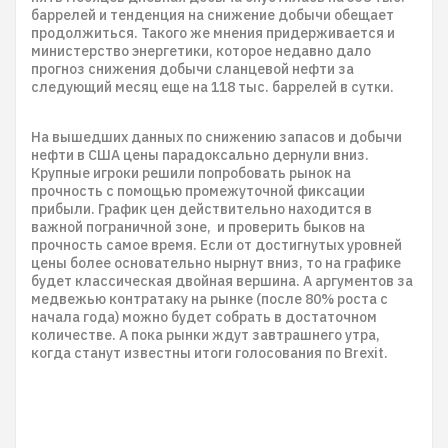
баррелей и тенденция на снижение добычи обещает
продолжиться. Такого же мнения придерживается и
министерство энергетики, которое недавно дало
прогноз снижения добычи сланцевой нефти за
следующий месяц еще на 118 тыс. баррелей в сутки.
На вышедших данных по снижению запасов и добычи
нефти в США цены парадоксально дернули вниз.
Крупные игроки решили попробовать рынок на
прочность с помощью промежуточной фиксации
прибыли. График цен действительно находится в
важной пограничной зоне, и проверить быков на
прочность самое время. Если от достигнутых уровней
цены более основательно нырнут вниз, то на графике
будет классическая двойная вершина. А аргументов за
медвежью контратаку на рынке (после 80% роста с
начала года) можно будет собрать в достаточном
количестве. А пока рынки ждут завтрашнего утра,
когда станут известны итоги голосования по Brexit.