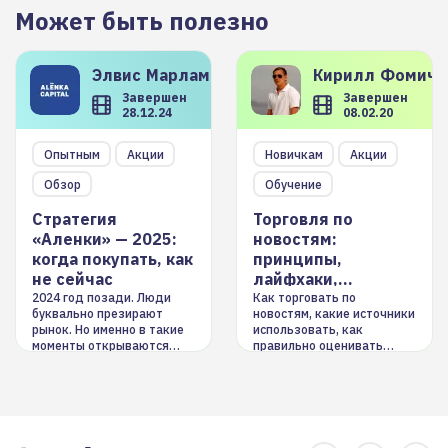
Может быть полезно
Элвис
Марламов
Кирилл
Фомиче
Завершен
Завершен
28.12.24
08.02.20
Опытным
Акции
Новичкам
Акции
Обзор
Обучение
Стратегия
Торговля по
«Аленки» — 2025:
новостям:
когда покупать, как
принципы,
не сейчас
лайфхаки,
инструменты
2024 год позади. Люди
Как торговать по
буквально презирают
новостям, какие источники
рынок. Но именно в такие
использовать, как
моменты открываются
правильно оценивать
долгосрочные
информацию. Также автор
возможности. Обсудим
покажет краткосрочные и
итоги года и стратегию на
среднесрочные
2025-й
торговые стратегии на
новостном потоке