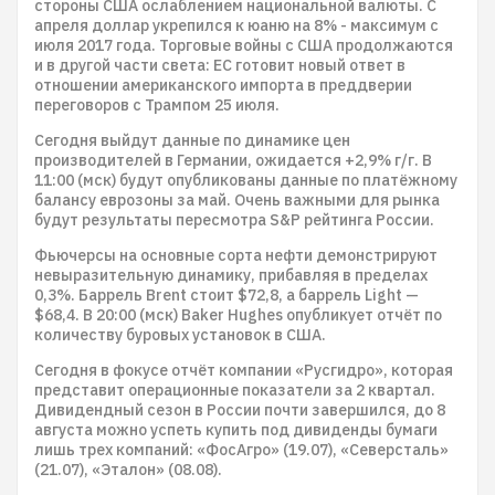
стороны США ослаблением национальной валюты. С
апреля доллар укрепился к юаню на 8% - максимум с
июля 2017 года. Торговые войны с США продолжаются
и в другой части света: ЕС готовит новый ответ в
отношении американского импорта в преддверии
переговоров с Трампом 25 июля.
Сегодня выйдут данные по динамике цен
производителей в Германии, ожидается +2,9% г/г. В
11:00 (мск) будут опубликованы данные по платёжному
балансу еврозоны за май. Очень важными для рынка
будут результаты пересмотра S&P рейтинга России.
Фьючерсы на основные сорта нефти демонстрируют
невыразительную динамику, прибавляя в пределах
0,3%. Баррель Brent стоит $72,8, а баррель Light —
$68,4. В 20:00 (мск) Baker Hughes опубликует отчёт по
количеству буровых установок в США.
Сегодня в фокусе отчёт компании «Русгидро», которая
представит операционные показатели за 2 квартал.
Дивидендный сезон в России почти завершился, до 8
августа можно успеть купить под дивиденды бумаги
лишь трех компаний: «ФосАгро» (19.07), «Северсталь»
(21.07), «Эталон» (08.08).