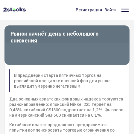
Перейти
к
Регистрация
Войти
Меню
Ос
основному
содержанию
учётной
на
записи
Рынок начнёт день с небольшого
снижения
пользователя
В преддверии старта пятничных торгов на
российской площадке внешний фон для рынка
выглядит умеренно негативным
Два основных азиатских фондовых индекса торгуются
разнонаправленно: японский Nikkei 225 теряет на
0,48%, китайский CSI300 подрастает на 1,2%. Фьючерс
на американский S&P500 снижается на 0,1%.
Китайские власти продолжают предпринимать
попытки компенсировать торговые ограничения со